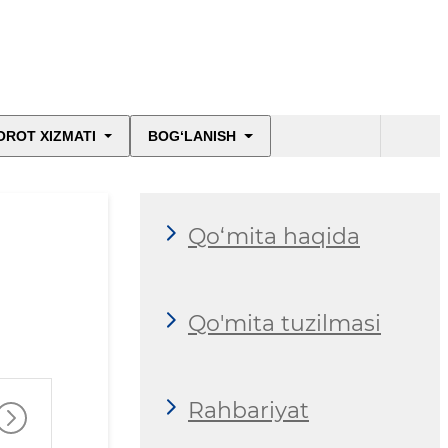
OROT XIZMATI
BOG‘LANISH
Qo‘mita haqida
Qo'mita tuzilmasi
Rahbariyat