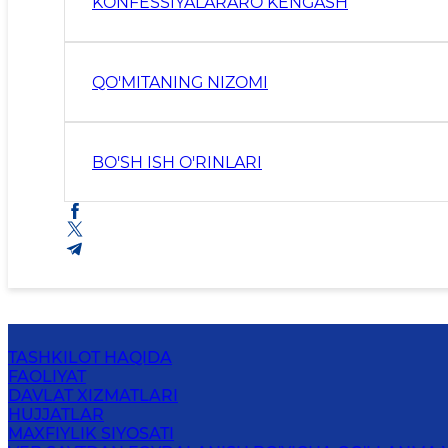
KONFESSIYALARARO KENGASH
QO'MITANING NIZOMI
BO'SH ISH O'RINLARI
TASHKILOT HAQIDA
FAOLIYAT
DAVLAT XIZMATLARI
HUJJATLAR
MAXFIYLIK SIYOSATI