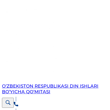
O‘ZBEKISTON RESPUBLIKАSI DIN ISHLАRI
BO‘YICHА QO‘MITАSI