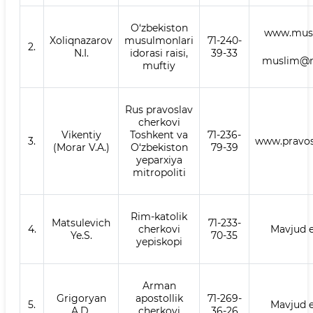
O‘zbekiston
www.musl
Xoliqnazarov
musulmonlari
71-240-
2.
N.I.
idorasi raisi,
39-33
muslim@m
muftiy
Rus pravoslav
cherkovi
Vikentiy
Toshkent va
71-236-
3.
www.pravos
(Morar V.A.)
O‘zbekiston
79-39
yeparxiya
mitropoliti
Rim-katolik
Matsulevich
71-233-
4.
cherkovi
Mavjud 
Ye.S.
70-35
yepiskopi
Arman
Grigoryan
apostollik
71-269-
5.
Mavjud 
A.D.
cherkovi
36-26