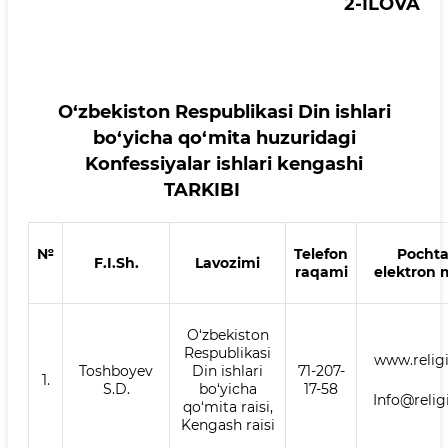
2-ILOVA
O‘zbekiston Respublikasi Din ishlari
bo‘yicha qo‘mita huzuridagi
Konfessiyalar ishlari kengashi
TARKIBI
№
Telefon
Pochta
F.I.Sh.
Lavozimi
raqami
elektron 
O‘zbekiston
Respublikasi
www.relig
Toshboyev
Din ishlari
71-207-
1.
S.D.
bo‘yicha
17-58
Info@relig
qo‘mita raisi,
Kengash raisi