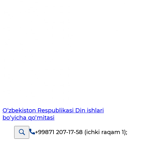
O‘zbekiston Respublikаsi Din ishlаri
bo‘yichа qo‘mitаsi
+99871 207-17-58 (ichki raqam 1)
;