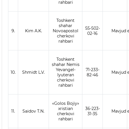
rahbari
Toshkent
shahar
55-502-
9.
Kim A.K.
Novoapostol
Mavjud 
02-16
cherkovi
rahbari
Toshkent
shahar Nemis
Yevangel-
71-233-
10.
Shmidt L.V.
Mavjud 
lyuteran
82-46
cherkovi
rahbari
«Golos Bojiy»
xristian
36-223-
11.
Saidov T.N.
Mavjud 
cherkovi
31-35
rahbari