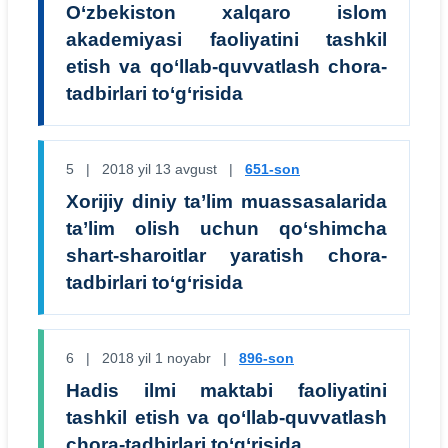
O‘zbekiston xalqaro islom
akademiyasi faoliyatini tashkil
etish va qo‘llab-quvvatlash chora-
tadbirlari to‘g‘risida
5 | 2018 yil 13 avgust |
651-son
Xorijiy diniy ta’lim muassasalarida
ta’lim olish uchun qo‘shimcha
shart-sharoitlar yaratish chora-
tadbirlari to‘g‘risida
6 | 2018 yil 1 noyabr |
896-son
Hadis ilmi maktabi faoliyatini
tashkil etish va qo‘llab-quvvatlash
chora-tadbirlari to‘g‘risida