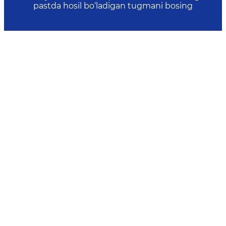
pastda hosil bo‘ladigan tugmani bosing