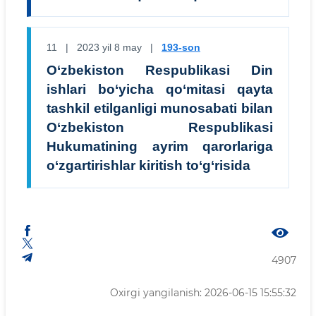
11 | 2023 yil 8 may |
193-son
O‘zbekiston Respublikasi Din
ishlari bo‘yicha qo‘mitasi qayta
tashkil etilganligi munosabati bilan
O‘zbekiston Respublikasi
Hukumatining ayrim qarorlariga
o‘zgartirishlar kiritish to‘g‘risida
4907
Oxirgi yangilanish: 2026-06-15 15:55:32