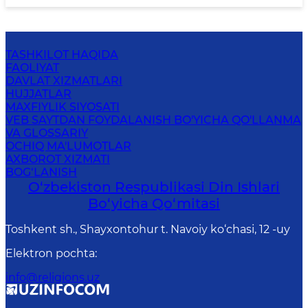
TASHKILOT HAQIDA
FAOLIYAT
DAVLAT XIZMATLARI
HUJJATLAR
MAXFIYLIK SIYOSATI
VEB SAYTDAN FOYDALANISH BO'YICHA QO'LLANMA
VA GLOSSARIY
OCHIQ MA'LUMOTLAR
AXBOROT XIZMATI
BOG‘LANISH
O‘zbekiston Respublikаsi Din Ishlаri
Bo‘yichа Qo‘mitаsi
Toshkent sh., Shayxontohur t. Navoiy ko‘chasi, 12 -uy
Elektron pochta
:
info@religions.uz