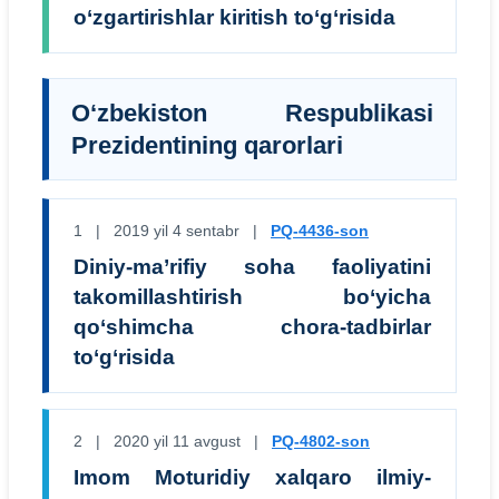
o‘zgartirishlar kiritish to‘g‘risida
O‘zbekiston Respublikasi
Prezidentining qarorlari
1 | 2019 yil 4 sentabr |
PQ-4436-son
Diniy-ma’rifiy soha faoliyatini
takomillashtirish bo‘yicha
qo‘shimcha chora-tadbirlar
to‘g‘risida
2 | 2020 yil 11 avgust |
PQ-4802-son
Imom Moturidiy xalqaro ilmiy-