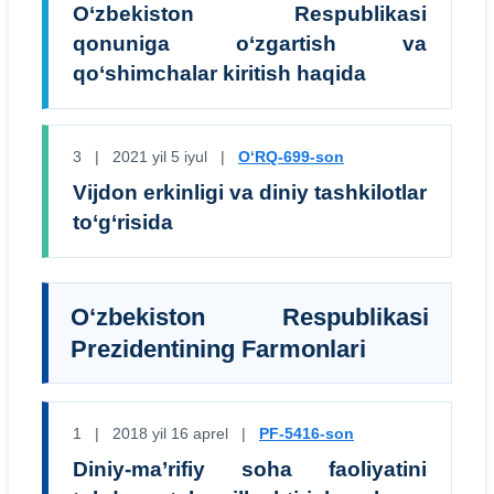
O‘zbekiston Respublikasi
qonuniga o‘zgartish va
qo‘shimchalar kiritish haqida
3 | 2021 yil 5 iyul |
O‘RQ-699-son
Vijdon erkinligi va diniy tashkilotlar
to‘g‘risida
O‘zbekiston Respublikasi
Prezidentining Farmonlari
1 | 2018 yil 16 aprel |
PF-5416-son
Diniy-ma’rifiy soha faoliyatini