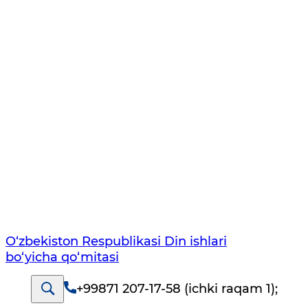
O‘zbekiston Respublikаsi Din ishlаri
bo‘yichа qo‘mitаsi
+99871 207-17-58 (ichki raqam 1)
;