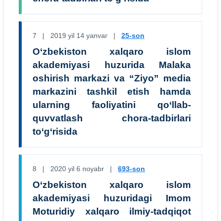
7 | 2019 yil 14 yanvar |
25-son
O‘zbekiston xalqaro islom
akademiyasi huzurida Malaka
oshirish markazi va “Ziyo” media
markazini tashkil etish hamda
ularning faoliyatini qo‘llab-
quvvatlash chora-tadbirlari
to‘g‘risida
8 | 2020 yil 6 noyabr |
693-son
O‘zbekiston xalqaro islom
akademiyasi huzuridagi Imom
Moturidiy xalqaro ilmiy-tadqiqot