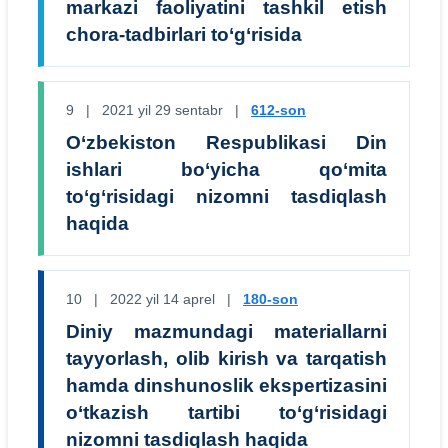
markazi faoliyatini tashkil etish
chora-tadbirlari to‘g‘risida
9 | 2021 yil 29 sentabr |
612-son
O‘zbekiston Respublikasi Din
ishlari bo‘yicha qo‘mita
to‘g‘risidagi nizomni tasdiqlash
haqida
10 | 2022 yil 14 aprel |
180-son
Diniy mazmundagi materiallarni
tayyorlash, olib kirish va tarqatish
hamda dinshunoslik ekspertizasini
o‘tkazish tartibi to‘g‘risidagi
nizomni tasdiqlash haqida