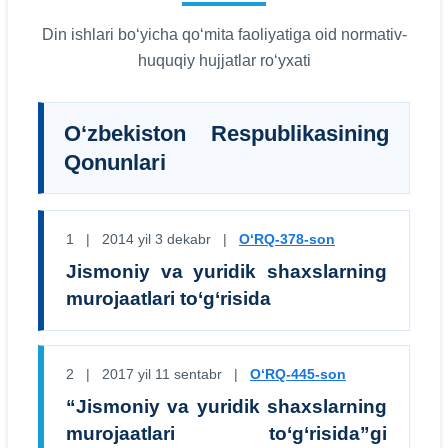
Din ishlari bo‘yicha qo‘mita faoliyatiga oid normativ-
huquqiy hujjatlar ro‘yxati
O‘zbekiston Respublikasining
Qonunlari
1 | 2014 yil 3 dekabr |
O‘RQ-378-son
Jismoniy va yuridik shaxslarning
murojaatlari to‘g‘risida
2 | 2017 yil 11 sentabr |
O‘RQ-445-son
“Jismoniy va yuridik shaxslarning
murojaatlari to‘g‘risida”gi