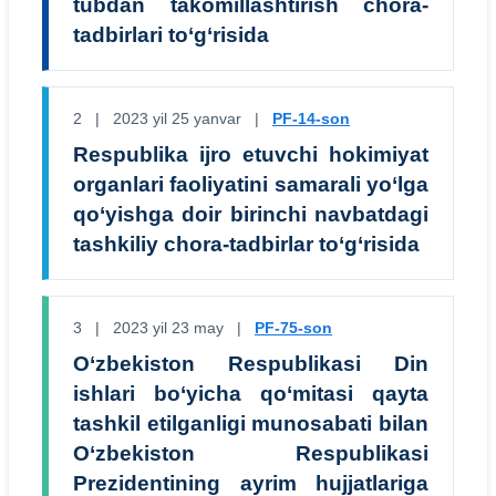
tubdan takomillashtirish chora-
tadbirlari to‘g‘risida
2 | 2023 yil 25 yanvar |
PF-14-son
Respublika ijro etuvchi hokimiyat
organlari faoliyatini samarali yo‘lga
qo‘yishga doir birinchi navbatdagi
tashkiliy chora-tadbirlar to‘g‘risida
3 | 2023 yil 23 may |
PF-75-son
O‘zbekiston Respublikasi Din
ishlari bo‘yicha qo‘mitasi qayta
tashkil etilganligi munosabati bilan
O‘zbekiston Respublikasi
Prezidentining ayrim hujjatlariga