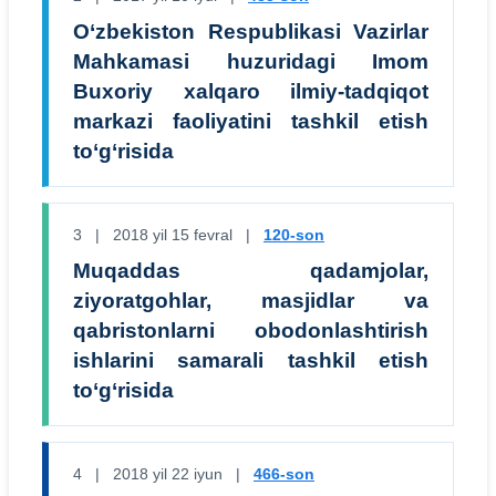
O‘zbekiston Respublikasi Vazirlar
Mahkamasi huzuridagi Imom
Buxoriy xalqaro ilmiy-tadqiqot
markazi faoliyatini tashkil etish
to‘g‘risida
3 | 2018 yil 15 fevral |
120-son
Muqaddas qadamjolar,
ziyoratgohlar, masjidlar va
qabristonlarni obodonlashtirish
ishlarini samarali tashkil etish
to‘g‘risida
4 | 2018 yil 22 iyun |
466-son