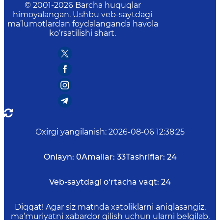
© 2001-
2026
Barcha huquqlar
himoyalangan. Ushbu veb-saytdagi
ma’lumotlardan foydalanganda havola
ko‘rsatilishi shart.
Oxirgi yangilanish
:
2026-08-06 12:38:25
Onlayn:
0
Amallar:
33
Tashriflar:
24
Veb-saytdagi o‘rtacha vaqt:
24
Diqqat! Agar siz matnda xatoliklarni aniqlasangiz,
ma’muriyatni xabardor qilish uchun ularni belgilab,