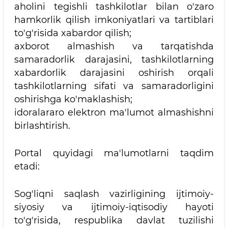
aholini tegishli tashkilotlar bilan o'zaro
hamkorlik qilish imkoniyatlari va tartiblari
to'g'risida xabardor qilish;
axborot almashish va tarqatishda
samaradorlik darajasini, tashkilotlarning
xabardorlik darajasini oshirish orqali
tashkilotlarning sifati va samaradorligini
oshirishga ko'maklashish;
idoralararo elektron ma'lumot almashishni
birlashtirish.
Portal quyidagi ma'lumotlarni taqdim
etadi:
Sog'liqni saqlash vazirligining ijtimoiy-
siyosiy va ijtimoiy-iqtisodiy hayoti
to'g'risida, respublika davlat tuzilishi