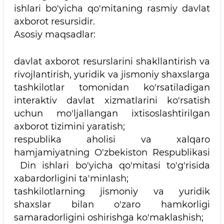
ishlari bo'yicha qo'mitaning rasmiy davlat
axborot resursidir.
Asosiy maqsadlar:
davlat axborot resurslarini shakllantirish va
rivojlantirish, yuridik va jismoniy shaxslarga
tashkilotlar tomonidan ko'rsatiladigan
interaktiv davlat xizmatlarini ko'rsatish
uchun mo'ljallangan ixtisoslashtirilgan
axborot tizimini yaratish;
respublika aholisi va xalqaro
hamjamiyatning O'zbekiston Respublikasi
Din ishlari bo'yicha qo'mitasi to'g'risida
xabardorligini ta'minlash;
tashkilotlarning jismoniy va yuridik
shaxslar bilan o'zaro hamkorligi
samaradorligini oshirishga ko'maklashish;