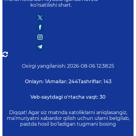
ko‘rsatilishi shart.
Oxirgi yangilanish
:
2026-08-06 12:38:25
Onlayn:
1
Amallar:
244
Tashriflar:
143
Veb-saytdagi o‘rtacha vaqt:
30
Diqqat! Agar siz matnda xatoliklarni aniqlasangiz,
ma’muriyatni xabardor qilish uchun ularni belgilab,
pastda hosil bo‘ladigan tugmani bosing