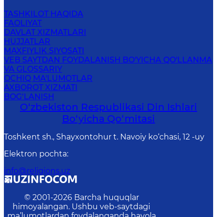
TASHKILOT HAQIDA
FAOLIYAT
DAVLAT XIZMATLARI
HUJJATLAR
MAXFIYLIK SIYOSATI
VEB SAYTDAN FOYDALANISH BO'YICHA QO'LLANMA
VA GLOSSARIY
OCHIQ MA'LUMOTLAR
AXBOROT XIZMATI
BOG‘LANISH
O‘zbekiston Respublikаsi Din Ishlаri
Bo‘yichа Qo‘mitаsi
Toshkent sh., Shayxontohur t. Navoiy ko‘chasi, 12 -uy
Elektron pochta
:
info@religions.uz
© 2001-
2026
Barcha huquqlar
himoyalangan. Ushbu veb-saytdagi
ma’lumotlardan foydalanganda havola