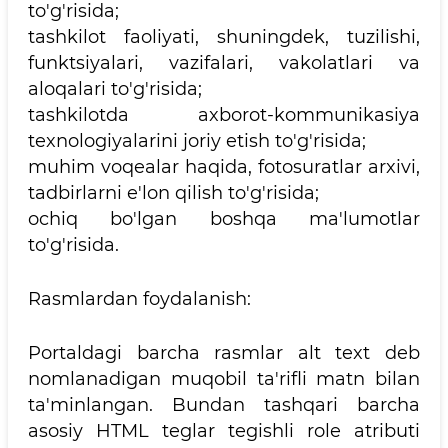
to'g'risida;
tashkilot faoliyati, shuningdek, tuzilishi,
funktsiyalari, vazifalari, vakolatlari va
aloqalari to'g'risida;
tashkilotda axborot-kommunikasiya
texnologiyalarini joriy etish to'g'risida;
muhim voqealar haqida, fotosuratlar arxivi,
tadbirlarni e'lon qilish to'g'risida;
ochiq bo'lgan boshqa ma'lumotlar
to'g'risida.
Rasmlardan foydalanish:
Portaldagi barcha rasmlar alt text deb
nomlanadigan muqobil ta'rifli matn bilan
ta'minlangan. Bundan tashqari barcha
asosiy HTML teglar tegishli role atributi