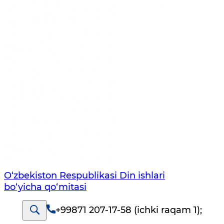
O‘zbekiston Respublikаsi Din ishlаri
bo‘yichа qo‘mitаsi
+99871 207-17-58 (ichki raqam 1)
;