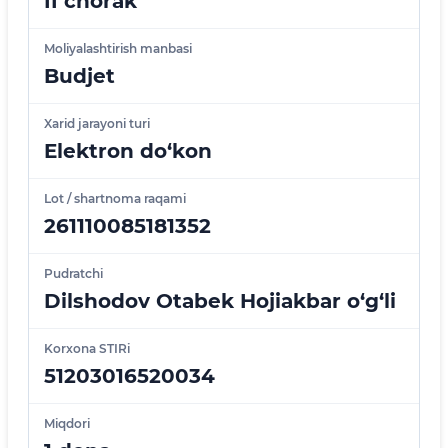
II chorak
Moliyalashtirish manbasi
Budjet
Xarid jarayoni turi
Elektron do‘kon
Lot / shartnoma raqami
261110085181352
Pudratchi
Dilshodov Otabek Hojiakbar o‘g‘li
Korxona STIRi
51203016520034
Miqdori