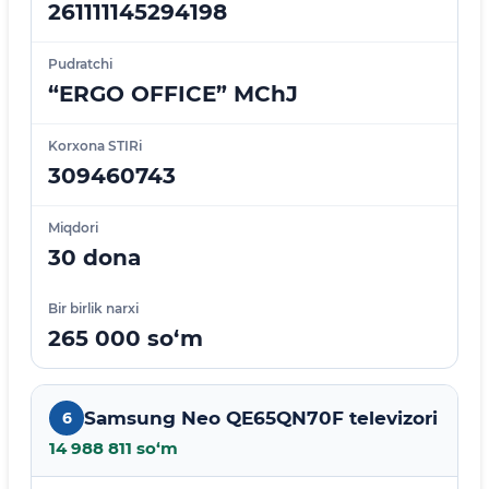
261111145294198
Pudratchi
“ERGO OFFICE” MChJ
Korxona STIRi
309460743
Miqdori
30 dona
Bir birlik narxi
265 000 so‘m
Samsung Neo QE65QN70F televizori
6
14 988 811 so‘m