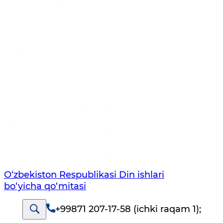
O‘zbekiston Respublikаsi Din ishlаri
bo‘yichа qo‘mitаsi
+99871 207-17-58 (ichki raqam 1)
;