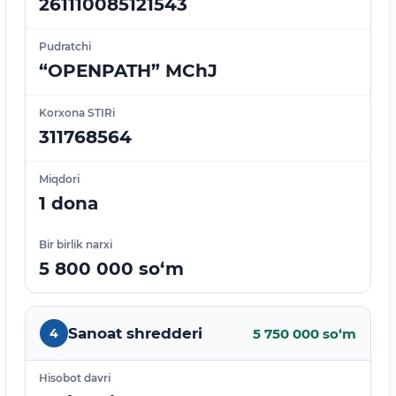
261110085121543
Pudratchi
“OPENPATH” MChJ
Korxona STIRi
311768564
Miqdori
1 dona
Bir birlik narxi
5 800 000 so‘m
Sanoat shredderi
4
5 750 000 so‘m
Hisobot davri