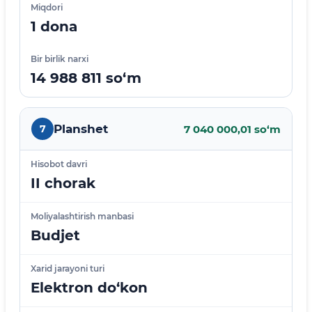
Miqdori
1 dona
Bir birlik narxi
14 988 811 so‘m
Planshet
7
7 040 000,01 so‘m
Hisobot davri
II chorak
Moliyalashtirish manbasi
Budjet
Xarid jarayoni turi
Elektron do‘kon