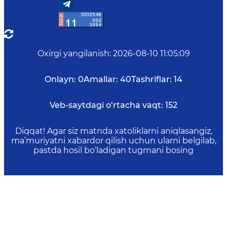
Oxirgi yangilanish
:
2026-08-10 11:05:09
Onlayn:
0
Amallar:
40
Tashriflar:
14
Veb-saytdagi o‘rtacha vaqt:
152
Diqqat! Agar siz matnda xatoliklarni aniqlasangiz,
ma’muriyatni xabardor qilish uchun ularni belgilab,
pastda hosil bo‘ladigan tugmani bosing