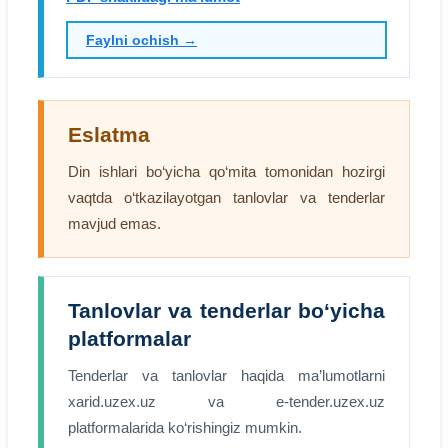
Faylni ochish →
Eslatma
Din ishlari bo‘yicha qo‘mita tomonidan hozirgi
vaqtda o‘tkazilayotgan tanlovlar va tenderlar
mavjud emas.
Tanlovlar va tenderlar bo‘yicha
platformalar
Tenderlar va tanlovlar haqida ma’lumotlarni
xarid.uzex.uz va e-tender.uzex.uz
platformalarida ko‘rishingiz mumkin.