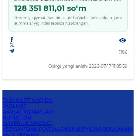
128 351 811,01 so‘m
Umumiy qiymat har bir xarid bo‘yicha ko‘rsatilgan jami
summalar yig‘indisi asosida hisoblangan.
1196
Oxirgi yangilanish: 2026-07-17 11:05:59
TASHKILOT HAQIDA
FAOLIYAT
DAVLAT XIZMATLARI
HUJJATLAR
MAXFIYLIK SIYOSATI
VEB SAYTDAN FOYDALANISH BO'YICHA QO'LLANMA
VA GLOSSARIY