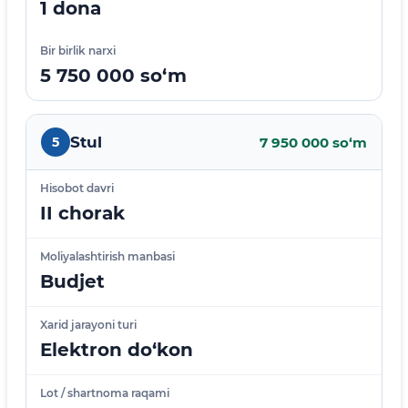
1 dona
Bir birlik narxi
5 750 000 so‘m
Stul
5
7 950 000 so‘m
Hisobot davri
II chorak
Moliyalashtirish manbasi
Budjet
Xarid jarayoni turi
Elektron do‘kon
Lot / shartnoma raqami