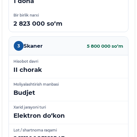
1 dona
Bir birlik narxi
2 823 000 so‘m
Skaner
3
5 800 000 so‘m
Hisobot davri
II chorak
Moliyalashtirish manbasi
Budjet
Xarid jarayoni turi
Elektron do‘kon
Lot / shartnoma raqami