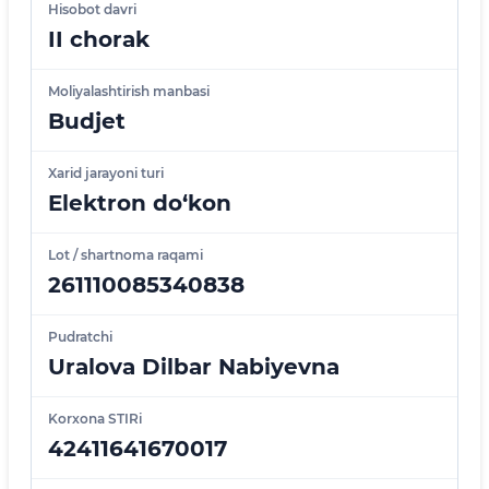
Hisobot davri
II chorak
Moliyalashtirish manbasi
Budjet
Xarid jarayoni turi
Elektron do‘kon
Lot / shartnoma raqami
261110085340838
Pudratchi
Uralova Dilbar Nabiyevna
Korxona STIRi
42411641670017