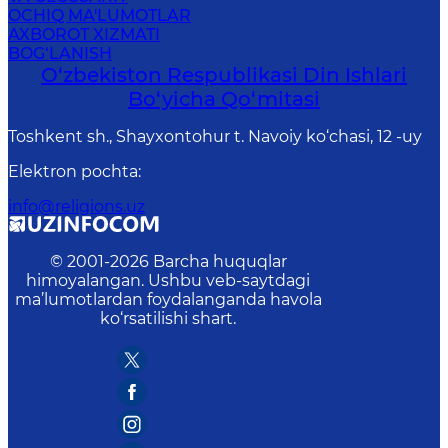
OCHIQ MA'LUMOTLAR
AXBOROT XIZMATI
BOG‘LANISH
O‘zbekiston Respublikаsi Din Ishlаri
Bo‘yichа Qo‘mitаsi
Toshkent sh., Shayxontohur t. Navoiy ko‘chasi, 12 -uy
Elektron pochta
:
info@religions.uz
© 2001-
2026
Barcha huquqlar
himoyalangan. Ushbu veb-saytdagi
ma’lumotlardan foydalanganda havola
ko‘rsatilishi shart.