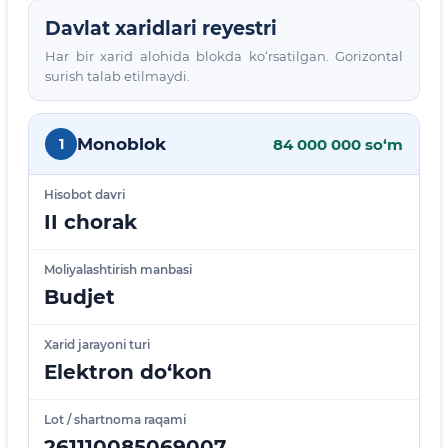
Davlat xaridlari reyestri
Har bir xarid alohida blokda ko‘rsatilgan. Gorizontal
surish talab etilmaydi.
Monoblok
1
84 000 000 so‘m
Hisobot davri
II chorak
Moliyalashtirish manbasi
Budjet
Xarid jarayoni turi
Elektron do‘kon
Lot / shartnoma raqami
261110085069007