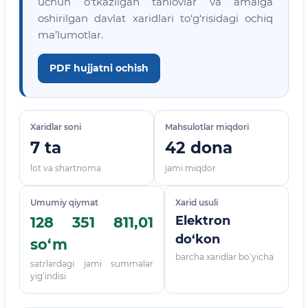
uchun o‘tkazilgan tanlovlar va amalga
oshirilgan davlat xaridlari to‘g‘risidagi ochiq
ma’lumotlar.
PDF hujjatni ochish
Xaridlar soni
Mahsulotlar miqdori
7 ta
42 dona
lot va shartnoma
jami miqdor
Umumiy qiymat
Xarid usuli
Elektron
128 351 811,01
do‘kon
so‘m
barcha xaridlar bo‘yicha
satrlardagi jami summalar
yig‘indisi