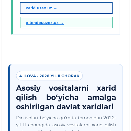
xarid.uzex.uz →
e-tender.uzex.uz →
4-ILOVA · 2026-YIL II CHORAK
Asosiy vositalarni xarid
qilish bo‘yicha amalga
oshirilgan davlat xaridlari
Din ishlari bo‘yicha qo‘mita tomonidan 2026-
yil II choragida asosiy vositalarni xarid qilish