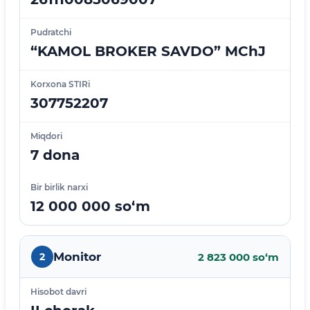
Pudratchi
“KAMOL BROKER SAVDO” MChJ
Korxona STIRi
307752207
Miqdori
7 dona
Bir birlik narxi
12 000 000 so‘m
Monitor
2
2 823 000 so‘m
Hisobot davri