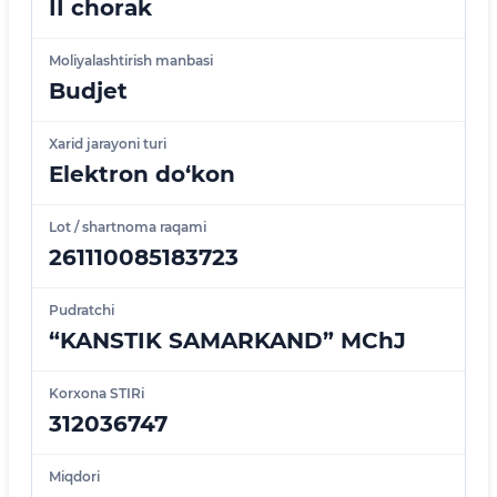
II chorak
Moliyalashtirish manbasi
Budjet
Xarid jarayoni turi
Elektron do‘kon
Lot / shartnoma raqami
261110085183723
Pudratchi
“KANSTIK SAMARKAND” MChJ
Korxona STIRi
312036747
Miqdori