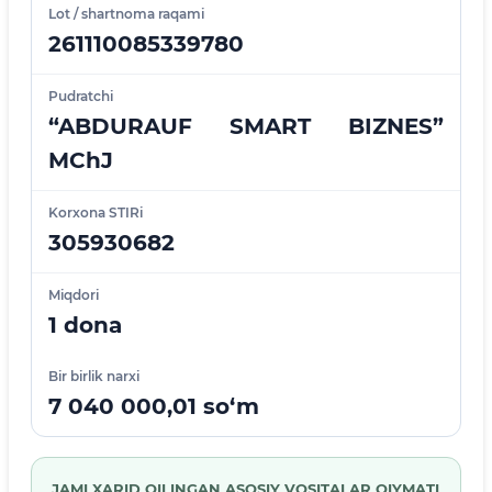
Lot / shartnoma raqami
261110085339780
Pudratchi
“ABDURAUF SMART BIZNES”
MChJ
Korxona STIRi
305930682
Miqdori
1 dona
Bir birlik narxi
7 040 000,01 so‘m
JAMI XARID QILINGAN ASOSIY VOSITALAR QIYMATI