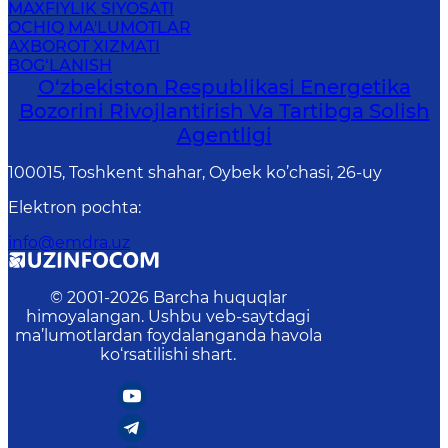
MAXFIYLIK SIYOSATI
OCHIQ MA'LUMOTLAR
AXBOROT XIZMATI
BOG‘LANISH
O‘zbekiston Respublikasi Energetika
Bozorini Rivojlantirish Va Tartibga Solish
Agentligi
100015, Toshkent shahar, Oybek ko’chasi, 26-uy
Elektron pochta
:
info@emdra.uz
© 2001-
2026
Barcha huquqlar
himoyalangan. Ushbu veb-saytdagi
ma’lumotlardan foydalanganda havola
ko‘rsatilishi shart.