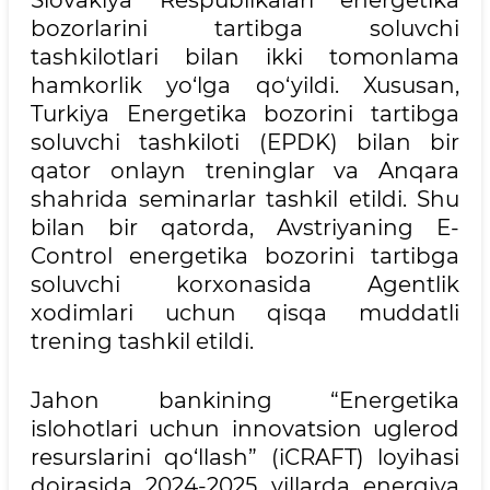
Slovakiya Respublikalari energetika
bozorlarini tartibga soluvchi
tashkilotlari bilan ikki tomonlama
hamkorlik yo‘lga qo‘yildi. Xususan,
Turkiya Energetika bozorini tartibga
soluvchi tashkiloti (EPDK) bilan bir
qator onlayn treninglar va Anqara
shahrida seminarlar tashkil etildi. Shu
bilan bir qatorda, Avstriyaning E-
Control energetika bozorini tartibga
soluvchi korxonasida Agentlik
xodimlari uchun qisqa muddatli
trening tashkil etildi.
Jahon bankining “Energetika
islohotlari uchun innovatsion uglerod
resurslarini qo‘llash” (iCRAFT) loyihasi
doirasida 2024-2025 yillarda energiya