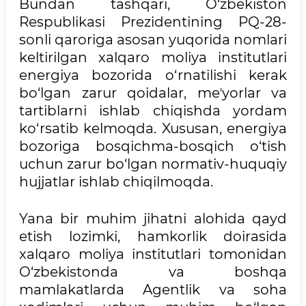
Bundan tashqari, O‘zbekiston
Respublikasi Prezidentining PQ-28-
sonli qaroriga asosan yuqorida nomlari
keltirilgan xalqaro moliya institutlari
energiya bozorida o‘rnatilishi kerak
bo‘lgan zarur qoidalar, meʼyorlar va
tartiblarni ishlab chiqishda yordam
ko‘rsatib kelmoqda. Xususan, energiya
bozoriga bosqichma-bosqich o‘tish
uchun zarur bo‘lgan normativ-huquqiy
hujjatlar ishlab chiqilmoqda.
Yana bir muhim jihatni alohida qayd
etish lozimki, hamkorlik doirasida
xalqaro moliya institutlari tomonidan
O‘zbekistonda va boshqa
mamlakatlarda Agentlik va soha