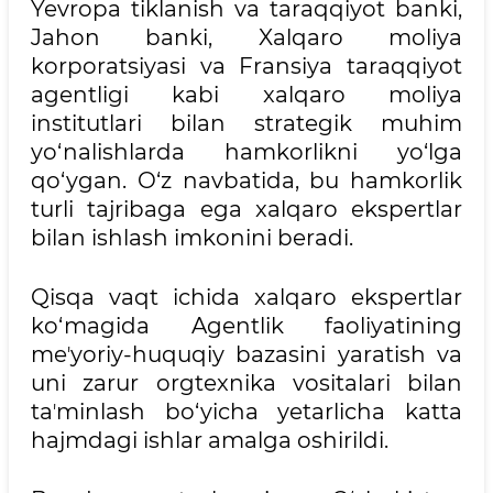
Yevropa tiklanish va taraqqiyot banki,
Jahon banki, Xalqaro moliya
korporatsiyasi va Fransiya taraqqiyot
agentligi kabi xalqaro moliya
institutlari bilan strategik muhim
yo‘nalishlarda hamkorlikni yo‘lga
qo‘ygan. O‘z navbatida, bu hamkorlik
turli tajribaga ega xalqaro ekspertlar
bilan ishlash imkonini beradi.
Qisqa vaqt ichida xalqaro ekspertlar
ko‘magida Agentlik faoliyatining
meʼyoriy-huquqiy bazasini yaratish va
uni zarur orgtexnika vositalari bilan
taʼminlash bo‘yicha yetarlicha katta
hajmdagi ishlar amalga oshirildi.