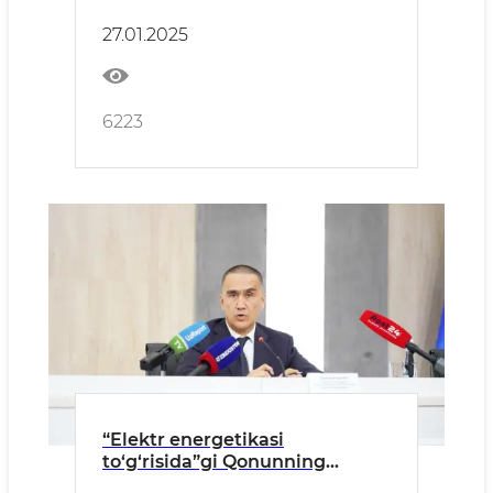
27.01.2025
6223
“Elektr energetikasi
to‘g‘risida”gi Qonunning
mazmun-mohiyati yuzasidan