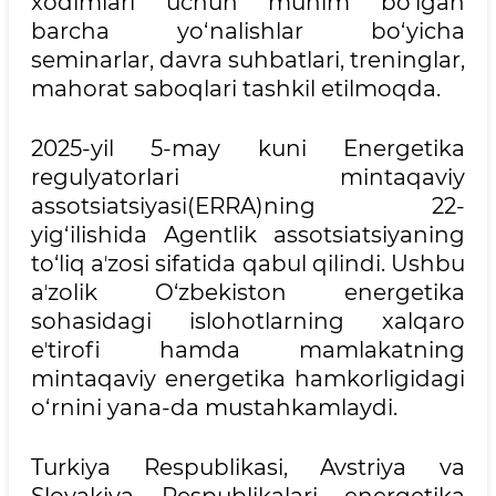
xodimlari uchun muhim bo‘lgan
barcha yo‘nalishlar bo‘yicha
seminarlar, davra suhbatlari, treninglar,
mahorat saboqlari tashkil etilmoqda.
2025-yil 5-may kuni Energetika
regulyatorlari mintaqaviy
assotsiatsiyasi(ERRA)ning 22-
yig‘ilishida Agentlik assotsiatsiyaning
to‘liq aʼzosi sifatida qabul qilindi. Ushbu
aʼzolik O‘zbekiston energetika
sohasidagi islohotlarning xalqaro
eʼtirofi hamda mamlakatning
mintaqaviy energetika hamkorligidagi
o‘rnini yana-da mustahkamlaydi.
Turkiya Respublikasi, Avstriya va