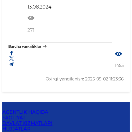
matbuot anjumani o‘tkazildi
13.08.2024
271
Barcha yangiliklar
1455
Oxirgi yangilanish: 2025-09-02 11:23:36
AGENTLIK HAQIDA
FAOLIYAT
DAVLAT XIZMATLARI
HUJJATLAR