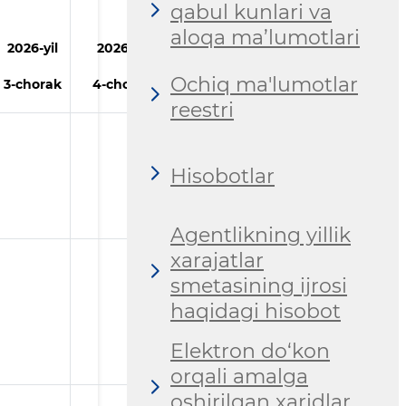
qabul kunlari va
aloqa ma’lumotlari
2026
-yil
2026
-yil
Ochiq ma'lumotlar
3-chorak
4-chorak
reestri
Hisobotlar
Agentlikning yillik
xarajatlar
smetasining ijrosi
haqidagi hisobot
Elektron do‘kon
orqali amalga
oshirilgan xaridlar