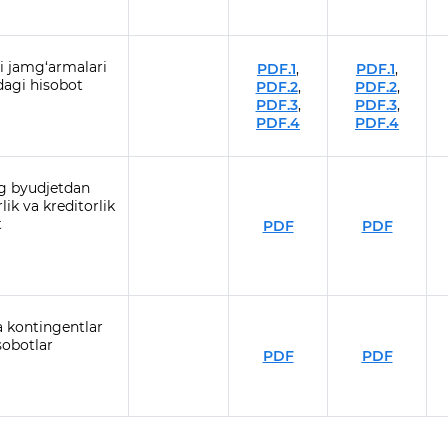
ri jamg‘armalari
PDF.1
,
PDF.1
,
idagi hisobot
PDF.2
,
PDF.2
,
PDF.3
,
PDF.3
,
PDF.4
PDF.4
ng byudjetdan
ik va kreditorlik
t
PDF
PDF
a kontingentlar
isobotlar
PDF
PDF