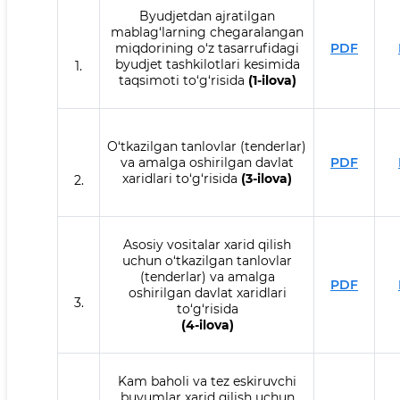
Byudjetdan ajratilgan
mablag‘larning chegaralangan
miqdorining o‘z tasarrufidagi
PDF
byudjet tashkilotlari kesimida
1.
taqsimoti to‘g‘risida
(1-ilova)
O‘tkazilgan tanlovlar (tenderlar)
va amalga oshirilgan davlat
PDF
xaridlari to‘g‘risida
(3-ilova)
2.
Asosiy vositalar xarid qilish
uchun o‘tkazilgan tanlovlar
(tenderlar) va amalga
PDF
oshirilgan davlat xaridlari
3.
to‘g‘risida
(4-ilova)
Kam baholi va tez eskiruvchi
buyumlar xarid qilish uchun