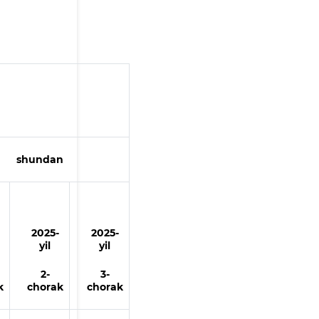
shundan
2025
-
2025
-
yil
yil
2-
3-
k
chorak
chorak