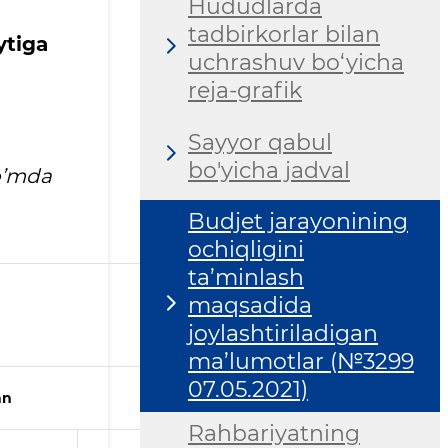
Hududlarda
tadbirkorlar bilan
ytiga
uchrashuv bo‘yicha
reja-grafik
Sayyor qabul
bo'yicha jadval
o’mda
Budjet jarayonining
ochiqligini
ta’minlash
maqsadida
joylashtiriladigan
ma’lumotlar (№3299
07.05.2021)
an
Rahbariyatning