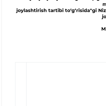
m
joylashtirish tartibi to‘g‘risida"gi
j
M