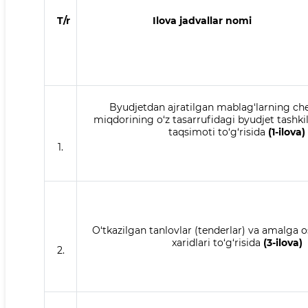
T/r
Ilova jadvallar nomi
Byudjetdan ajratilgan mablag‘larning c
miqdorining o‘z tasarrufidagi byudjet tashki
taqsimoti to‘g‘risida
(1-ilova)
1.
O‘tkazilgan tanlovlar (tenderlar) va amalga o
xaridlari to‘g‘risida
(3-ilova)
2.