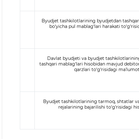
Byudjet tashkilotlarining byudjetdan tashqa
bo‘yicha pul mablag‘lari harakati to‘g‘ris
Davlat byudjeti va byudjet tashkilotlarini
tashqari mablag‘lari hisobidan mavjud debitorl
qarzlari to‘g‘risidagi maʼlumo
Byudjet tashkilotlarining tarmoq, shtatlar v
rejalarining bajarilishi to‘g‘risidagi h