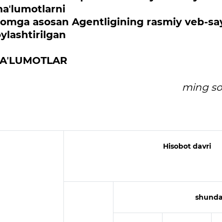
aʼlumotlarni
 Nizomga asosan Agentligining rasmiy veb-sa
oylashtirilgan
AʼLUMOTLAR
ming s
Hisobot davri
shund