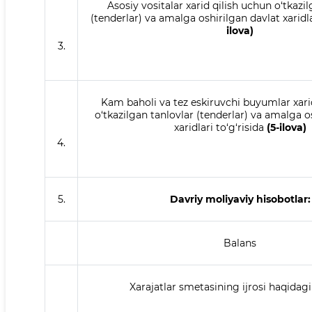
Asosiy vositalar xarid qilish uchun o‘tkazi
(tenderlar) va amalga oshirilgan davlat xaridla
ilova)
3.
Kam baholi va tez eskiruvchi buyumlar xari
o‘tkazilgan tanlovlar (tenderlar) va amalga o
xaridlari to‘g‘risida
(5-ilova)
4.
5.
Davriy moliyaviy hisobotlar
:
Balans
Xarajatlar smetasining ijrosi haqidag