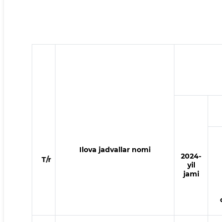
Ilova jadvallar nomi
2024
-
T/r
yil
jami