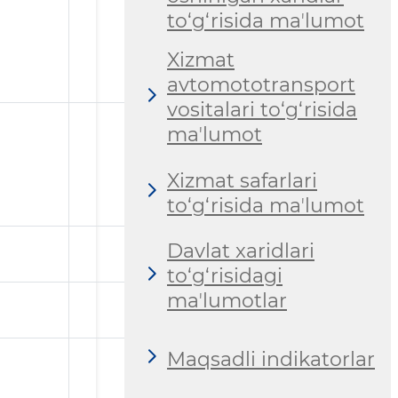
to‘g‘risida maʼlumot
Xizmat
avtomototransport
vositalari to‘g‘risida
maʼlumot
Xizmat safarlari
to‘g‘risida maʼlumot
Davlat xaridlari
to‘g‘risidagi
maʼlumotlar
Maqsadli indikatorlar