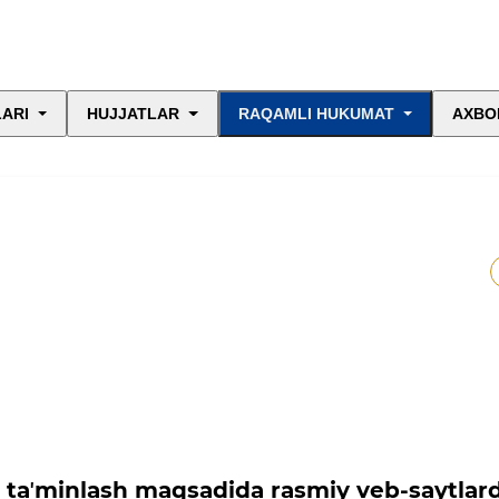
LARI
HUJJATLAR
RAQAMLI HUKUMAT
AXBO
i taʼminlash maqsadida rasmiy veb-saytlar