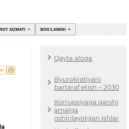
ROT XIZMATI
BOG‘LANISH
Qayta aloqa
0
+
Byurokratiyani
bartaraf etish – 2030
Korrupsiyaga qarshi
amalga
oshirilayotgan ishlar
da