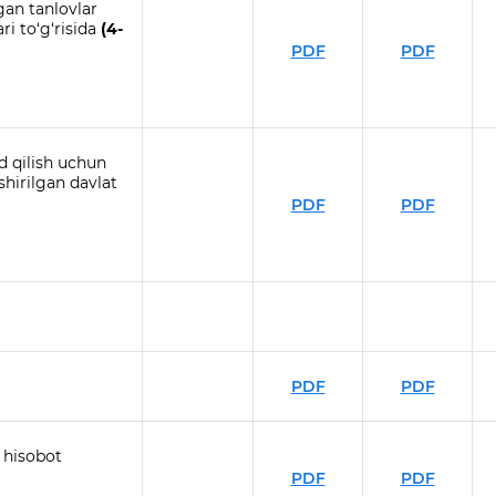
lgan tanlovlar
ri to‘g‘risida
(4-
PDF
PDF
d qilish uchun
shirilgan davlat
PDF
PDF
PDF
PDF
i hisobot
PDF
PDF