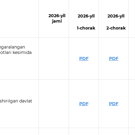
2026
-yil
2026
-yil
2026
-yil
jami
1-chorak
2-chorak
hegaralangan
lotlari kesimida
PDF
PDF
shirilgan davlat
PDF
PDF