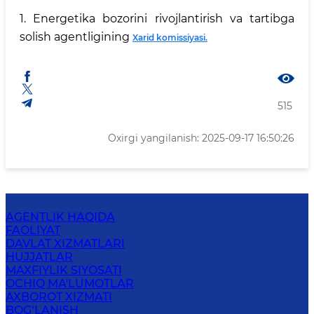
1. Energetika bozorini rivojlantirish va tartibga
solish agentligining
Xarid komissiyasi.
515
Oxirgi yangilanish: 2025-09-17 16:50:26
AGENTLIK HAQIDA
FAOLIYAT
DAVLAT XIZMATLARI
HUJJATLAR
MAXFIYLIK SIYOSATI
OCHIQ MA'LUMOTLAR
AXBOROT XIZMATI
BOG‘LANISH