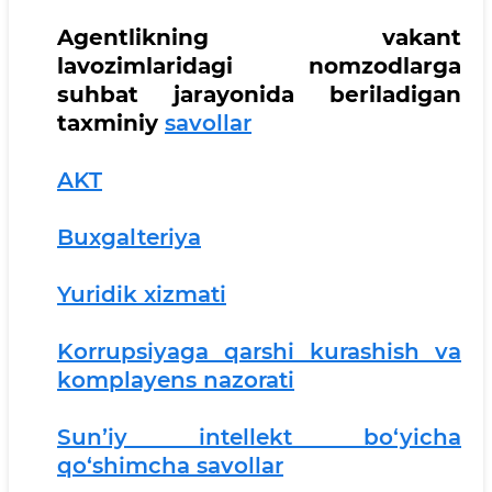
Agentlikning vakant
lavozimlaridagi nomzodlarga
suhbat jarayonida beriladigan
taxminiy
savollar
AKT
Buxgalteriya
Yuridik xizmati
Korrupsiyaga qarshi kurashish va
komplayens nazorati
Sunʼiy intellekt bo‘yicha
qo‘shimcha savollar