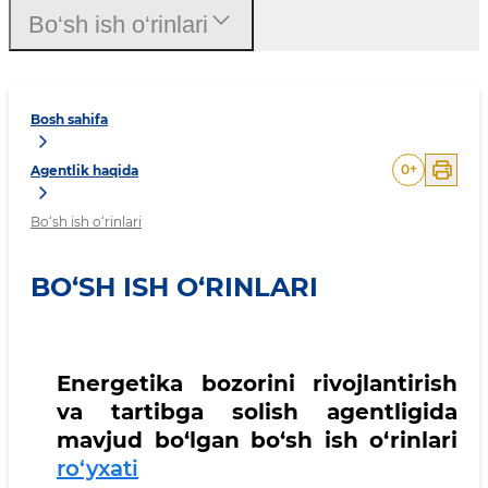
Bo‘sh ish o‘rinlari
Bosh sahifa
0
+
Agentlik haqida
Bo‘sh ish o‘rinlari
BO‘SH ISH O‘RINLARI
Energetika bozorini rivojlantirish
va tartibga solish agentligida
mavjud bo‘lgan bo‘sh ish o‘rinlari
ro‘yxati