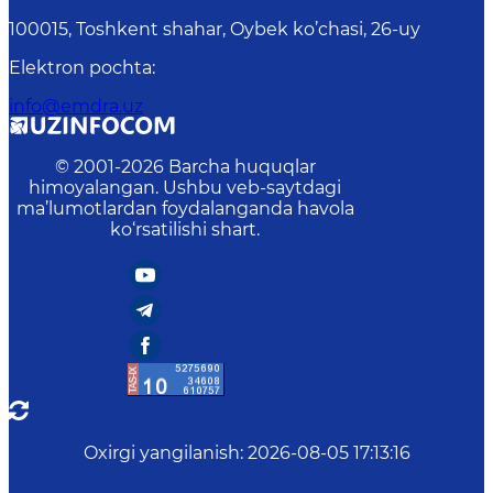
100015, Toshkent shahar, Oybek ko’chasi, 26-uy
Elektron pochta
:
info@emdra.uz
© 2001-
2026
Barcha huquqlar
himoyalangan. Ushbu veb-saytdagi
ma’lumotlardan foydalanganda havola
ko‘rsatilishi shart.
Oxirgi yangilanish
:
2026-08-05 17:13:16