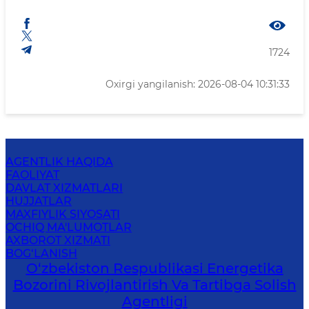
1724
Oxirgi yangilanish: 2026-08-04 10:31:33
AGENTLIK HAQIDA
FAOLIYAT
DAVLAT XIZMATLARI
HUJJATLAR
MAXFIYLIK SIYOSATI
OCHIQ MA'LUMOTLAR
AXBOROT XIZMATI
BOG‘LANISH
O‘zbekiston Respublikasi Energetika
Bozorini Rivojlantirish Va Tartibga Solish
Agentligi