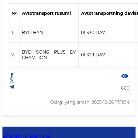
№
Avtotransport rusumi
Avtotransportning davla
1.
BYD HAN
01 330 DAV
BYD SONG PLUS EV
2.
01 329 DAV
CHAMPION
660
Oxirgi yangilanish: 2025-12-26 17:11:54
AGENTLIK HAQIDA