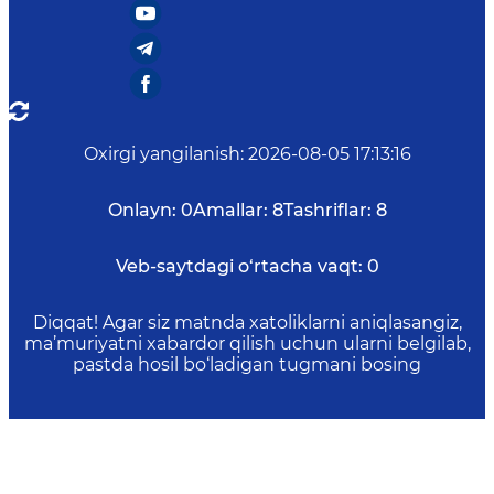
Oxirgi yangilanish
:
2026-08-05 17:13:16
Onlayn:
0
Amallar:
8
Tashriflar:
8
Veb-saytdagi o‘rtacha vaqt:
0
Diqqat! Agar siz matnda xatoliklarni aniqlasangiz,
ma’muriyatni xabardor qilish uchun ularni belgilab,
pastda hosil bo‘ladigan tugmani bosing