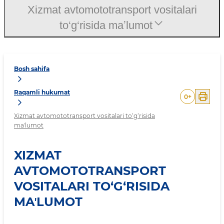
Xizmat avtomototransport vositalari
to‘g‘risida maʼlumot
Bosh sahifa
Raqamli hukumat
0
+
Xizmat avtomototransport vositalari to‘g‘risida
maʼlumot
XIZMAT
AVTOMOTOTRANSPORT
VOSITALARI TO‘G‘RISIDA
MAʼLUMOT