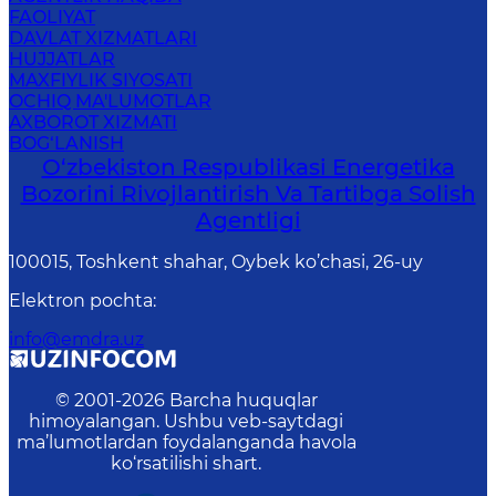
FAOLIYAT
DAVLAT XIZMATLARI
HUJJATLAR
MAXFIYLIK SIYOSATI
OCHIQ MA'LUMOTLAR
AXBOROT XIZMATI
BOG‘LANISH
O‘zbekiston Respublikasi Energetika
Bozorini Rivojlantirish Va Tartibga Solish
Agentligi
100015, Toshkent shahar, Oybek ko’chasi, 26-uy
Elektron pochta
:
info@emdra.uz
© 2001-
2026
Barcha huquqlar
himoyalangan. Ushbu veb-saytdagi
ma’lumotlardan foydalanganda havola
ko‘rsatilishi shart.