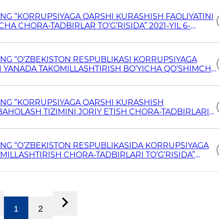
ING “KORRUPSIYAGA QARSHI KURASHISH FAOLIYATINI
HA CHORA-TADBIRLAR TO‘G‘RISIDA” 2021-YIL 6-
ING “O‘ZBEKISTON RESPUBLIKASI KORRUPSIYAGA
NI YANADA TAKOMILLASHTIRISH BO‘YICHA QO‘SHIMCHA
 7-DEKABRDAGI PQ-34-SON QARORI
ING “KORRUPSIYAGA QARSHI KURASHISH
AHOLASH TIZIMINI JORIY ETISH CHORA-TADBIRLARI
22-YIL 12-YANVARDAGI PQ-81-SON QARORI
ING “O‘ZBEKISTON RESPUBLIKASIDA KORRUPSIYAGA
MILLASHTIRISH CHORA-TADBIRLARI TO‘G‘RISIDA”
NI
1
2