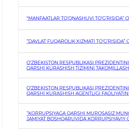
"MANFAATLAR TO‘QNASHUVI TO‘G‘RISIDA”
“DAVLAT FUQAROLIK XIZMATI TO‘G‘RISIDA”
O‘ZBEKISTON RESPUBLIKASI PREZIDENTIN
QARSHI KURASHISH TIZIMINI TAKOMILLAS
TO‘G‘RISIDA” 2020-YIL 29-IYUNDAGI PF-60
O‘ZBEKISTON RESPUBLIKASI PREZIDENTIN
QARSHI KURASHISH AGENTLIGI FAOLIYATINI 
PQ-4761-SON QARORI
“KORRUPSIYAGA QARSHI MUROSASIZ MUNOS
JAMIYAT BOSHQARUVIDA KORRUPSIYAVIY O
JAMOATCHILIK ISHTIROKINI KENGAYTIRISH 