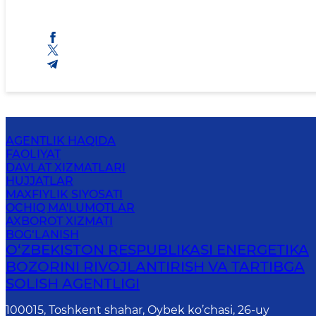
AGENTLIK HAQIDA
FAOLIYAT
DAVLAT XIZMATLARI
HUJJATLAR
MAXFIYLIK SIYOSATI
OCHIQ MA'LUMOTLAR
AXBOROT XIZMATI
BOG‘LANISH
O‘ZBEKISTON RESPUBLIKASI ENERGETIKA
BOZORINI RIVOJLANTIRISH VA TARTIBGA
SOLISH AGENTLIGI
100015, Toshkent shahar, Oybek ko’chasi, 26-uy