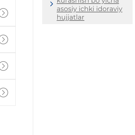
kurashish bo‘yicha
asosiy ichki idoraviy
hujjatlar