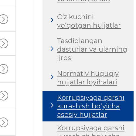
O'z kuchini
yo‘qotgan hujjatlar
Tasdiqlangan
dasturlar va ularning
ijrosi
Normativ huquqiy
hujjatlar loyihalari
Korrupsiyaga qarshi
kurashish bo‘yicha
asosiy hujjatlar
Korrupsiyaga qarshi