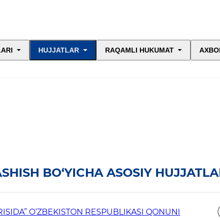
LARI
HUJJATLAR
RAQAMLI HUKUMAT
AXBO
SHISH BO‘YICHA ASOSIY HUJJATLA
RISIDA” O‘ZBEKISTON RESPUBLIKASI QONUNI