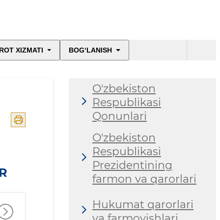
ROT XIZMATI
BOG‘LANISH
O'zbekiston
Respublikasi
Qonunlari
O'zbekiston
Respublikasi
Prezidentining
R
farmon va qarorlari
Hukumat qarorlari
va farmoyishlari