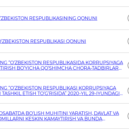
 O‘ZBEKISTON RESPUBLIKASINING QONUNI
 O‘ZBEKISTON RESPUBLIKASI QONUNI
ING “O‘ZBEKISTON RESPUBLIKASIDA KORRUPSIYAGA
HTIRISH BO‘YICHA QO‘SHIMCHA CHORA-TADBIRLAR
13-SON FARMONI
ING “O‘ZBEKISTON RESPUBLIKASI KORRUPSIYAGA
TASHKIL ETISH TO‘G‘RISIDA” 2020-YIL 29-IYUNDAGI
ABATDA BO‘LISH MUHITINI YARATISH, DAVLAT VA
MILLARNI KESKIN KAMAYTIRISH VA BUNDA
CHORA-TADBIRLARI TO‘G‘RISIDA” PF-6257-SON