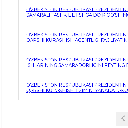
FARMON
O‘ZBEKISTON RESPUBLIKASI PREZIDENTIN
SAMARALI TASHKIL ETISHGA DOIR QO‘SHIMC
IYULDAGI PQ-5177-SON QARORI
O‘ZBEKISTON RESPUBLIKASI PREZIDENTIN
QARSHI KURASHISH AGENTLIGI FAOLIYATI
CHORA-TADBIRLAR TO‘G‘RISIDA” 2021-YIL
O‘ZBEKISTON RESPUBLIKASI PREZIDENTIN
ISHLARINING SAMARADORLIGINI REYTING B
TO‘G‘RISIDA” 20
O‘ZBEKISTON RESPUBLIKASI PREZIDENTIN
QARSHI KURASHISH TIZIMINI YANADA TAKO
2019-YIL 27-MAYDAGI PF-5729-SON FARMO