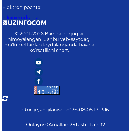
Elektron pochta
:
info@emdra.uz
© 2001-
2026
Barcha huquqlar
himoyalangan. Ushbu veb-saytdagi
ma’lumotlardan foydalanganda havola
ko‘rsatilishi shart.
Oxirgi yangilanish
:
2026-08-05 17:13:16
Onlayn:
0
Amallar:
75
Tashriflar:
32