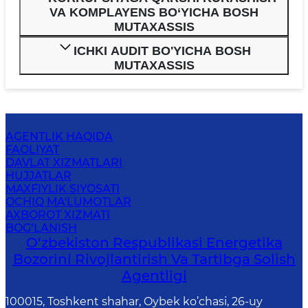
VA KOMPLAYENS BO‘YICHA BOSH
MUTAXASSIS
ICHKI AUDIT BO'YICHA BOSH
MUTAXASSIS
AGENTLIK HAQIDA
FAOLIYAT
DAVLAT XIZMATLARI
HUJJATLAR
MAXFIYLIK SIYOSATI
OCHIQ MA'LUMOTLAR
AXBOROT XIZMATI
BOG‘LANISH
O‘zbekiston Respublikasi Energetika
Bozorini Rivojlantirish Va Tartibga Solish
Agentligi
100015, Toshkent shahar, Oybek ko’chasi, 26-uy