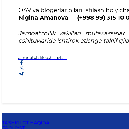
OAV va blogerlar bilan ishlash bo‘yicha
Nigina Amanova —
(+998 99) 315 10 
Jamoatchilik vakillari, mutaxassisl
eshituvlarida ishtirok etishga taklif qil
Jamoatchilik eshituvlari
TASHKILOT HAQIDA
FAOLIYAT