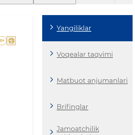
Yangiliklar
0
+
Voqealar taqvimi
Matbuot anjumanlari
Brifinglar
Jamoatchilik