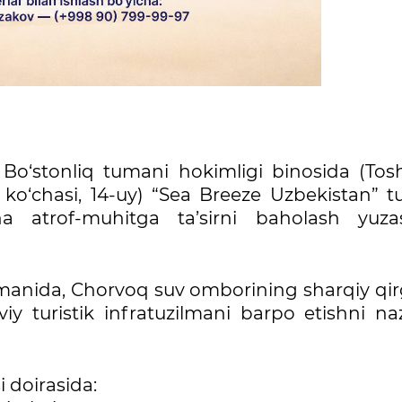
 Bo‘stonliq tumani hokimligi binosida (Tos
k ko‘chasi, 14-uy) “Sea Breeze Uzbekistan” tu
cha atrof-muhitga ta’sirni baholash yuza
umanida, Chorvoq suv omborining sharqiy qir
y turistik infratuzilmani barpo etishni na
i doirasida: