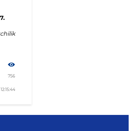
7.
hilik
756
12:15:44