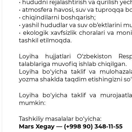
• hududni rejalashtirish va qurilish yec
• atmosfera havosi, suv va tuproqqa bo‘
• chiqindilarni boshqarish;
• yashil hududlar va suv ob’ektlarini mu
• ekologik xavfsizlik choralari va m
tashkil etilmoqda.
Loyiha hujjatlari O‘zbekiston Res
talablariga muvofiq ishlab chiqilgan.
Loyiha bo‘yicha taklif va mulohazala
yozma shaklda taqdim etishingizni so‘
Loyiha bo‘yicha taklif va murojaatla
mumkin:
Tashkiliy masalalar bo‘yicha:
Mars Xegay — (+998 90) 348-11-55