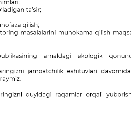
himlari;
ladigan ta’sir;
hofaza qilish;
onitoring masalalarini muhokama qilish maqs
publikasining amaldagi ekologik qonunch
ringizni jamoatchilik eshituvlari davomida
raymiz.
ringizni quyidagi raqamlar orqali yuborish