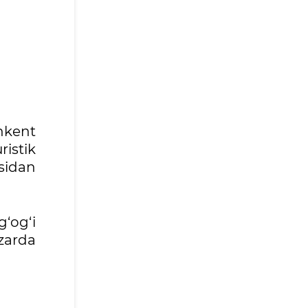
hkent
ristik
sidan
g‘og‘i
zarda