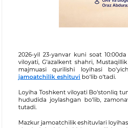
2026-yil 23-yanvar kuni soat 10:00da
viloyati, G‘azalkent shahri, Mustaqilli
majmuasi qurilishi loyihasi bo‘yi
jamoatchilik eshituvi
bo‘lib o‘tadi.
Loyiha Toshkent viloyati Bo‘stonliq t
hududida joylashgan bo‘lib, zamonavi
tutadi.
Mazkur jamoatchilik eshituvlari loyihas