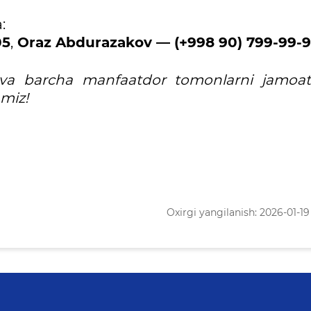
:
05
,
Oraz Abdurazakov — (+998 90) 799-99-9
ar va barcha manfaatdor tomonlarni jamoatc
amiz!
Oxirgi yangilanish: 2026-01-19 