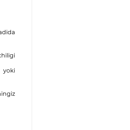
adida
iligi
 yoki
ingiz