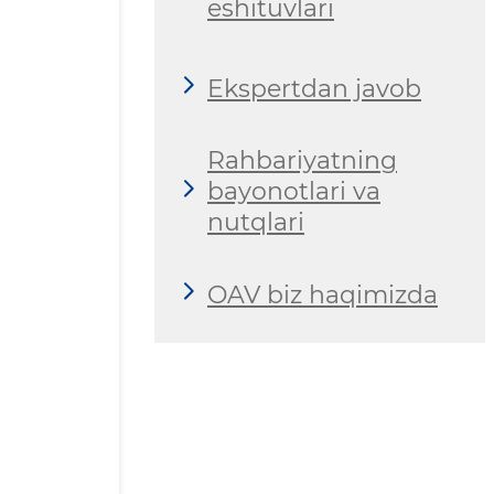
eshituvlari
Ekspertdan javob
Rahbariyatning
bayonotlari va
nutqlari
OAV biz haqimizda