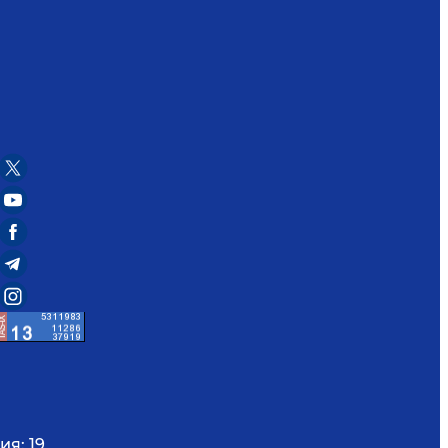
ия:
19