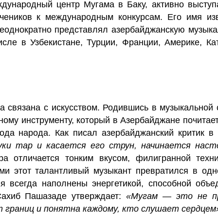
дународный центр Мугама в Баку, активно выступ
учеников к международным конкурсам. Его имя из
еоднократно представлял азербайджанскую музык
сле в Узбекистане, Турции, Франции, Америке, Ка
 связана с искусством. Родившись в музыкальной 
ому инструменту, который в Азербайджане почитает
ода народа. Как писал азербайджанский критик в 
ки тар и касается его струн, начинается нас
а отличается тонким вкусом, филигранной техн
ми этот талантливый музыкант превратился в одн
я всегда наполнены энергетикой, способной объе
 Сахиб Пашазаде утверждает:
«Мугам — это не п
ет границ и понятна каждому, кто слушает сердцем