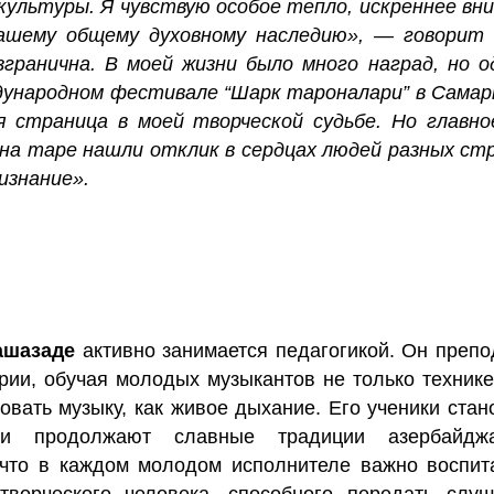
культуры. Я чувствую особое тепло, искреннее вн
нашему общему духовному наследию», — говорит
гранична. В моей жизни было много наград, но о
ждународном фестивале “Шарк тароналари” в Самар
я страница в моей творческой судьбе. Но главн
 на таре нашли отклик в сердцах людей разных стр
изнание».
ашазаде
активно занимается педагогикой. Он препо
ии, обучая молодых музыкантов не только технике
вать музыку, как живое дыхание. Его ученики стан
 и продолжают славные традиции азербайджа
 что в каждом молодом исполнителе важно воспит