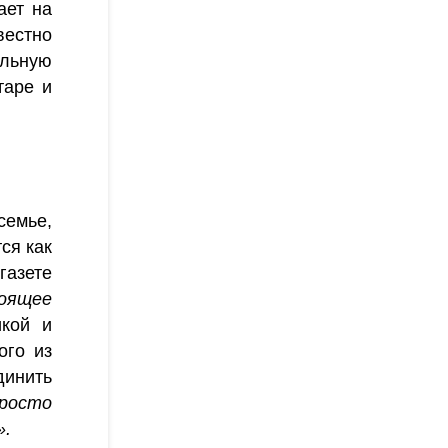
ает на
вестно
альную
таре и
семье,
ся как
газете
тоящее
икой и
ого из
динить
росто
».