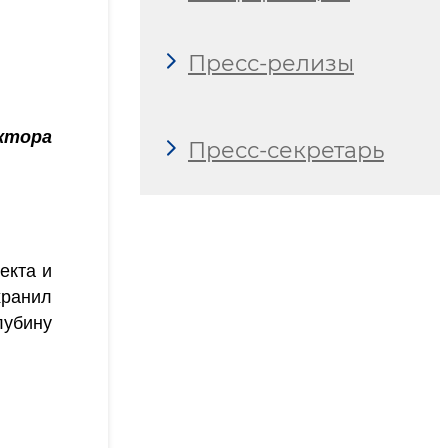
Пресс-релизы
ктора
Пресс-секретарь
екта и
хранил
лубину