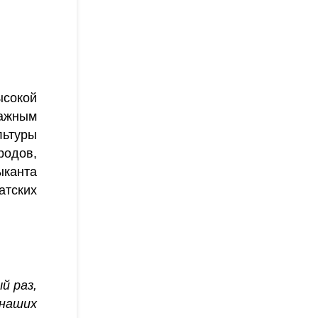
сокой
важным
льтуры
одов,
ыканта
атских
й раз,
 наших