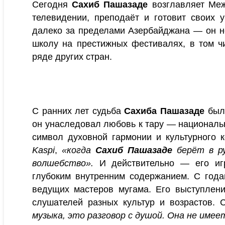
Сегодня
Сахиб Пашазаде
возглавляет Меж
телевидении, преподаёт и готовит своих 
далеко за пределами Азербайджана — он н
школу на престижных фестивалях, в том чи
ряде других стран.
С ранних лет судьба
Сахиба Пашазаде
была
он унаследовал любовь к тару — национальн
символ духовной гармонии и культурного к
Kaspi
,
«когда
Сахиб Пашазаде
берёт в ру
волшебство».
И действительно — его игр
глубоким внутренним содержанием. С года
ведущих мастеров мугама. Его выступлени
слушателей разных культур и возрастов.
музыка, это разговор с душой. Она не име