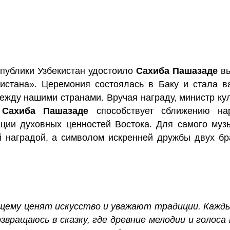
спублики Узбекистан удостоило
Сахиба Пашазаде
вы
истана». Церемония состоялась в Баку и стала 
ежду нашими странами. Вручая награду, министр ку
о
Сахиба Пашазаде
способствует сближению нар
ции духовных ценностей Востока. Для самого муз
й наградой, а символом искренней дружбы двух бр
щему ценят искусство и уважают традиции. Кажды
озвращаюсь в сказку, где древние мелодии и голоса