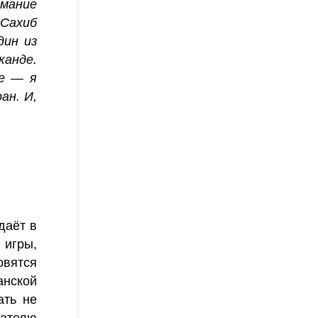
имание
 Сахиб
дин из
канде.
ое — я
ан. И,
даёт в
 игры,
овятся
нской
ать не