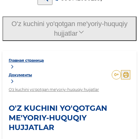
O'z kuchini yo'qotgan me'yoriy-huquqiy
hujjatlar
Главная страница
0
+
Документы
O'z kuchini yo'qotgan me'yoriy-huquqiy hujjatlar
O'Z KUCHINI YO'QOTGAN
ME'YORIY-HUQUQIY
HUJJATLAR