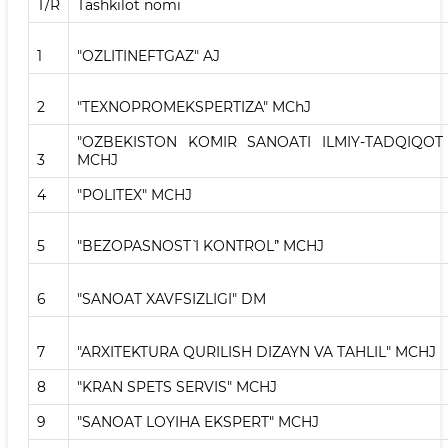
T/R
Tashkilot nomi
1
"O`ZLITINEFTGAZ" AJ
2
"TEXNOPROMEKSPERTIZA" MChJ
"O`ZBEKISTON KO`MIR SANOATI ILMIY-TADQIQOT
3
MCHJ
4
"POLITEX" MCHJ
5
"BEZOPASNOST` I KONTROL`" MCHJ
6
"SANOAT XAVFSIZLIGI" DM
7
"ARXITEKTURA QURILISH DIZAYN VA TAHLIL" MCHJ
8
"KRAN SPETS SERVIS" MCHJ
9
"SANOAT LOYIHA EKSPERT" MCHJ