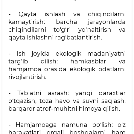
- Qayta ishlash va chiqindilarni
kamaytirish: barcha jarayonlarda
chiqindilarni to‘g‘ri yo‘naltirish va
qayta ishlashni rag‘batlantirish.
- Ish joyida ekologik madaniyatni
targ‘ib qilish: hamkasblar va
hamjamoa orasida ekologik odatlarni
rivojlantirish.
- Tabiatni asrash: yangi daraxtlar
o‘tqazish, toza havo va suvni saqlash,
barqaror atrof-muhitni himoya qilish.
- Hamjamoaga namuna bo‘lish: o‘z
harakatlari orqali boshqalarni ham