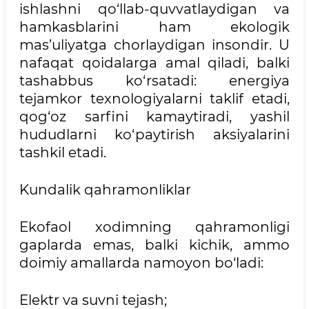
ishlashni qo‘llab-quvvatlaydigan va
hamkasblarini ham ekologik
mas’uliyatga chorlaydigan insondir. U
nafaqat qoidalarga amal qiladi, balki
tashabbus ko‘rsatadi: energiya
tejamkor texnologiyalarni taklif etadi,
qog‘oz sarfini kamaytiradi, yashil
hududlarni ko‘paytirish aksiyalarini
tashkil etadi.
Kundalik qahramonliklar
Ekofaol xodimning qahramonligi
gaplarda emas, balki kichik, ammo
doimiy amallarda namoyon bo‘ladi:
Elektr va suvni tejash;