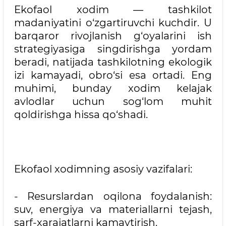
Ekofaol xodim — tashkilot
madaniyatini o‘zgartiruvchi kuchdir. U
barqaror rivojlanish g‘oyalarini ish
strategiyasiga singdirishga yordam
beradi, natijada tashkilotning ekologik
izi kamayadi, obro‘si esa ortadi. Eng
muhimi, bunday xodim kelajak
avlodlar uchun sog‘lom muhit
qoldirishga hissa qo‘shadi.
Ekofaol xodimning asosiy vazifalari:
- Resurslardan oqilona foydalanish:
suv, energiya va materiallarni tejash,
sarf-xarajatlarni kamaytirish.