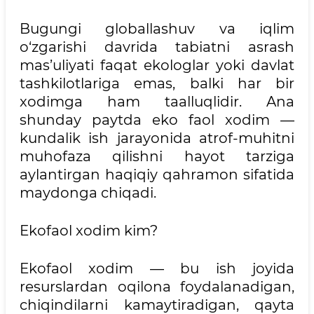
Bugungi globallashuv va iqlim
o‘zgarishi davrida tabiatni asrash
mas’uliyati faqat ekologlar yoki davlat
tashkilotlariga emas, balki har bir
xodimga ham taalluqlidir. Ana
shunday paytda eko faol xodim —
kundalik ish jarayonida atrof-muhitni
muhofaza qilishni hayot tarziga
aylantirgan haqiqiy qahramon sifatida
maydonga chiqadi.
Ekofaol xodim kim?
Ekofaol xodim — bu ish joyida
resurslardan oqilona foydalanadigan,
chiqindilarni kamaytiradigan, qayta