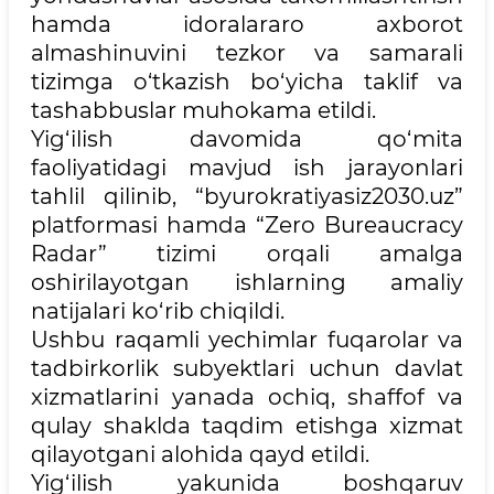
hamda idoralararo axborot
almashinuvini tezkor va samarali
tizimga o‘tkazish bo‘yicha taklif va
tashabbuslar muhokama etildi.
Yig‘ilish davomida qo‘mita
faoliyatidagi mavjud ish jarayonlari
tahlil qilinib, “byurokratiyasiz2030.uz”
platformasi hamda “Zero Bureaucracy
Radar” tizimi orqali amalga
oshirilayotgan ishlarning amaliy
natijalari ko‘rib chiqildi.
Ushbu raqamli yechimlar fuqarolar va
tadbirkorlik subyektlari uchun davlat
xizmatlarini yanada ochiq, shaffof va
qulay shaklda taqdim etishga xizmat
qilayotgani alohida qayd etildi.
Yig‘ilish yakunida boshqaruv