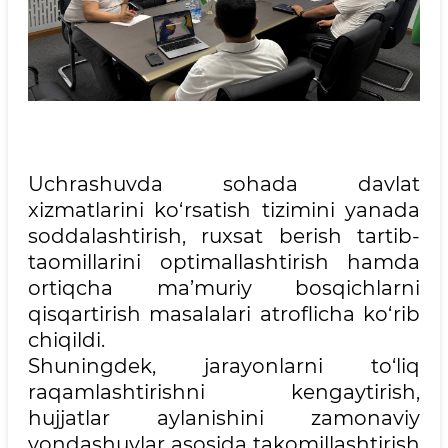
Uchrashuvda sohada davlat
xizmatlarini ko‘rsatish tizimini yanada
soddalashtirish, ruxsat berish tartib-
taomillarini optimallashtirish hamda
ortiqcha ma’muriy bosqichlarni
qisqartirish masalalari atroflicha ko‘rib
chiqildi.
Shuningdek, jarayonlarni to‘liq
raqamlashtirishni kengaytirish,
hujjatlar aylanishini zamonaviy
yondashuvlar asosida takomillashtirish