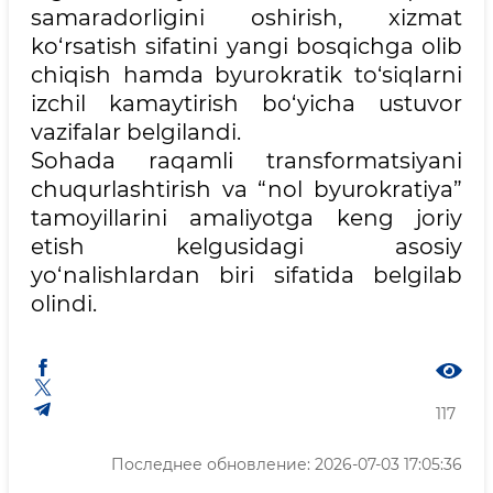
samaradorligini oshirish, xizmat
ko‘rsatish sifatini yangi bosqichga olib
chiqish hamda byurokratik to‘siqlarni
izchil kamaytirish bo‘yicha ustuvor
vazifalar belgilandi.
Sohada raqamli transformatsiyani
chuqurlashtirish va “nol byurokratiya”
tamoyillarini amaliyotga keng joriy
etish kelgusidagi asosiy
yo‘nalishlardan biri sifatida belgilab
olindi.
117
Последнее обновление: 2026-07-03 17:05:36