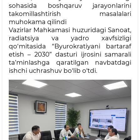
sohasida boshqaruv jarayonlarini
takomillashtirish masalalari
muhokama qilindi
Vazirlar Mahkamasi huzuridagi Sanoat,
radiatsiya va yadro xavfsizligi
qo‘mitasida “Byurokratiyani bartaraf
etish – 2030” dasturi ijrosini samarali
ta’minlashga qaratilgan navbatdagi
ishchi uchrashuv bo‘lib o‘tdi.