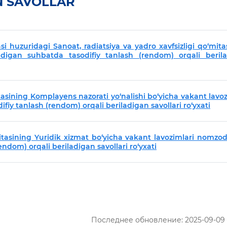
 SAVOLLAR
i huzuridagi Sanoat, radiatsiya va yadro xavfsizligi qo‘mita
adigan suhbatda tasodifiy tanlash (rendom) orqali beril
itasining Komplayens nazorati yo‘nalishi bo‘yicha vakant lavoz
iy tanlash (rendom) orqali beriladigan savollari ro‘yxati
mitasining Yuridik xizmat bo‘yicha vakant lavozimlari nomzod
endom) orqali beriladigan savollari ro‘yxati
Последнее обновление: 2025-09-09 1