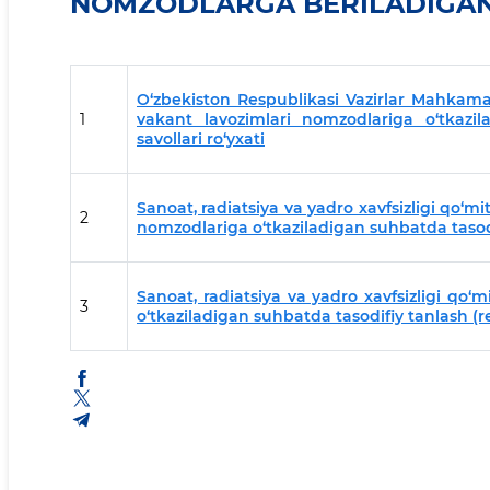
NOMZODLARGA BERILADIGAN
O‘zbekiston Respublikasi Vazirlar Mahkamas
1
vakant lavozimlari nomzodlariga o‘tkazil
savollari ro‘yxati
Sanoat, radiatsiya va yadro xavfsizligi qo‘m
2
nomzodlariga o‘tkaziladigan suhbatda tasodif
Sanoat, radiatsiya va yadro xavfsizligi qo‘
3
o‘tkaziladigan suhbatda tasodifiy tanlash (r