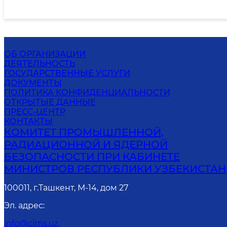
ОБ ОРГАНИЗАЦИИ
ДЕЯТЕЛЬНОСТЬ
ГОСУДАРСТВЕННЫЕ УСЛУГИ
ДОКУМЕНТЫ
ПОЛИТИКА КОНФИДЕНЦИАЛЬНОСТИ
ОТКРЫТЫЕ ДАННЫЕ
ПРЕСС-ЦЕНТР
КОНТАКТЫ
КОМИТЕТ ПРОМЫШЛЕННОЙ,
РАДИАЦИОННОЙ И ЯДЕРНОЙ
БЕЗОПАСНОСТИ ПРИ КАБИНЕТЕ
МИНИСТРОВ РЕСПУБЛИКИ УЗБЕКИСТАН
100011, г.Ташкент, М-14, дом 27
Эл. адрес
:
info@cirns.uz.