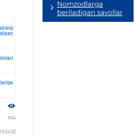
Nomzodlarga
beriladigan savollar
sining
adigan
imlari
lariga
654
3:24:32