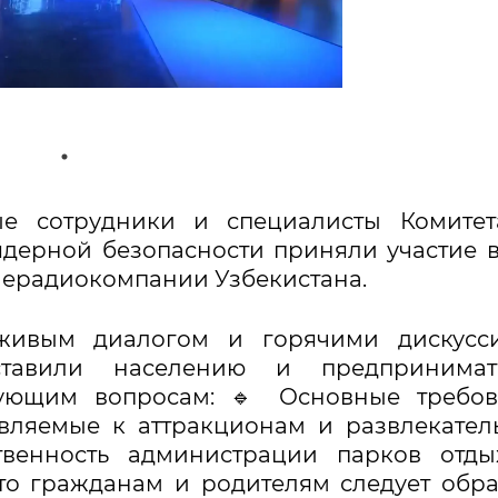
ные сотрудники и специалисты Комите
ерной безопасности приняли участие в
лерадиокомпании Узбекистана.
живым диалогом и горячими дискусси
оставили населению и предпринимат
ующим вопросам: 🔹 Основные требов
являемые к аттракционам и развлекате
ственность администрации парков отд
что гражданам и родителям следует обр