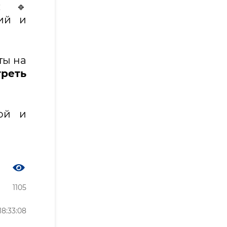
; 🔹
ий и
ты на
реть
ой и
1105
8:33:08