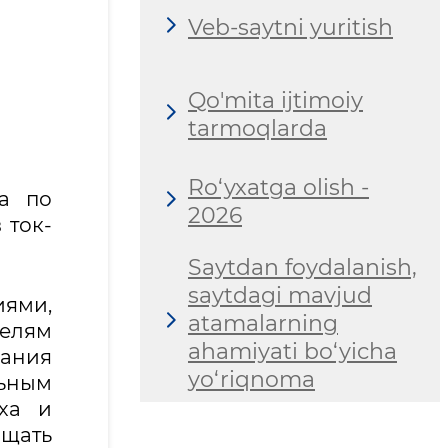
Veb-saytni yuritish
Qo'mita ijtimoiy
tarmoqlarda
Ro‘yxatga olish -
та по
2026
 ток-
Saytdan foydalanish,
saytdagi mavjud
ями,
atamalarning
елям
ahamiyati bo‘yicha
ания
yo‘riqnoma
льным
ыха и
ащать