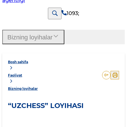
agentligi
1093
;
Bizning loyihalar
Bosh sahifa
0
+
Faoliyat
Bizning loyihalar
“UZCHESS” LOYIHASI