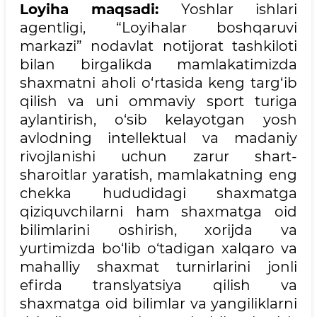
Loyiha maqsadi:
Yoshlar ishlari
agentligi, “Loyihalar boshqaruvi
markazi” nodavlat notijorat tashkiloti
bilan birgalikda mamlakatimizda
shaxmatni aholi o‘rtasida keng targ‘ib
qilish va uni ommaviy sport turiga
aylantirish, o‘sib kelayotgan yosh
avlodning intellektual va madaniy
rivojlanishi uchun zarur shart-
sharoitlar yaratish, mamlakatning eng
chekka hududidagi shaxmatga
qiziquvchilarni ham shaxmatga oid
bilimlarini oshirish, xorijda va
yurtimizda bo‘lib o‘tadigan xalqaro va
mahalliy shaxmat turnirlarini jonli
efirda translyatsiya qilish va
shaxmatga oid bilimlar va yangiliklarni