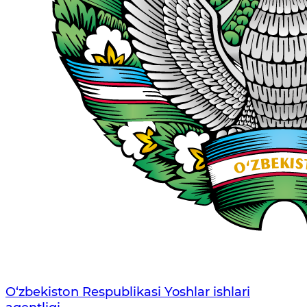
O‘zbеkistоn Rеspublikаsi Yoshlar ishlari