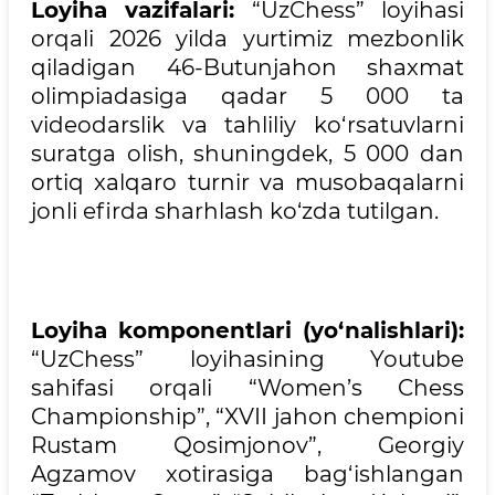
Loyiha vazifalari:
“UzChess” loyihasi
orqali 2026 yilda yurtimiz mezbonlik
qiladigan 46-Butunjahon shaxmat
olimpiadasiga qadar 5 000 ta
videodarslik va tahliliy ko‘rsatuvlarni
suratga olish, shuningdek, 5 000 dan
ortiq xalqaro turnir va musobaqalarni
jonli efirda sharhlash ko‘zda tutilgan.
Loyiha komponentlari (yo‘nalishlari):
“UzChess” loyihasining Youtube
sahifasi orqali “Women’s Chess
Championship”, “XVII jahon chempioni
Rustam Qosimjonov”, Georgiy
Agzamov xotirasiga bag‘ishlangan