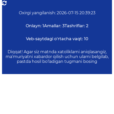
Oxirgi yangilanish
:
2026-07-15 20:39:23
Onlayn:
1
Amallar:
3
Tashriflar:
2
Veb-saytdagi o‘rtacha vaqt:
10
Diqqat! Agar siz matnda xatoliklarni aniqlasangiz,
ma’muriyatni xabardor qilish uchun ularni belgilab,
pastda hosil bo‘ladigan tugmani bosing