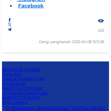
-
Facebook
423
Oxirgi yangilanish: 2025-04-08 15:11:28
AGENTLIK HAQIDA
FAOLIYAT
DAVLAT XIZMATLARI
HUJJATLAR
MAXFIYLIK SIYOSATI
OCHIQ MA’LUMOTLAR
AXBOROT XIZMATI
BOG‘LANISH
O‘zbеkistоn Rеspublikаsi Yoshlar Ishlari