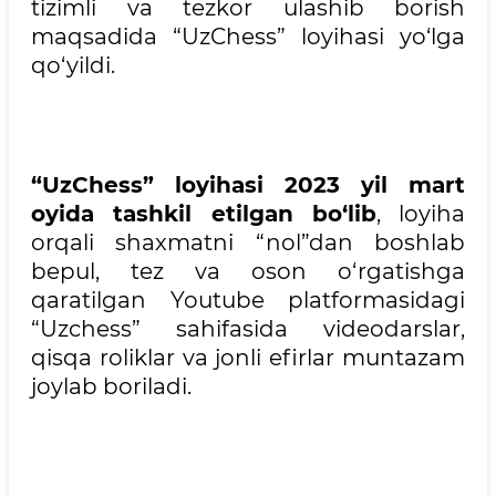
tizimli va tezkor ulashib borish
maqsadida “UzChess” loyihasi yo‘lga
qo‘yildi.
“UzChess” loyihasi 2023 yil mart
oyida tashkil etilgan bo‘lib
, loyiha
orqali shaxmatni “nol”dan boshlab
bepul, tez va oson o‘rgatishga
qaratilgan Youtube platformasidagi
“Uzchess” sahifasida videodarslar,
qisqa roliklar va jonli efirlar muntazam
joylab boriladi.