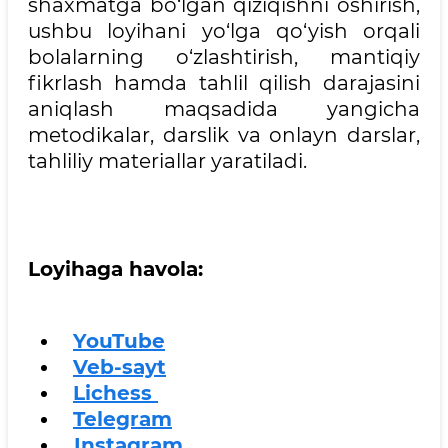
shaxmatga bo‘lgan qiziqishni oshirish,
ushbu loyihani yo‘lga qo‘yish orqali
bolalarning o‘zlashtirish, mantiqiy
fikrlash hamda tahlil qilish darajasini
aniqlash maqsadida yangicha
metodikalar, darslik va onlayn darslar,
tahliliy materiallar yaratiladi.
Loyihaga havola:
-
YouTube
-
Veb-sayt
-
Lichess
-
Telegram
-
Instagram