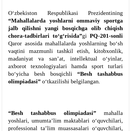
O‘zbekiston Respublikasi Prezidentining
“Mahallalarda yoshlarni ommaviy sportga
jalb qilishni yangi bosqichga olib chiqish
chora-tadbirlari to‘g‘risida”
gi
PQ-201-sonli
Qaror asosida mahallalarda yoshlarning bo‘sh
vaqtini mazmunli tashkil etish, kitobxonlik,
madaniyat va san’at, intellektual o‘yinlar,
axborot texnologiyalari hamda sport turlari
bo‘yicha besh bosqichli
“Besh tashabbus
olimpiadasi”
o‘tkazilishi belgilangan.
“Besh tashabbus olimpiadasi”
mahalla
yoshlari, umumta’lim maktablari o‘quvchilari,
professional ta’lim muassasalari o‘quvchilari,