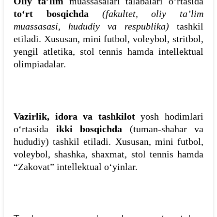
Oliy ta’lim
muassasalari talabalari o‘rtasida
to‘rt bosqichda
(fakultet, oliy ta’lim
muassasasi, hududiy va respublika)
tashkil
etiladi. Xususan, mini futbol, voleybol, stritbol,
yengil atletika, stol tennis hamda intellektual
olimpiadalar.
Vazirlik, idora va tashkilot
yosh hodimlari
o‘rtasida
ikki bosqichda
(tuman-shahar va
hududiy) tashkil etiladi. Xususan, mini futbol,
voleybol, shashka, shaxmat, stol tennis hamda
“Zakovat” intellektual o‘yinlar.