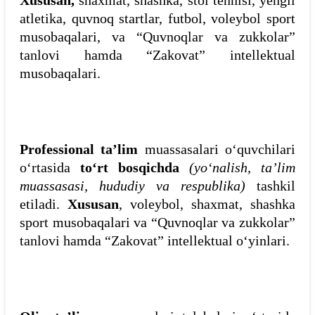
Xususan,
shaxmat, shashka, stol tennisi, yengil
atletika, quvnoq startlar, futbol, voleybol sport
musobaqalari, va “Quvnoqlar va zukkolar”
tanlovi hamda “Zakovat” intellektual
musobaqalari.
Professional ta’lim
muassasalari o‘quvchilari
o‘rtasida
to‘rt bosqichda
(yo‘nalish, ta’lim
muassasasi, hududiy va respublika)
tashkil
etiladi.
Xususan
, voleybol, shaxmat, shashka
sport musobaqalari va “Quvnoqlar va zukkolar”
tanlovi hamda “Zakovat” intellektual o‘yinlari.