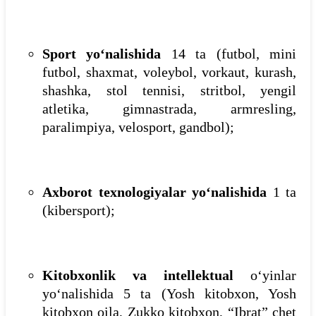
Sport yo‘nalishida
14 ta (futbol, mini
futbol, shaxmat, voleybol, vorkaut, kurash,
shashka, stol tennisi, stritbol, yengil
atletika, gimnastrada, armresling,
paralimpiya, velosport, gandbol);
Axborot texnologiyalar yo‘nalishida
1 ta
(kibersport);
Kitobxonlik va intellektual
o‘yinlar
yo‘nalishida 5 ta (Yosh kitobxon, Yosh
kitobxon oila, Zukko kitobxon, “Ibrat” chet