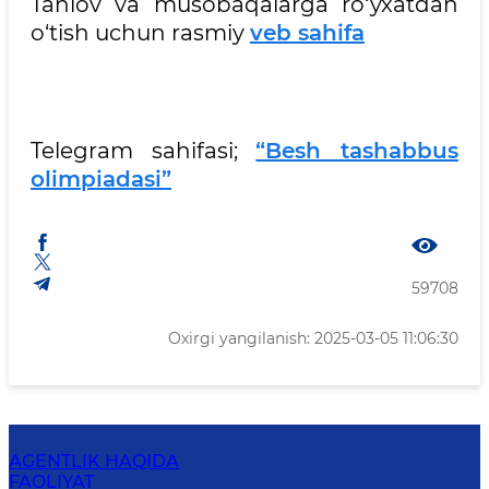
Tanlov va musobaqalarga ro‘yxatdan
o‘tish uchun rasmiy
veb sahifa
Telegram sahifasi;
“Besh tashabbus
olimpiadasi”
59708
Oxirgi yangilanish: 2025-03-05 11:06:30
AGENTLIK HAQIDA
FAOLIYAT