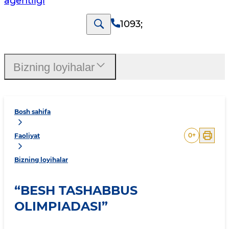
agentligi
1093
;
Bizning loyihalar
Bosh sahifa
0
+
Faoliyat
Bizning loyihalar
“BESH TASHABBUS
OLIMPIADASI”