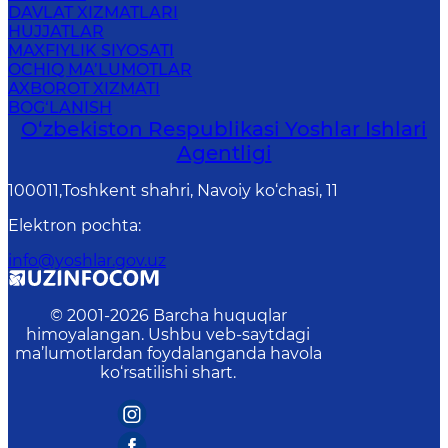
DAVLAT XIZMATLARI
HUJJATLAR
MAXFIYLIK SIYOSATI
OCHIQ MA’LUMOTLAR
AXBOROT XIZMATI
BOG‘LANISH
O‘zbеkistоn Rеspublikаsi Yoshlar Ishlari
Agentligi
100011,Toshkent shahri, Navoiy ko‘chasi, 11
Elektron pochta
:
info@yoshlar.gov.uz
© 2001-
2026
Barcha huquqlar
himoyalangan. Ushbu veb-saytdagi
ma’lumotlardan foydalanganda havola
ko‘rsatilishi shart.