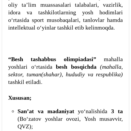
oliy ta’lim muassasalari talabalari, vazirlik,
idora va tashkilotlarning yosh hodimlari
o‘rtasida sport musobaqalari, tanlovlar hamda
intellektual o‘yinlar tashkil etib kelinmoqda.
“Besh tashabbus olimpiadasi”
mahalla
yoshlari o‘rtasida
besh bosqichda
(mahalla,
sektor, tuman(shahar), hududiy va respublika)
tashkil etiladi.
Xususan;
San’at va madaniyat
yo‘nalishida
3 ta
(Bo‘zatov yoshlar ovozi, Yosh musavvir,
QVZ);