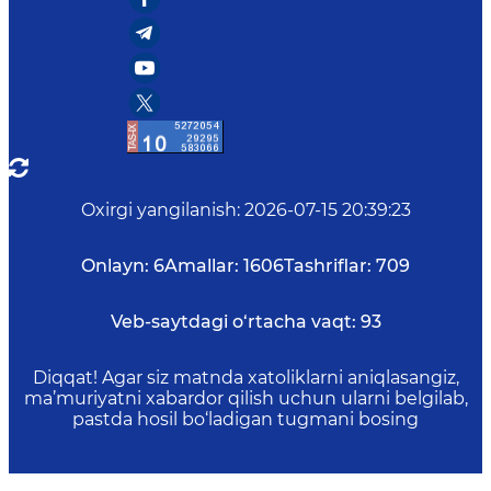
Oxirgi yangilanish
:
2026-07-15 20:39:23
Onlayn:
6
Amallar:
1606
Tashriflar:
709
Veb-saytdagi o‘rtacha vaqt:
93
Diqqat! Agar siz matnda xatoliklarni aniqlasangiz,
ma’muriyatni xabardor qilish uchun ularni belgilab,
pastda hosil bo‘ladigan tugmani bosing