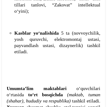
tillari tanlovi, “Zakovat” intellektual
o‘yini);
Kasblar yo‘nalishida
5 ta (novvoychilik,
yosh quruvchi, elektromontaj ustasi,
payvandlash ustasi, dizaynerlik) tashkil
etiladi.
Umumta’lim maktablari
o‘quvchilari
o‘rtasida
to‘rt bosqichda
(maktab, tuman
(shahar), hududiy va respublika)
tashkil etiladi.