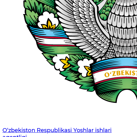
O‘zbеkistоn Rеspublikаsi Yoshlar ishlari