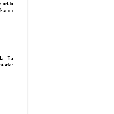
larida
konini
da. Bu
ntorlar