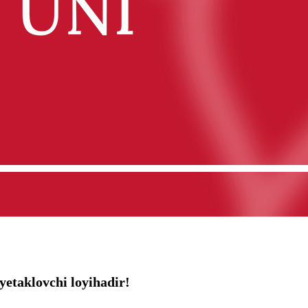
 yetaklovchi loyihadir!