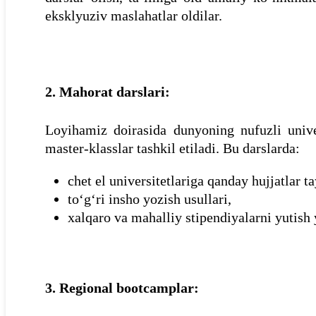
eksklyuziv maslahatlar oldilar.
2. Mahorat darslari:
Loyihamiz doirasida dunyoning nufuzli unive
master-klasslar tashkil etiladi. Bu darslarda:
chet el universitetlariga qanday hujjatlar t
to‘g‘ri insho yozish usullari,
xalqaro va mahalliy stipendiyalarni yutish 
3. Regional bootcamplar: