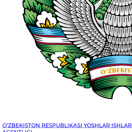
O‘ZBЕKISTОN RЕSPUBLIKАSI YOSHLAR ISHLAR