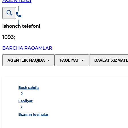
AGENTLIGI
Ishonch telefoni
1093
;
BARCHA RAQAMLAR
AGENTLIK HAQIDA
FAOLIYAT
DAVLAT XIZMAT
Bosh sahifa
Faoliyat
Bizning loyihalar