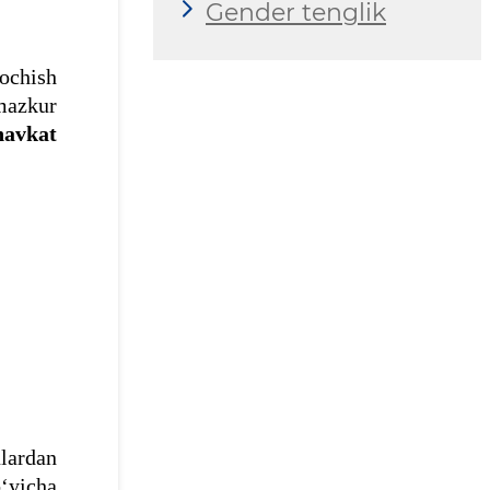
Gender tenglik
 ochish
 mazkur
havkat
lardan
o‘yicha