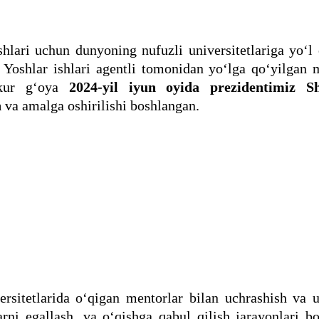
hlari uchun dunyoning nufuzli universitetlariga yo‘l
. Yoshlar ishlari agentli tomonidan yo‘lga qo‘yilgan
kur g‘oya
2024-yil iyun oyida prezidentimiz S
n
va amalga oshirilishi boshlangan.
rsitetlarida o‘qigan mentorlar bilan uchrashish va u
rni egallash, va o‘qishga qabul qilish jarayonlari b