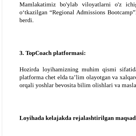
Mamlakatimiz bo'ylab viloyatlarni o'z ic
o‘tkazilgan “Regional Admissions Bootcamp”l
berdi.
3. TopCoach platformasi:
Hozirda loyihamizning muhim qismi sifatid
platforma chet elda ta’lim olayotgan va xalqar
orqali yoshlar bevosita bilim olishlari va masl
Loyihada kelajakda rejalashtirilgan maqsad