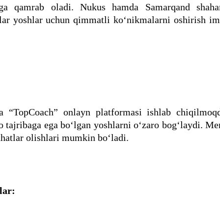
higa qamrab oladi. Nukus hamda Samarqand shahar
ar yoshlar uchun qimmatli ko‘nikmalarni oshirish im
a “TopCoach” onlayn platformasi ishlab chiqilmoq
o tajribaga ega bo‘lgan yoshlarni o‘zaro bog‘laydi. Me
ahatlar olishlari mumkin bo‘ladi.
lar: