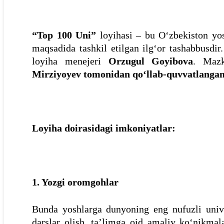
“Top 100 Uni”
loyihasi – bu O‘zbekiston yos
maqsadida tashkil etilgan ilg‘or tashabbusdir
loyiha menejeri
Orzugul Goyibova
. Maz
Mirziyoyev tomonidan qo‘llab-quvvatlanga
Loyiha doirasidagi imkoniyatlar:
1. Yozgi oromgohlar
Bunda yoshlarga dunyoning eng nufuzli unive
darslar olish, ta’limga oid amaliy ko‘nikmala