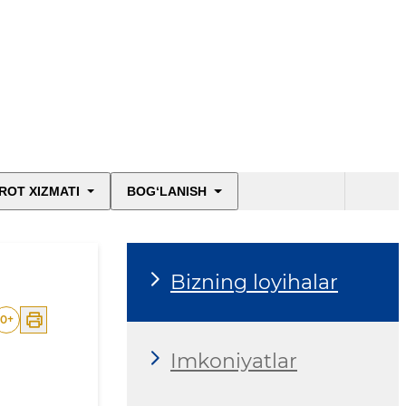
ROT XIZMATI
BOG‘LANISH
Bizning loyihalar
0
+
Imkoniyatlar