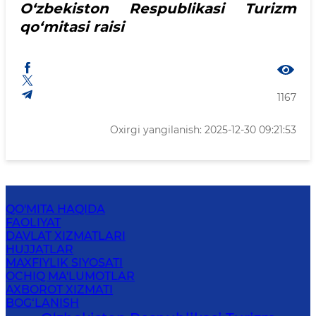
O‘zbekiston Respublikasi Turizm
qo‘mitasi raisi
1167
Oxirgi yangilanish: 2025-12-30 09:21:53
QO'MITA HAQIDA
FAOLIYAT
DAVLAT XIZMATLARI
HUJJATLAR
MAXFIYLIK SIYOSATI
OCHIQ MA'LUMOTLAR
AXBOROT XIZMATI
BOG‘LANISH