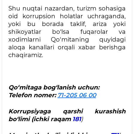
Shu nuqtai nazardan, turizm sohasiga
oid korrupsion holatlar uchraganda,
yoki bu borada taklif, ariza yoki
shikoyatlar bo‘lsa fuqarolar va
xodimlarni Qo‘mitaning quyidagi
aloqa kanallari orqali xabar berishga
chaqiramiz.
Qo‘mitaga bog‘lanish uchun:
Telefon nomer:
71-205 06 00
Korrupsiyaga qarshi kurashish
bo‘limi (ichki raqam
181
)