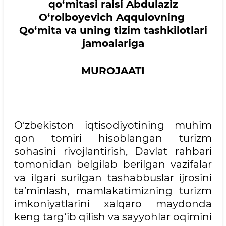
qo‘mitasi raisi Abdulaziz
O‘rolboyevich Aqqulov
ning
Qo‘mita va uning tizim tashkilotlari
jamoalariga
MUROJAATI
O‘zbekiston iqtisodiyotining muhim
qon tomiri hisoblangan turizm
sohasini rivojlantirish, Davlat rahbari
tomonidan belgilab berilgan vazifalar
va ilgari surilgan tashabbuslar ijrosini
ta’minlash, mamlakatimizning turizm
imkoniyatlarini xalqaro maydonda
keng targ‘ib qilish va sayyohlar oqimini