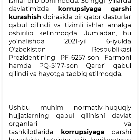
ishlar olib borilmoqda. So‘nggi yillarda
davlatimizda
korrupsiyaga qarshi
kurashish
doirasida bir qator dasturlar
qabul qilindi va tizimli ishlar amalga
oshirilib kelinmoqda. Jumladan, bu
yo‘nalishda 2021-yil 6-iyulda
O‘zbekiston Respublikasi
Prezidentining PF-6257-son Farmoni
hamda PQ-5177-son Qarori qabul
qilindi va hayotga tadbiq etilmoqda.
Ushbu muhim normativ-huquqiy
hujjatlarning qabul qilinishi davlat
organlari va
tashkilotlarida
korrupsiyaga
qarshi