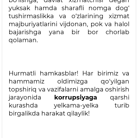
bo‘lishga, davlat xizmatchisi degan
yuksak hamda sharafli nomga dog‘
tushirmaslikka va o‘zlarining xizmat
majburiyatlarini vijdonan, pok va halol
bajarishga yana bir bor chorlab
qolaman.
Hurmatli hamkasblar! Har birimiz va
hammamiz oldimizga qo‘yilgan
topshiriq va vazifalarni amalga oshirish
jarayonida
korrupsiyaga
qarshi
kurashda yelkama-yelka turib
birgalikda harakat qilaylik!