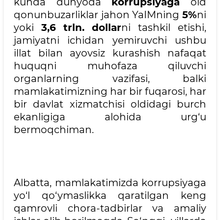
kunda dunyoda
korrupsiyaga
oid
qonunbuzarliklar jahon YaIMning
5%
ni
yoki
3,6
trln. dollar
ni tashkil etishi,
jamiyatni ichidan yemiruvchi ushbu
illat bilan ayovsiz kurashish nafaqat
huquqni muhofaza qiluvchi
organlarning vazifasi, balki
mamlakatimizning har bir fuqarosi, har
bir davlat xizmatchisi oldidagi burch
ekanligiga alohida urg‘u
bermoqchiman.
Albatta, mamlakatimizda korrupsiyaga
yo‘l qo‘ymaslikka qaratilgan keng
qamrovli chora-tadbirlar va amaliy