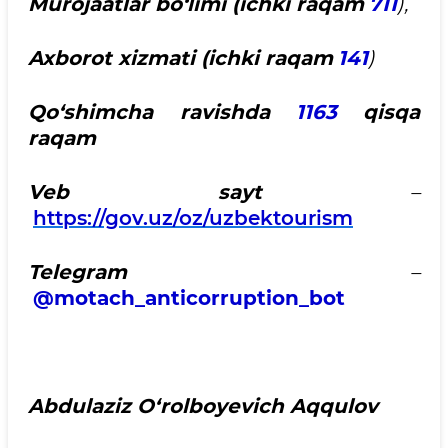
Murojaatlar bo‘limi (ichki raqam
711
),
Axborot xizmati (ichki raqam
141
)
Qo‘shimcha ravishda
1163
qisqa
raqam
Veb sayt
–
https://gov.uz/oz/uzbektourism
Telegram
–
@motach_anticorruption_bot
Abdulaziz O‘rolboyevich Aqqulov