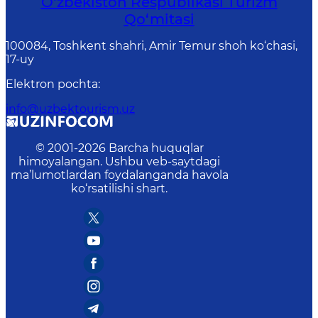
O‘zbekiston Respublikasi Turizm
Qo‘mitasi
100084, Toshkent shahri, Amir Temur shoh ko‘chasi,
17-uy
Elektron pochta
:
info@uzbektourism.uz
© 2001-
2026
Barcha huquqlar
himoyalangan. Ushbu veb-saytdagi
ma’lumotlardan foydalanganda havola
ko‘rsatilishi shart.