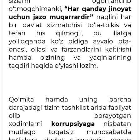
sizlarni ogohlantirib
o‘tmoqchimanki,
“Har qanday jinoyat
uchun jazo muqarrardir”
naqlini har
bir davlat xizmatchisi to‘la-to‘kis va
teran his qilmog‘i, bu illatga
yo‘liqqanda ko‘z oldiga avvalo ota-
onasi, oilasi va farzandlarini keltirishi
hamda o‘zining va yaqinlarining
taqdiri haqida o‘ylashi lozim.
Qo‘mita hamda uning barcha
darajadagi tizim tashkilotlarida faoliyat
olib borayotgan
xodimlarni
korrupsiyaga
nisbatan
mutlaqo toqatsiz munosabatda