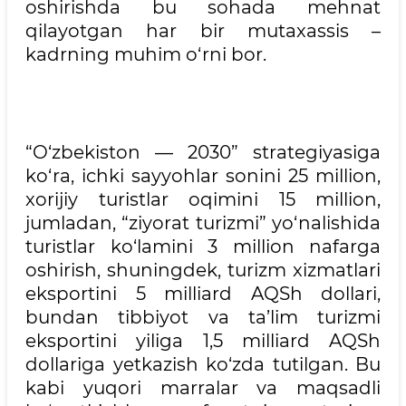
oshirishda bu sohada mehnat
qilayotgan har bir mutaxassis –
kadrning muhim o‘rni bor.
“O‘zbekiston — 2030” strategiyasiga
ko‘ra, ichki sayyohlar sonini 25 million,
xorijiy turistlar oqimini 15 million,
jumladan, “ziyorat turizmi” yo‘nalishida
turistlar ko‘lamini 3 million nafarga
oshirish, shuningdek, turizm xizmatlari
eksportini 5 milliard AQSh dollari,
bundan tibbiyot va ta’lim turizmi
eksportini yiliga 1,5 milliard AQSh
dollariga yetkazish ko‘zda tutilgan. Bu
kabi yuqori marralar va maqsadli