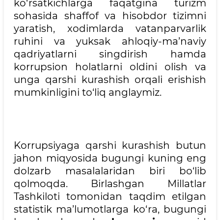
ko‘rsatkichlarga faqatgina turizm
sohasida shaffof va hisobdor tizimni
yaratish, xodimlarda vatanparvarlik
ruhini va yuksak ahloqiy-ma’naviy
qadriyatlarni singdirish hamda
korrupsion holatlarni oldini olish va
unga qarshi kurashish orqali erishish
mumkinligini to‘liq anglaymiz.
Korrupsiyaga qarshi kurashish butun
jahon miqyosida bugungi kuning eng
dolzarb masalalaridan biri bo‘lib
qolmoqda. Birlashgan Millatlar
Tashkiloti tomonidan taqdim etilgan
statistik ma’lumotlarga ko‘ra, bugungi