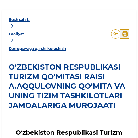
Bosh sahifa
0
+
Faoliyat
Korrupsiyaga qarshi kurashish
O‘ZBEKISTON RESPUBLIKASI
TURIZM QO‘MITASI RAISI
A.AQQULOVNING QO‘MITA VA
UNING TIZIM TASHKILOTLARI
JAMOALARIGA MUROJAATI
O‘zbekiston Respublikasi Turizm