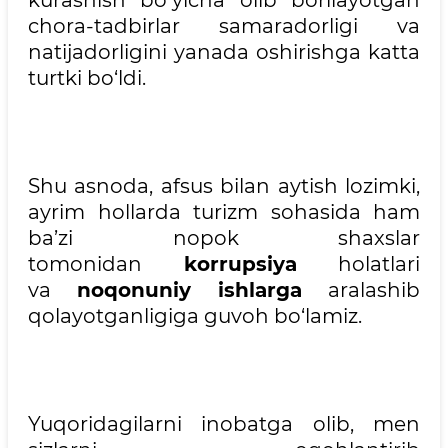
kurashish bo‘yicha olib borilayotgan
chora-tadbirlar samaradorligi va
natijadorligini yanada oshirishga katta
turtki bo‘ldi.
Shu asnoda, afsus bilan aytish lozimki,
ayrim hollarda turizm sohasida ham
ba’zi nopok shaxslar
tomonidan
korrupsiya
holatlari
va
noqonuniy ishlarga
aralashib
qolayotganligiga guvoh bo‘lamiz.
Yuqoridagilarni inobatga olib, men