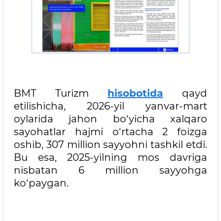
BMT Turizm
hisobotida
qayd
etilishicha, 2026-yil yanvar-mart
oylarida jahon bo‘yicha xalqaro
sayohatlar hajmi o‘rtacha 2 foizga
oshib, 307 million sayyohni tashkil etdi.
Bu esa, 2025-yilning mos davriga
nisbatan 6 million sayyohga
ko‘paygan.