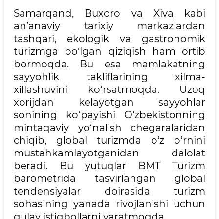
Samarqand, Buxoro va Xiva kabi
an’anaviy tarixiy markazlardan
tashqari, ekologik va gastronomik
turizmga bo‘lgan qiziqish ham ortib
bormoqda. Bu esa mamlakatning
sayyohlik takliflarining xilma-
xillashuvini ko‘rsatmoqda. Uzoq
xorijdan kelayotgan sayyohlar
sonining ko‘payishi O‘zbekistonning
mintaqaviy yo‘nalish chegaralaridan
chiqib, global turizmda o‘z o‘rnini
mustahkamlayotganidan dalolat
beradi. Bu yutuqlar BMT Turizm
barometrida tasvirlangan global
tendensiyalar doirasida turizm
sohasining yanada rivojlanishi uchun
qulay istiqbollarni yaratmoqda.