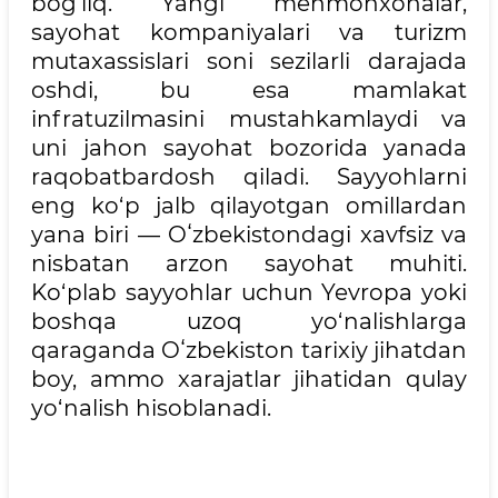
bog‘liq. Yangi mehmonxonalar,
sayohat kompaniyalari va turizm
mutaxassislari soni sezilarli darajada
oshdi, bu esa mamlakat
infratuzilmasini mustahkamlaydi va
uni jahon sayohat bozorida yanada
raqobatbardosh qiladi. Sayyohlarni
eng ko‘p jalb qilayotgan omillardan
yana biri — Oʻzbekistondagi xavfsiz va
nisbatan arzon sayohat muhiti.
Ko‘plab sayyohlar uchun Yevropa yoki
boshqa uzoq yo‘nalishlarga
qaraganda Oʻzbekiston tarixiy jihatdan
boy, ammo xarajatlar jihatidan qulay
yo‘nalish hisoblanadi.