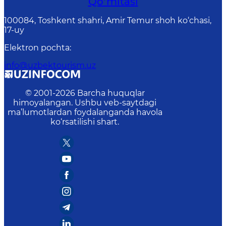
Qo‘mitasi
100084, Toshkent shahri, Amir Temur shoh ko‘chasi,
17-uy
Elektron pochta
:
info@uzbektourism.uz
© 2001-
2026
Barcha huquqlar
himoyalangan. Ushbu veb-saytdagi
ma’lumotlardan foydalanganda havola
ko‘rsatilishi shart.