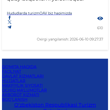
Hududlarda turizm
OAV biz haqimizda
610
Oxirgi yangilanish: 2026-06-10 09:27:37
QO'MITA HAQIDA
FAOLIYAT
DAVLAT XIZMATLARI
HUJJATLAR
MAXFIYLIK SIYOSATI
OCHIQ MA'LUMOTLAR
AXBOROT XIZMATI
BOG‘LANISH
O‘zbekiston Respublikasi Turizm