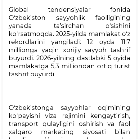
Global tendensiyalar fonida
O‘zbekiston sayyohlik faolligining
yanada ta’sirchan o‘sishini
ko‘rsatmoqda. 2025-yilda mamlakat o‘z
rekordlarini yangiladi: 12 oyda 11,7
millionga yaqin xorijiy sayyoh tashrif
buyurdi. 2026-yilning dastlabki 5 oyida
mamlakatga 5,3 milliondan ortiq turist
tashrif buyurdi.
O‘zbekistonga sayyohlar oqimining
ko‘payishi viza rejimini kengaytirish,
transport qulayligini oshirish va faol
xalqaro marketing siyosati bilan