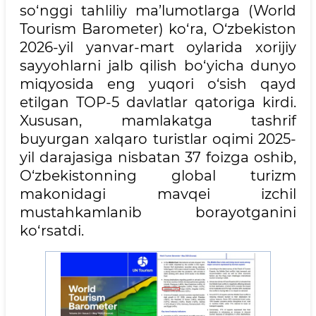
so‘nggi tahliliy ma’lumotlarga (World
Tourism Barometer) ko‘ra, O‘zbekiston
2026-yil yanvar-mart oylarida xorijiy
sayyohlarni jalb qilish bo‘yicha dunyo
miqyosida eng yuqori o‘sish qayd
etilgan TOP-5 davlatlar qatoriga kirdi.
Xususan, mamlakatga tashrif
buyurgan xalqaro turistlar oqimi 2025-
yil darajasiga nisbatan 37 foizga oshib,
O‘zbekistonning global turizm
makonidagi mavqei izchil
mustahkamlanib borayotganini
ko‘rsatdi.