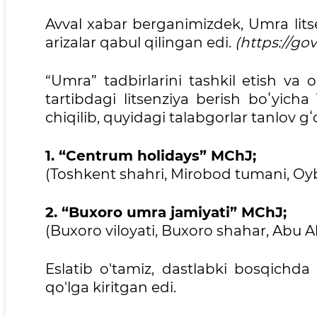
Avval xabar berganimizdek, Umra litse
arizalar qabul qilingan edi.
(https://go
“Umra” tadbirlarini tashkil etish va 
tartibdagi litsenziya berish boʻyich
chiqilib, quyidagi talabgorlar tanlov gʻo
1. “Centrum holidays” MChJ;
(Toshkent shahri, Mirobod tumani, Oyb
2. “Buxoro umra jamiyati” MChJ;
(Buxoro viloyati, Buxoro shahar, Abu Al
Eslatib o'tamiz, dastlabki bosqichd
qo'lga kiritgan edi.