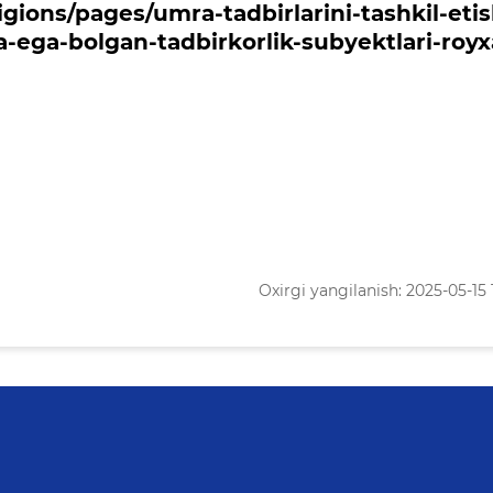
ons/pages/umra-tadbirlarini-tashkil-etis
a-ega-bolgan-tadbirkorlik-subyektlari-royx
Oxirgi yangilanish: 2025-05-15 