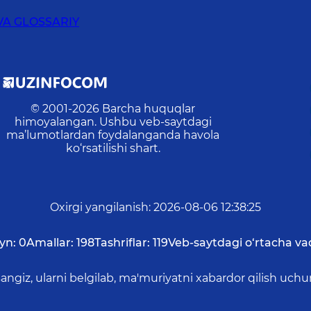
VA GLOSSARIY
© 2001-
2026
Barcha huquqlar
himoyalangan. Ushbu veb-saytdagi
ma’lumotlardan foydalanganda havola
ko‘rsatilishi shart.
Oxirgi yangilanish
:
2026-08-06 12:38:25
yn:
0
Amallar:
198
Tashriflar:
119
Veb-saytdagi o‘rtacha va
asangiz, ularni belgilab, ma'muriyatni xabardor qilish 