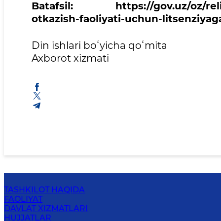
Batafsil: https://gov.uz/oz/religi
otkazish-faoliyati-uchun-litsenziyag
Din ishlari boʻyicha qoʻmita
Axborot xizmati
TASHKILOT HAQIDA
FAOLIYAT
DAVLAT XIZMATLARI
HUJJATLAR