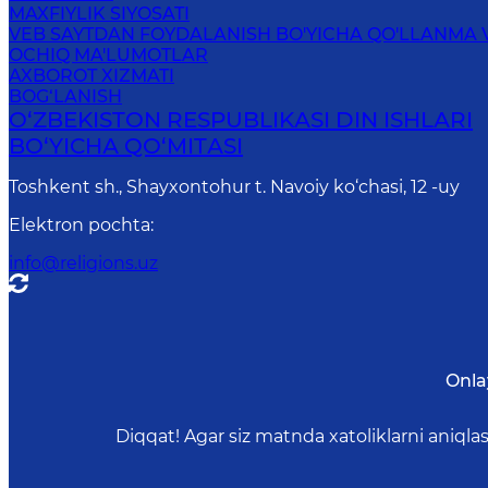
MAXFIYLIK SIYOSATI
VEB SAYTDAN FOYDALANISH BO'YICHA QO'LLANMA 
OCHIQ MA'LUMOTLAR
AXBOROT XIZMATI
BOG‘LANISH
O‘ZBEKISTON RESPUBLIKАSI DIN ISHLАRI
BO‘YICHА QO‘MITАSI
Toshkent sh., Shayxontohur t. Navoiy ko‘chasi, 12 -uy
Elektron pochta
:
info@religions.uz
Onla
Diqqat! Agar siz matnda xatoliklarni aniql