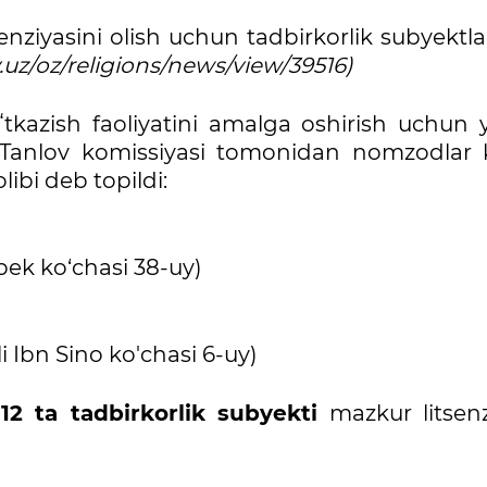
nziyasini olish uchun tadbirkorlik subyektl
v.uz/oz/religions/news/view/39516)
oʻtkazish faoliyatini amalga oshirish uchun
a Tanlov komissiyasi tomonidan nomzodlar k
libi deb topildi:
ek ko‘chasi 38-uy)
i Ibn Sino ko'chasi 6-uy)
a
12 ta tadbirkorlik subyekti
mazkur litsenz