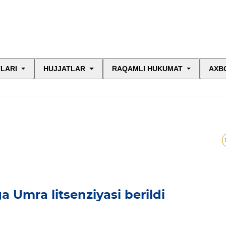
LARI
HUJJATLAR
RAQAMLI HUKUMAT
AXB
a Umra litsenziyasi berildi