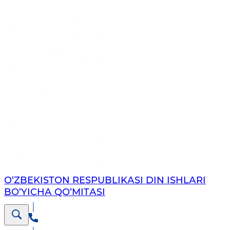
O‘ZBEKISTON RESPUBLIKАSI DIN ISHLАRI
BO‘YICHА QO‘MITАSI