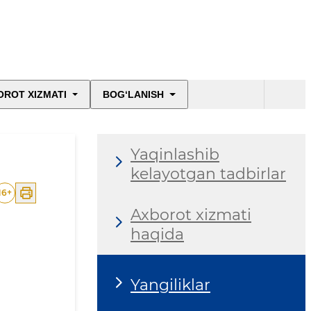
OROT XIZMATI
BOG‘LANISH
Yaqinlashib
kelayotgan tadbirlar
16
+
Axborot xizmati
haqida
Yangiliklar