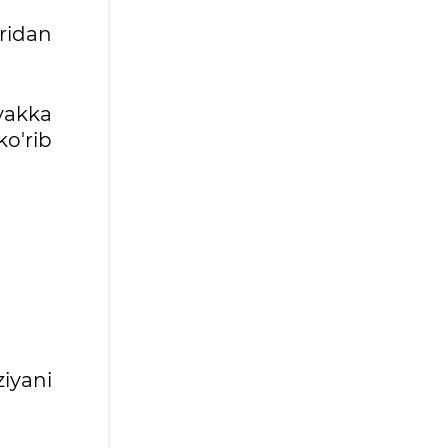
aridan
 yakka
o'rib
iyani