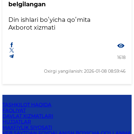
belgilangan
Din ishlari boʻyicha qoʻmita
Axborot xizmati
1618
Oxirgi yangilanish: 2026-01-08 08:59:46
TASHKILOT HAQIDA
FAOLIYAT
DAVLAT XIZMATLARI
HUJJATLAR
MAXFIYLIK SIYOSATI
VEB SAYTDAN FOYDALANISH BO'YICHA QO'LLANMA