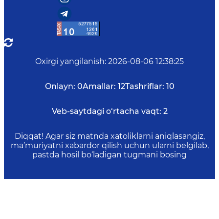
Oxirgi yangilanish
:
2026-08-06 12:38:25
Onlayn:
0
Amallar:
12
Tashriflar:
10
Veb-saytdagi o‘rtacha vaqt:
2
Diqqat! Agar siz matnda xatoliklarni aniqlasangiz,
ma’muriyatni xabardor qilish uchun ularni belgilab,
pastda hosil bo‘ladigan tugmani bosing