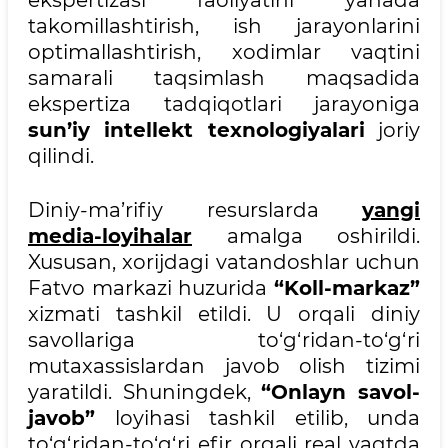
ekspertizasi faoliyatini yanada
takomillashtirish, ish jarayonlarini
optimallashtirish, xodimlar vaqtini
samarali taqsimlash maqsadida
ekspertiza tadqiqotlari jarayoniga
sun’iy intellekt texnologiyalari
joriy
qilindi.
Diniy-ma’rifiy resurslarda
yangi
media-loyihalar
amalga oshirildi.
Xususan, xorijdagi vatandoshlar uchun
Fatvo markazi huzurida
“Koll-markaz”
xizmati tashkil etildi. U orqali diniy
savollariga to‘g‘ridan-to‘g‘ri
mutaxassislardan javob olish tizimi
yaratildi. Shuningdek,
“Onlayn savol-
javob”
loyihasi tashkil etilib, unda
to‘g‘ridan-to‘g‘ri efir orqali real vaqtda