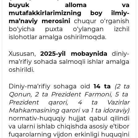
buyuk alloma va
mutafakkirlarimizning boy ilmiy-
ma’naviy merosini
chuqur o‘rganish
bo‘yicha puxta o‘ylangan izchil
islohotlar amalga oshirilmoqda.
Xususan,
2025-yil mobaynida
diniy-
ma’rifiy sohada salmoqli ishlar amalga
oshirildi.
Diniy-ma’rifiy sohaga oid
14 ta
(
2 ta
Qonun,
2 ta
Prezident Farmoni,
5 ta
Prezident qarori,
4 ta
Vazirlar
Mahkamasining qarori va
1 ta
idoraviy
)
normativ-huquqiy hujjat qabul qilindi
va ularni ishlab chiqishda asosiy e’tibor
fuqarolarning vijdon erkinligi huquqini