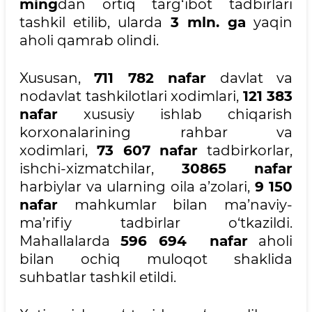
ming
dan ortiq targ‘ibot tadbirlari
tashkil etilib, ularda
3 mln. ga
yaqin
aholi qamrab olindi.
Xususan,
711 782 nafar
davlat va
nodavlat tashkilotlari xodimlari,
121 383
nafar
xususiy ishlab chiqarish
korxonalarining rahbar va
xodimlari,
73 607 nafar
tadbirkorlar,
ishchi-xizmatchilar,
30865 nafar
harbiylar va ularning oila a’zolari,
9 150
nafar
mahkumlar bilan ma’naviy-
ma’rifiy tadbirlar o‘tkazildi.
Mahallalarda
596 694 nafar
aholi
bilan ochiq muloqot shaklida
suhbatlar tashkil etildi.