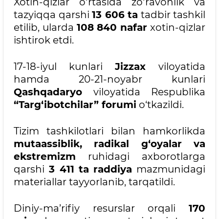
Xotin-qizlar o‘rtasida zo‘ravonlik va
tazyiqqa qarshi
13 606 ta
tadbir tashkil
etilib, ularda
108 840 nafar
xotin-qizlar
ishtirok etdi.
17-18-iyul kunlari
Jizzax
viloyatida
hamda 20-21-noyabr kunlari
Qashqadaryo
viloyatida Respublika
“Targ‘ibotchilar” forumi
o‘tkazildi.
Tizim tashkilotlari bilan hamkorlikda
mutaassiblik, radikal g‘oyalar va
ekstremizm
ruhidagi axborotlarga
qarshi
3 411
ta
raddiya
mazmunidagi
materiallar tayyorlanib, tarqatildi.
Diniy-ma’rifiy resurslar orqali
170