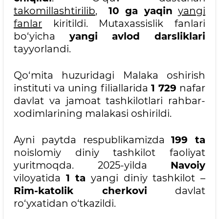
takomillashtirilib
,
10 ga yaqin
yangi
fanlar
kiritildi. Mutaxassislik fanlari
bo‘yicha
yangi avlod darsliklari
tayyorlandi.
Qo‘mita huzuridagi Malaka oshirish
instituti va uning filiallarida
1 729
nafar
davlat va jamoat tashkilotlari rahbar-
xodimlarining malakasi oshirildi.
Ayni paytda respublikamizda
199 ta
noislomiy diniy tashkilot faoliyat
yuritmoqda. 2025-yilda
Navoiy
viloyatida
1 ta
yangi diniy tashkilot –
Rim-katolik cherkovi
davlat
ro‘yxatidan o‘tkazildi.