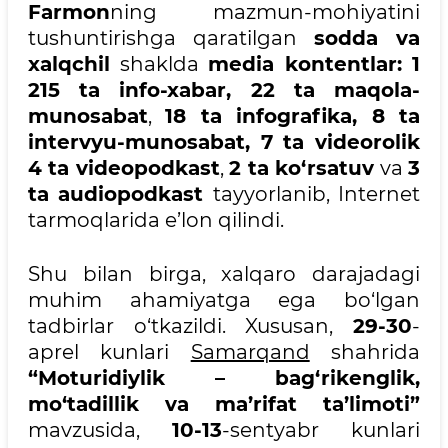
Farmon
ning mazmun-mohiyatini
tushuntirishga qaratilgan
sodda va
xalqchil
shaklda
media kontentlar:
1
215 ta
info-xabar, 22 ta maqola-
munosabat
,
18 ta infografika, 8 ta
intervyu-munosabat, 7 ta videorolik
4 ta videopodkast
,
2 ta ko‘rsatuv
va
3
ta audiopodkast
tayyorlanib, Internet
tarmoqlarida e’lon qilindi.
Shu bilan birga, xalqaro darajadagi
muhim ahamiyatga ega bo‘lgan
tadbirlar o‘tkazildi. Xususan,
29-30
-
aprel kunlari
Samarqand
shahrida
“Moturidiylik – bag‘rikenglik,
mo‘tadillik va ma’rifat ta’limoti”
mavzusida,
10-13
-sentyabr kunlari