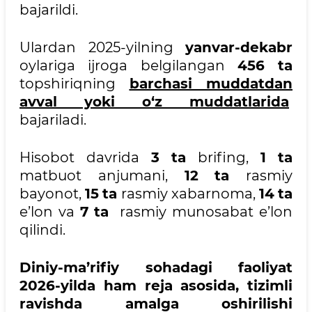
bajarildi.
Ulardan 2025-yilning
yanvar-dekabr
oylariga ijroga belgilangan
456 ta
topshiriqning
barchasi muddatdan
avval yoki o‘z muddatlarida
bajariladi.
Hisobot davrida
3
ta
brifing,
1
ta
matbuot anjumani,
12
ta
rasmiy
bayonot,
15
ta
rasmiy xabarnoma,
14
ta
e’lon va
7
ta
rasmiy munosabat e’lon
qilindi.
Diniy-ma’rifiy sohadagi faoliyat
2026-yilda ham reja asosida, tizimli
ravishda amalga oshirilishi