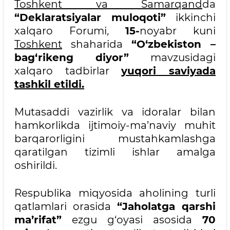
Toshkent va Samarqand
da
“Deklaratsiyalar muloqoti”
ikkinchi
xalqaro Forumi
,
15-
noyabr kuni
Toshkent
shaharida
“O‘zbekiston –
bag‘rikeng diyor”
mavzusidagi
xalqaro tadbirlar
yuqori saviyada
tashkil etildi.
Mutasaddi vazirlik va idoralar bilan
hamkorlikda ijtimoiy-ma’naviy muhit
barqarorligini mustahkamlashga
qaratilgan tizimli ishlar amalga
oshirildi.
Respublika miqyosida aholining turli
qatlamlari orasida
“Jaholatga qarshi
ma’rifat”
ezgu g‘oyasi asosida
70