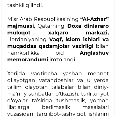
tashkil qilindi.
Misr Arab Respublikasining
“Al-Azhar”
majmuasi
, Qatarning
Doxa dinlararo
muloqot xalqaro markazi,
Iordaniyaning
Vaqf, islom ishlari va
muqaddas qadamjolar vazirligi
bilan
hamkorlikka oid
Anglashuv
memorandumi
imzolandi.
Xorijda vaqtincha yashab mehnat
qilayotgan vatandoshlar va u yerda
ta’lim olayotan talabalar bilan diniy-
ma’rifiy suhbatlar o‘tkazish, turli xil yot
g‘oyalar ta’siriga tushmaslik, yomon
illatlarga berilmaslik masalalari
yuzasidan targ‘ibot-tashviqot ishlarini