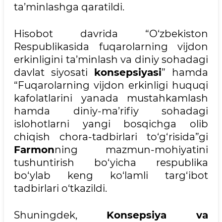
ta’minlashga qaratildi.
Hisobot davrida “O‘zbekiston
Respublikasida fuqarolarning vijdon
erkinligini ta’minlash va diniy sohadagi
davlat siyosati
konsepsiyasi
” hamda
“Fuqarolarning vijdon erkinligi huquqi
kafolatlarini yanada mustahkamlash
hamda diniy-ma’rifiy sohadagi
islohotlarni yangi bosqichga olib
chiqish chora-tadbirlari to‘g‘risida”gi
Farmon
ning mazmun-mohiyatini
tushuntirish bo‘yicha respublika
bo‘ylab keng ko‘lamli targ‘ibot
tadbirlari o‘tkazildi.
Shuningdek,
Konsepsiya va