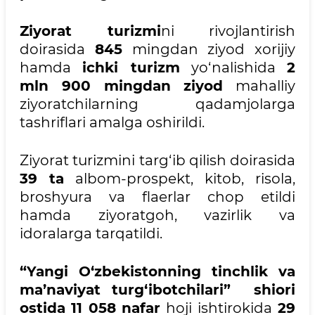
Ziyorat turizmi
ni rivojlantirish
doirasida
845
mingdan ziyod xorijiy
hamda
ichki turizm
yo‘nalishida
2
mln 900 mingdan ziyod
mahalliy
ziyoratchilarning qadamjolarga
tashriflari amalga oshirildi.
Ziyorat turizmini targ‘ib qilish doirasida
39 ta
albom-prospekt, kitob, risola,
broshyura va flaerlar chop etildi
hamda ziyoratgoh, vazirlik va
idoralarga tarqatildi.
“Yangi O‘zbekistonning tinchlik va
ma’naviyat turg‘ibotchilari”
shiori
ostida
11 058
nafar
hoji ishtirokida
29