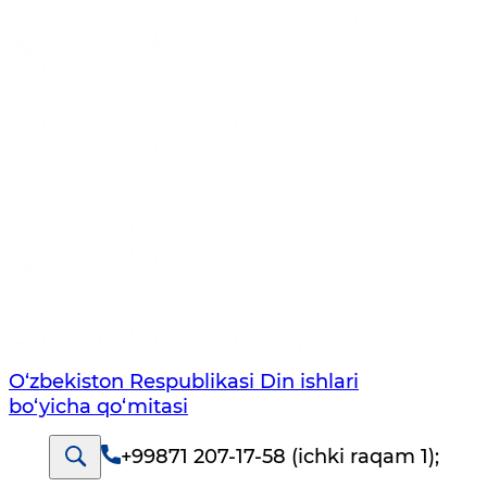
O‘zbekiston Respublikаsi Din ishlаri
bo‘yichа qo‘mitаsi
+99871 207-17-58 (ichki raqam 1)
;