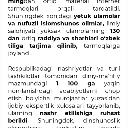
ming
dan ortiq material internet
tarmoqlari orqali tarqatildi.
Shuningdek, xorijdagi
yetuk ulamolar
va nufuzli islomshunos olimlar,
ilmiy
salohiyati yuksak ulamolarning
130
dan
ortiq
raddiya va sharhlari o‘zbek
tiliga tarjima qilinib,
tarmoqlarga
joylandi.
Respublikadagi nashriyotlar va turli
tashkilotlar tomonidan diniy-ma’rifiy
mazmundagi
1 100 ga
yaqin
nomlanishdagi adabiyotlarni chop
etish bo‘yicha murojaatlar yuzasidan
ijobiy ekspertlik xulosalari tayyorlanib,
ularning
nashr etilishiga ruhsat
berildi
. Shuningdek, dinshunoslik