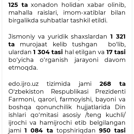
125 ta
xonadon holidan xabar olinib,
mahalla raislari, imom-xatiblar bilan
birgalikda suhbatlar tashkil etildi.
Jismoniy va yuridik shaxslardan
1 321
ta
murojaat kelib tushgan bo‘lib,
ulardan
1 304 tasi
hal etilgan va
17 tasi
bo‘yicha o‘rganish jarayoni davom
etmoqda.
edo.ijro.uz tizimida jami
268
ta
O‘zbekiston Respublikasi Prezidenti
Farmoni, qarori, farmoyishi, bayoni va
boshqa qonunchilik hujjatlarida Din
ishlari qo‘mitasi asosiy /teng kuchli/
ijrochi va hamijrochi etib belgilangan
jami
1 084
ta
topshiriqdan
950
tasi