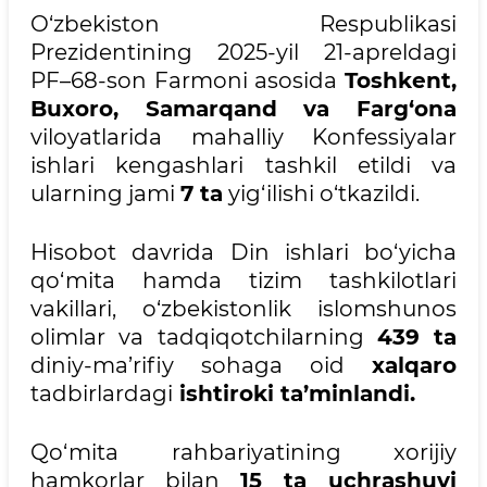
O‘zbekiston Respublikasi
Prezidentining 2025-yil 21-apreldagi
PF–68-son Farmoni asosida
Toshkent,
Buxoro, Samarqand va Farg‘ona
viloyatlarida mahalliy Konfessiyalar
ishlari kengashlari tashkil etildi va
ularning jami
7 ta
yig‘ilishi o‘tkazildi.
Hisobot davrida Din ishlari bo‘yicha
qo‘mita hamda tizim tashkilotlari
vakillari, o‘zbekistonlik islomshunos
olimlar va tadqiqotchilarning
439 ta
diniy-ma’rifiy sohaga oid
xalqaro
tadbirlardagi
ishtiroki ta’minlandi.
Qo‘mita rahbariyatining xorijiy
hamkorlar bilan
15 ta
uchrashuvi