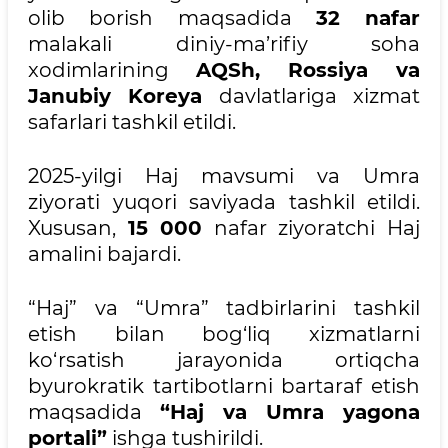
olib borish maqsadida
32 nafar
malakali diniy-ma’rifiy soha
xodimlarining
AQSh, Rossiya va
Janubiy Koreya
davlatlariga xizmat
safarlari tashkil etildi.
2025-yilgi Haj mavsumi va Umra
ziyorati yuqori saviyada tashkil etildi.
Xususan,
15 000
nafar ziyoratchi Haj
amalini bajardi.
“Haj” va “Umra” tadbirlarini tashkil
etish bilan bog‘liq xizmatlarni
ko‘rsatish jarayonida ortiqcha
byurokratik tartibotlarni bartaraf etish
maqsadida
“Haj va Umra yagona
portali”
ishga tushirildi.