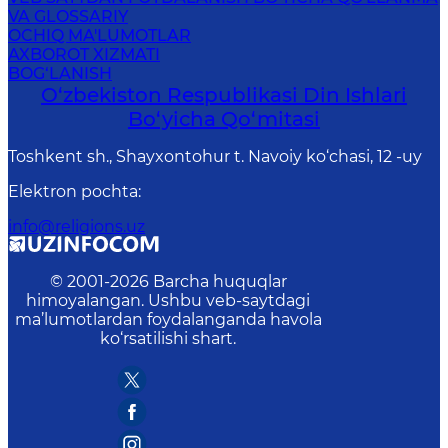
VA GLOSSARIY
OCHIQ MA'LUMOTLAR
AXBOROT XIZMATI
BOG‘LANISH
O‘zbekiston Respublikаsi Din Ishlаri
Bo‘yichа Qo‘mitаsi
Toshkent sh., Shayxontohur t. Navoiy ko‘chasi, 12 -uy
Elektron pochta
:
info@religions.uz
© 2001-
2026
Barcha huquqlar
himoyalangan. Ushbu veb-saytdagi
ma’lumotlardan foydalanganda havola
ko‘rsatilishi shart.