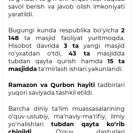
savol berish va javob olish imkoniyati
yaratildi.
Bugungi kunda respublika bo‘yicha
2
148
ta masjid faoliyat yuritmoqda.
Hisobot davrida
3 ta
yangi masjid
ro‘yxatdan o‘tdi,
43 ta
masjidda
tubdan qayta qurish hamda
15 ta
masjidda
ta’mirlash ishlari yakunlandi.
Ramazon va Qurbon hayiti
tadbirlari
yuqori saviyada tashkil etildi.
Barcha diniy ta’lim muassasalarining
o‘quv-uslubiy, ma’naviy-ma’rifiy, ilmiy
yo‘nalishlari
tubdan qayta ko‘rib
chiqildi
. O‘quv dasturlari