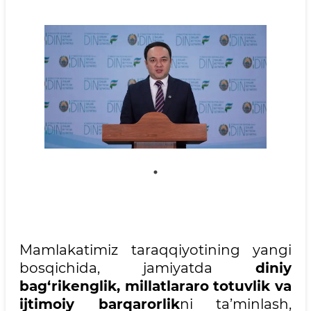
Mamlakatimiz taraqqiyotining yangi
bosqichida, jamiyatda
diniy
bag‘rikenglik, millatlararo totuvlik va
ijtimoiy barqarorlik
ni ta’minlash,