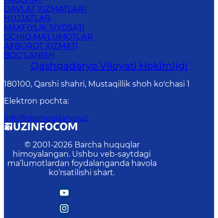
DAVLAT XIZMATLARI
HUJJATLAR
MAXFIYLIK SIYOSATI
OCHIQ MA'LUMOTLAR
AXBOROT XIZMATI
BOG‘LANISH
Qashqadaryo Viloyati Hоkimligi
180100, Qаrshi shаhri, Mustаqillik shoh ko'chasi 1
Elektron pochta
:
info@qashqadaryo.uz
© 2001-
2026
Barcha huquqlar
himoyalangan. Ushbu veb-saytdagi
ma’lumotlardan foydalanganda havola
ko‘rsatilishi shart.