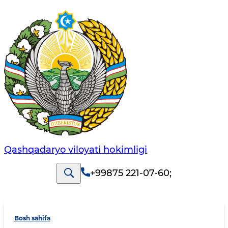
Qashqadaryo viloyati hоkimligi
+99875 221-07-60
;
Bosh sahifa