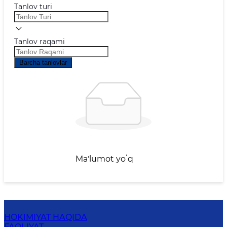
Tanlov turi
Tanlov raqami
Barcha tanlovlar
Maʼlumot yoʻq
HOKIMIYAT HAQIDA
FAOLIYAT