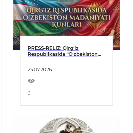
PRESS-RELIZ: Qirg‘iz
Respublikasida “O‘zbekiston
madaniyati kunlari” bo‘lib
o‘tadi
25.07.2026
3