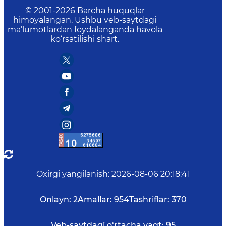
© 2001-
2026
Barcha huquqlar
himoyalangan. Ushbu veb-saytdagi
ma’lumotlardan foydalanganda havola
ko‘rsatilishi shart.
Oxirgi yangilanish
:
2026-08-06 20:18:41
Onlayn:
2
Amallar:
954
Tashriflar:
370
Veb-saytdagi o‘rtacha vaqt:
95