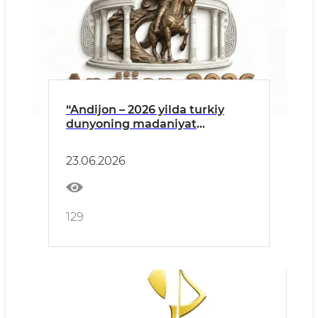
“Andijon – 2026 yilda turkiy
dunyoning madaniyat
poytaxti” tadbirlarining
ochilish marosimi PRESS-
23.06.2026
RELIZI
129