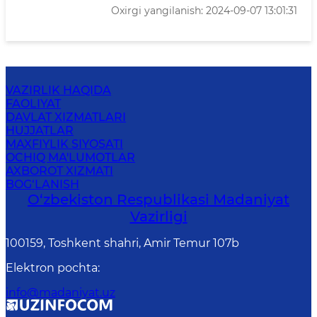
Oxirgi yangilanish: 2024-09-07 13:01:31
VAZIRLIK HAQIDA
FAOLIYAT
DAVLAT XIZMATLARI
HUJJATLAR
MAXFIYLIK SIYOSATI
OCHIQ MA'LUMOTLAR
AXBOROT XIZMATI
BOG‘LANISH
O‘zbekiston Respublikasi Madaniyat
Vazirligi
100159, Toshkent shahri, Amir Temur 107b
Elektron pochta
:
info@madaniyat.uz