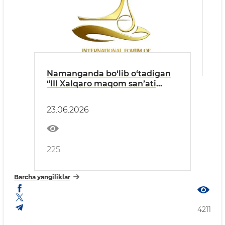
Namanganda bo‘lib o‘tadigan
“III Xalqaro maqom san’ati
anjumani” haqida PRESS-
RELIZ
23.06.2026
225
Barcha yangiliklar
4211