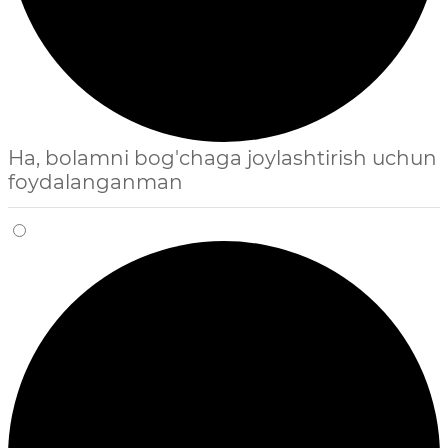
Ha, bolamni bog'chaga joylashtirish uchun
foydalanganman