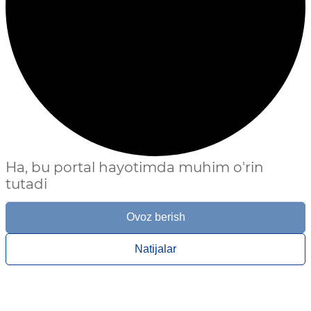
Ha, bu portal hayotimda muhim o'rin
tutadi
Ovoz berish
Natijalar