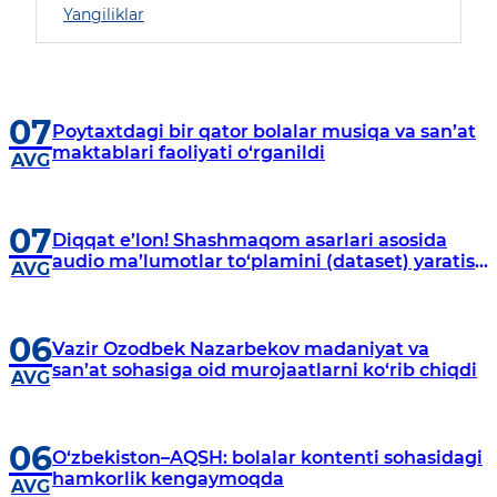
Yangiliklar
07
Poytaxtdagi bir qator bolalar musiqa va san’at
maktablari faoliyati o‘rganildi
AVG
07
Diqqat e’lon! Shashmaqom asarlari asosida
audio ma’lumotlar to‘plamini (dataset) yaratish
AVG
bo‘yicha tanlovda ishtirok eting!
06
Vazir Ozodbek Nazarbekov madaniyat va
san’at sohasiga oid murojaatlarni ko‘rib chiqdi
AVG
06
O‘zbekiston–AQSH: bolalar kontenti sohasidagi
hamkorlik kengaymoqda
AVG