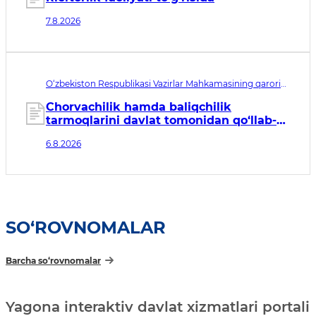
7.8.2026
O‘zbekiston Respublikasi Vazirlar Mahkamasining qarori
№435. Qabul qilingan sana 06.08.2026. Kuchga kirish
sanasi 07.08.2026
Chorvachilik hamda baliqchilik
tarmoqlarini davlat tomonidan qo‘llab-
quvvatlashning qo‘shimcha chora-
6.8.2026
tadbirlari to‘g‘risida
SO‘ROVNOMALAR
Barcha so‘rovnomalar
Yagona interaktiv davlat xizmatlari portali