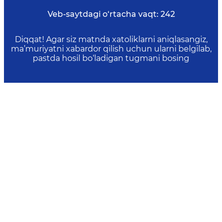
Veb-saytdagi o‘rtacha vaqt:
242
Diqqat! Agar siz matnda xatoliklarni aniqlasangiz,
ma’muriyatni xabardor qilish uchun ularni belgilab,
pastda hosil bo‘ladigan tugmani bosing