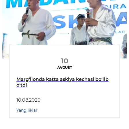
10
AVGUST
Marg‘ilonda katta askiya kechasi bo‘lib
o‘tdi
10.08.2026
Yangiliklar