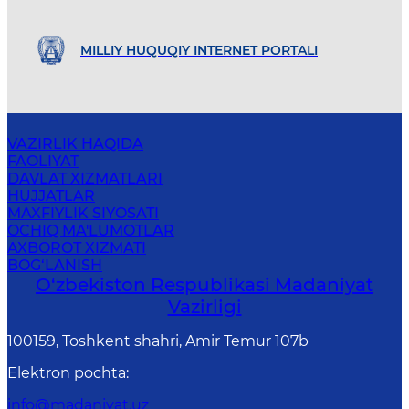
MILLIY HUQUQIY INTERNET PORTALI
VAZIRLIK HAQIDA
FAOLIYAT
DAVLAT XIZMATLARI
HUJJATLAR
MAXFIYLIK SIYOSATI
OCHIQ MA'LUMOTLAR
AXBOROT XIZMATI
BOG‘LANISH
O‘zbekiston Respublikasi Madaniyat
Vazirligi
100159, Toshkent shahri, Amir Temur 107b
Elektron pochta
:
info@madaniyat.uz