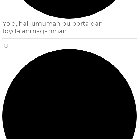
Yo'q, hali umuman bu portaldan
foydalanmaganman