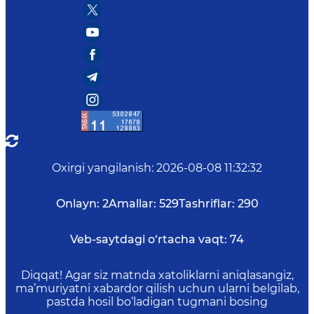
Oxirgi yangilanish
:
2026-08-08 11:32:32
Onlayn:
2
Amallar:
529
Tashriflar:
290
Veb-saytdagi o‘rtacha vaqt:
74
Diqqat! Agar siz matnda xatoliklarni aniqlasangiz,
ma’muriyatni xabardor qilish uchun ularni belgilab,
pastda hosil bo‘ladigan tugmani bosing