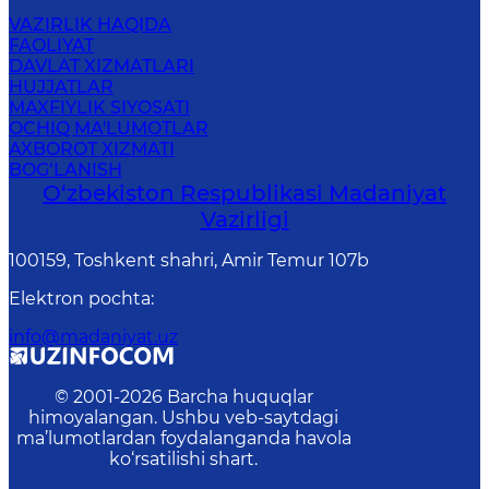
VAZIRLIK HAQIDA
FAOLIYAT
DAVLAT XIZMATLARI
HUJJATLAR
MAXFIYLIK SIYOSATI
OCHIQ MA'LUMOTLAR
AXBOROT XIZMATI
BOG‘LANISH
O‘zbekiston Respublikasi Madaniyat
Vazirligi
100159, Toshkent shahri, Amir Temur 107b
Elektron pochta
:
info@madaniyat.uz
© 2001-
2026
Barcha huquqlar
himoyalangan. Ushbu veb-saytdagi
ma’lumotlardan foydalanganda havola
ko‘rsatilishi shart.