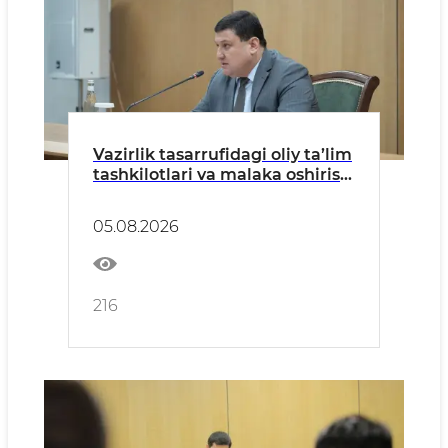
Vazirlik tasarrufidagi oliy ta’lim
tashkilotlari va malaka oshirish
markazlari rahbarlari
ishtirokida yig‘ilish o‘tkazildi
05.08.2026
216