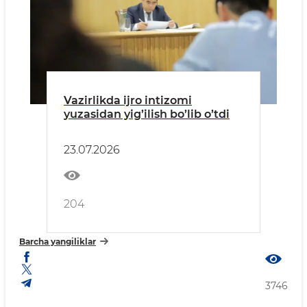
Vazirlikda ijro intizomi
yuzasidan yig’ilish bo’lib o’tdi
23.07.2026
204
Barcha yangiliklar
3746