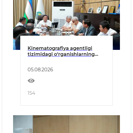
Kinematografiya agentligi
tizimidagi o‘rganishlarning
dastlabki xulosalari ko‘rib
chiqildi
05.08.2026
154