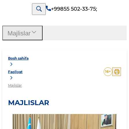
+99855 502-33-75
;
Majlislar
Bosh sahifa
16
+
Faoliyat
Majlislar
MAJLISLAR