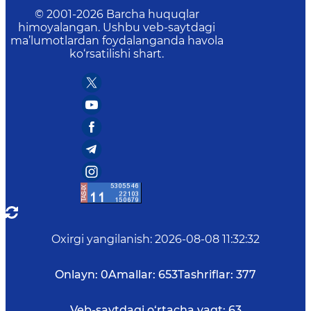
© 2001-
2026
Barcha huquqlar
himoyalangan. Ushbu veb-saytdagi
ma’lumotlardan foydalanganda havola
ko‘rsatilishi shart.
Oxirgi yangilanish
:
2026-08-08 11:32:32
Onlayn:
0
Amallar:
653
Tashriflar:
377
Veb-saytdagi o‘rtacha vaqt:
63