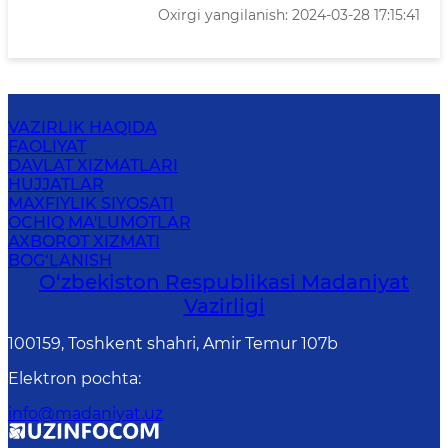
Oxirgi yangilanish: 2024-03-28 17:15:41
VAZIRLIK HAQIDA
FAOLIYAT
DAVLAT XIZMATLARI
HUJJATLAR
MAXFIYLIK SIYOSATI
OCHIQ MA'LUMOTLAR
AXBOROT XIZMATI
BOG‘LANISH
O‘zbekiston Respublikasi Madaniyat
Vazirligi
100159, Toshkent shahri, Amir Temur 107b
Elektron pochta
:
info@madaniyat.uz