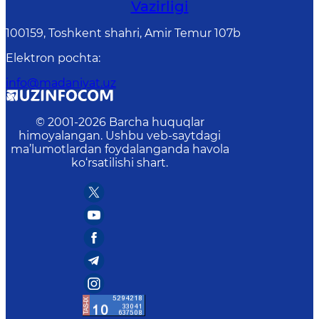
Vazirligi
100159, Toshkent shahri, Amir Temur 107b
Elektron pochta
:
info@madaniyat.uz
© 2001-
2026
Barcha huquqlar
himoyalangan. Ushbu veb-saytdagi
ma’lumotlardan foydalanganda havola
ko‘rsatilishi shart.