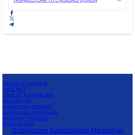
TASHKILOTLARI TO‘G‘RISIDAGI QONUN
VAZIRLIK HAQIDA
FAOLIYAT
DAVLAT XIZMATLARI
HUJJATLAR
MAXFIYLIK SIYOSATI
OCHIQ MA'LUMOTLAR
AXBOROT XIZMATI
BOG‘LANISH
O‘zbekiston Respublikasi Madaniyat