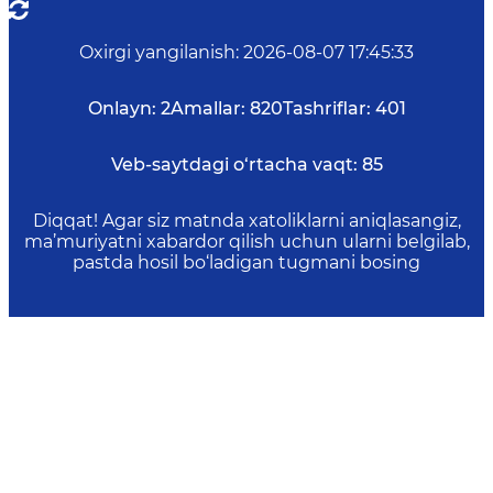
Oxirgi yangilanish
:
2026-08-07 17:45:33
Onlayn:
2
Amallar:
820
Tashriflar:
401
Veb-saytdagi o‘rtacha vaqt:
85
Diqqat! Agar siz matnda xatoliklarni aniqlasangiz,
ma’muriyatni xabardor qilish uchun ularni belgilab,
pastda hosil bo‘ladigan tugmani bosing