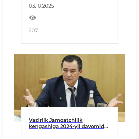
03.10.2025
207
Vazirlik Jamoatchilik
kengashiga 2024-yil davomida
qilingan ishlar hamda 2025-
yildagi istiqbolli rejalar