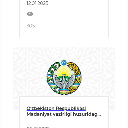
12.01.2025
yuzasidan hisobot berildi
305
O‘zbekiston Respublikasi
Madaniyat vazirligi huzuridagi
Jamoatchilik kengashining
2025-yil uchun mo‘ljallangan