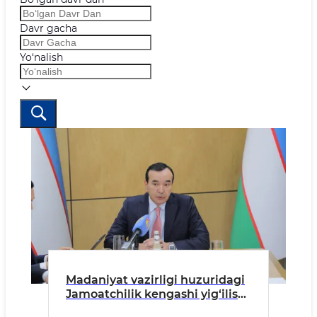
Davr gacha
Yo‘nalish
Madaniyat vazirligi huzuridagi
Jamoatchilik kengashi yig‘ilishi
bo‘lib o‘tdi