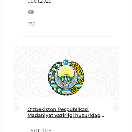
05.01.2025
ISH REJASI
238
O‘zbekiston Respublikasi
Madaniyat vazirligi huzuridagi
Jamoatchilik kengashining
TARKIBI
05.01.2025