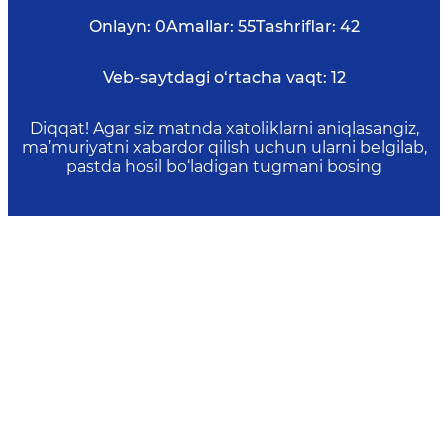
Onlayn:
0
Amallar:
55
Tashriflar:
42
Veb-saytdagi o‘rtacha vaqt:
12
Diqqat! Agar siz matnda xatoliklarni aniqlasangiz,
ma’muriyatni xabardor qilish uchun ularni belgilab,
pastda hosil bo‘ladigan tugmani bosing