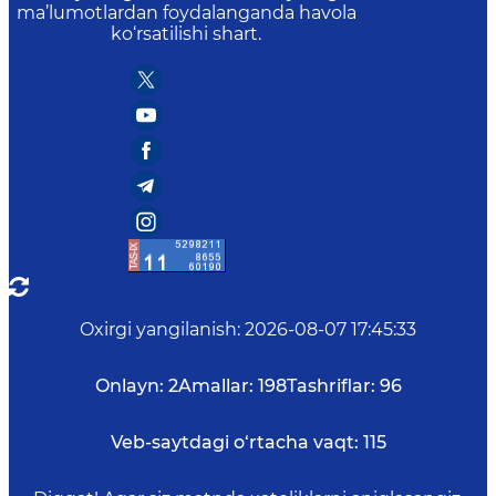
ma’lumotlardan foydalanganda havola
ko‘rsatilishi shart.
Oxirgi yangilanish
:
2026-08-07 17:45:33
Onlayn:
2
Amallar:
198
Tashriflar:
96
Veb-saytdagi o‘rtacha vaqt:
115