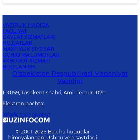
VAZIRLIK HAQIDA
FAOLIYAT
DAVLAT XIZMATLARI
HUJJATLAR
MAXFIYLIK SIYOSATI
OCHIQ MA'LUMOTLAR
AXBOROT XIZMATI
BOG‘LANISH
O‘zbekiston Respublikasi Madaniyat
Vazirligi
100159, Toshkent shahri, Amir Temur 107b
Elektron pochta
:
info@madaniyat.uz
© 2001-
2026
Barcha huquqlar
himoyalangan. Ushbu veb-saytdagi