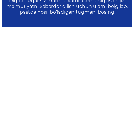
Diqqat! Agar siz matnda xatoliklarni aniqlasangiz,
ma’muriyatni xabardor qilish uchun ularni belgilab,
pastda hosil bo‘ladigan tugmani bosing