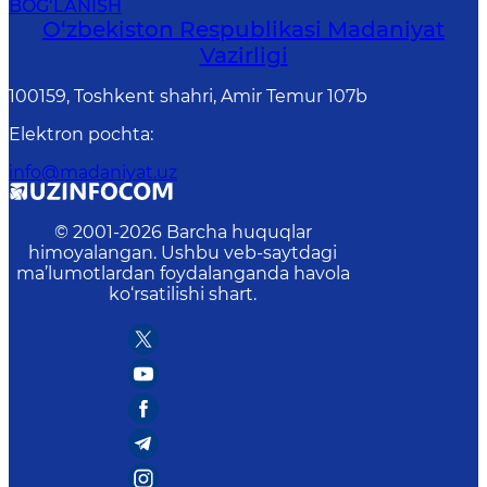
BOG‘LANISH
O‘zbekiston Respublikasi Madaniyat
Vazirligi
100159, Toshkent shahri, Amir Temur 107b
Elektron pochta
:
info@madaniyat.uz
© 2001-
2026
Barcha huquqlar
himoyalangan. Ushbu veb-saytdagi
ma’lumotlardan foydalanganda havola
ko‘rsatilishi shart.