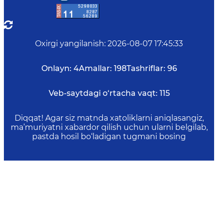
Oxirgi yangilanish
:
2026-08-07 17:45:33
Onlayn:
4
Amallar:
198
Tashriflar:
96
Veb-saytdagi o‘rtacha vaqt:
115
Diqqat! Agar siz matnda xatoliklarni aniqlasangiz,
ma’muriyatni xabardor qilish uchun ularni belgilab,
pastda hosil bo‘ladigan tugmani bosing