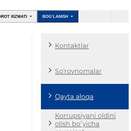
ROT XIZMATI
BOG‘LANISH
Kontaktlar
So'rovnomalar
Qayta aloqa
Korrupsiyani oldini
olish boʻyicha