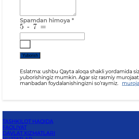
Spamdan himoya
*
Yuborish
Eslatma: ushbu Qayta aloqa shakli yordamida siz 
yuborishingiz mumkin. Agar siz rasmiy murojaat,
manbadan foydalanishingizni so‘raymiz.
muroja
TASHKILOT HAQIDA
FAOLIYAT
DAVLAT XIZMATLARI