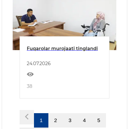
Fuqarolar murojaati tinglandi
24.07.2026
38
1
2
3
4
5