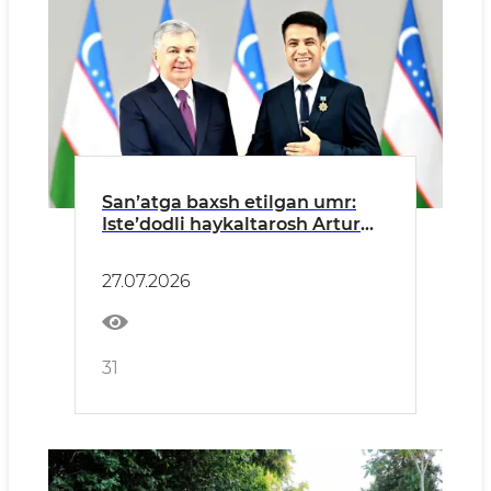
Sanʼatga baxsh etilgan umr:
Isteʼdodli haykaltarosh Artur
Rajabov
27.07.2026
31