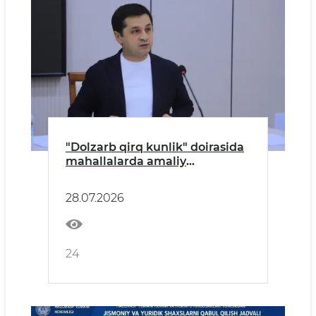
"Dolzarb qirq kunlik" doirasida
mahallalarda amaliy
uchrashuvlar o‘tkazildi.
28.07.2026
24