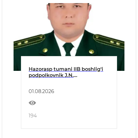
Hazorasp tumani IIB boshlig‘i
podpolkovnik J.N.
Madaminovning kiberxavfsizlik
bo‘yicha Hazorasp tumani
01.08.2026
aholisiga MUROJAATI
194