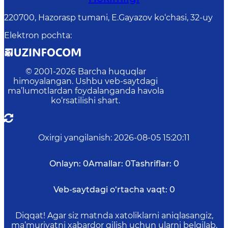
220700, Hazorasp tumani, E.Gayazov ko‘chasi, 32-uy
Elektron pochta
:
© 2001-
2026
Barcha huquqlar
himoyalangan. Ushbu veb-saytdagi
ma’lumotlardan foydalanganda havola
ko‘rsatilishi shart.
Oxirgi yangilanish
:
2026-08-05 15:20:11
Onlayn:
0
Amallar:
0
Tashriflar:
0
Veb-saytdagi o‘rtacha vaqt:
0
Diqqat! Agar siz matnda xatoliklarni aniqlasangiz,
ma’muriyatni xabardor qilish uchun ularni belgilab,