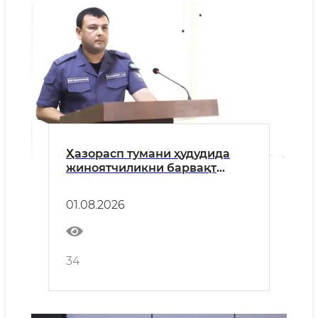
Ҳазорасп тумани ҳудудида
жиноятчиликни барвақт
олдини олиш ва унга қарши
курашиш бўйича туман ИИБ
01.08.2026
бошлиғи Ж.Н.Мадаминовнинг
аҳолига ​М У Р О Ж А А Т И
34