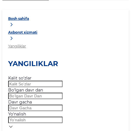
Bosh sahifa
Axborot xizmati
Yangiliklar
YANGILIKLAR
Kalit so‘zlar
Bo‘lgan davr dan
Davr gacha
Yo‘nalish