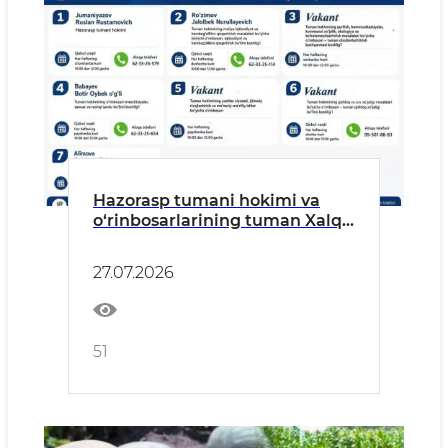
Hazorasp tumani hokimi va
o‘rinbosarlarining tuman Xalq
qabulxonasida jismoniy va
yuridik shaxslarni qabul qilish
27.07.2026
jadvali
51