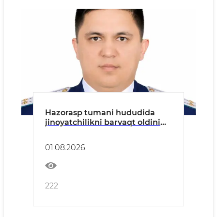
Hazorasp tumani hududida
jinoyatchilikni barvaqt oldini
olish va unga qarshi kurashish
bo‘yicha tuman prokurori U.O.
01.08.2026
Abdullayevning aholiга
MUROJAATI
222