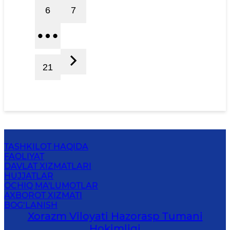
6
7
21
TASHKILOT HAQIDA
FAOLIYAT
DAVLAT XIZMATLARI
HUJJATLAR
OCHIQ MA'LUMOTLAR
AXBOROT XIZMATI
BOG‘LANISH
Xorazm Viloyati Hazorasp Tumani
Hokimligi