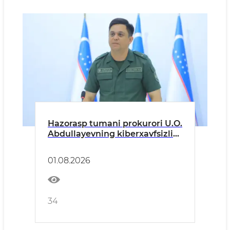
Hazorasp tumani prokurori U.O.
Abdullayevning kiberxavfsizlik
bo‘yicha Hazorasp tumani
aholisiga MUROJAATI
01.08.2026
34