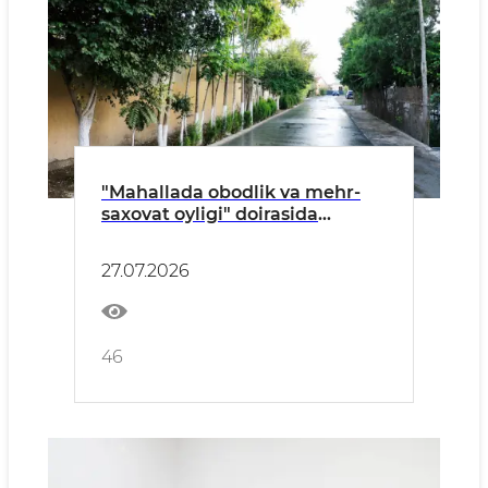
"Mahallada obodlik va mehr-
saxovat oyligi" doirasida
Hazorasp tumanida umumxalq
hashari tashkil etildi.
27.07.2026
46