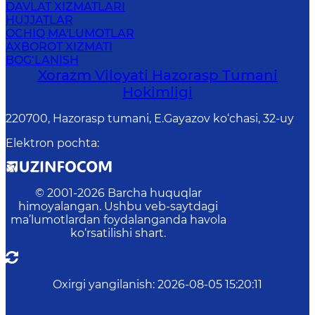
DAVLAT XIZMATLARI
HUJJATLAR
OCHIQ MA'LUMOTLAR
AXBOROT XIZMATI
BOG‘LANISH
Xorazm Viloyati Hazorasp Tumani
Hokimligi
220700, Hazorasp tumani, E.Gayazov ko‘chasi, 32-uy
Elektron pochta
:
© 2001-
2026
Barcha huquqlar
himoyalangan. Ushbu veb-saytdagi
ma’lumotlardan foydalanganda havola
ko‘rsatilishi shart.
Oxirgi yangilanish
:
2026-08-05 15:20:11