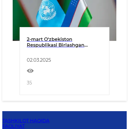
2-mart O‘zbekiston
Respublikasi Birlashgan
Millatlar Tashkiloti a’zoligiga
qabul qilingan kun
02.03.2025
35
TASHKILOT HAQIDA
FAOLIYAT