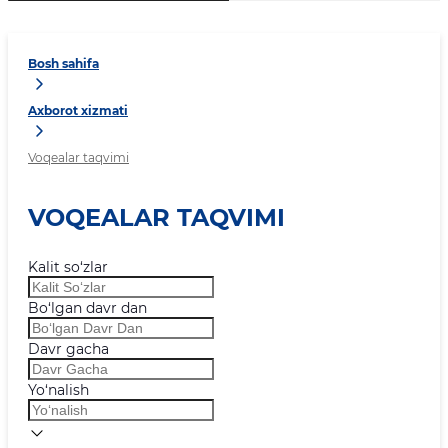
Bosh sahifa
Axborot xizmati
Voqealar taqvimi
VOQEALAR TAQVIMI
Kalit so‘zlar
Bo‘lgan davr dan
Davr gacha
Yo‘nalish