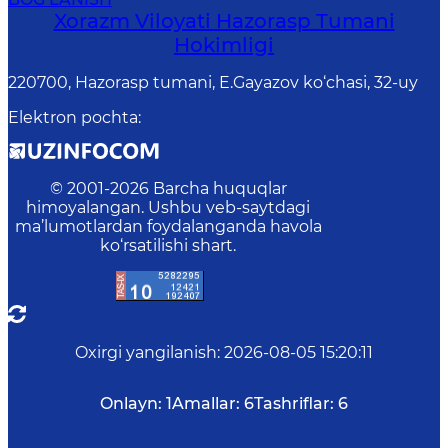
Xorazm Viloyati Hazorasp Tumani
Hokimligi
220700, Hazorasp tumani, E.Gayazov ko‘chasi, 32-uy
Elektron pochta
:
© 2001-
2026
Barcha huquqlar
himoyalangan. Ushbu veb-saytdagi
ma’lumotlardan foydalanganda havola
ko‘rsatilishi shart.
Oxirgi yangilanish
:
2026-08-05 15:20:11
Onlayn:
1
Amallar:
6
Tashriflar:
6