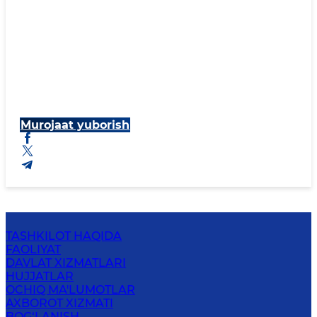
Murojaat yuborish
TASHKILOT HAQIDA
FAOLIYAT
DAVLAT XIZMATLARI
HUJJATLAR
OCHIQ MA'LUMOTLAR
AXBOROT XIZMATI
BOG‘LANISH