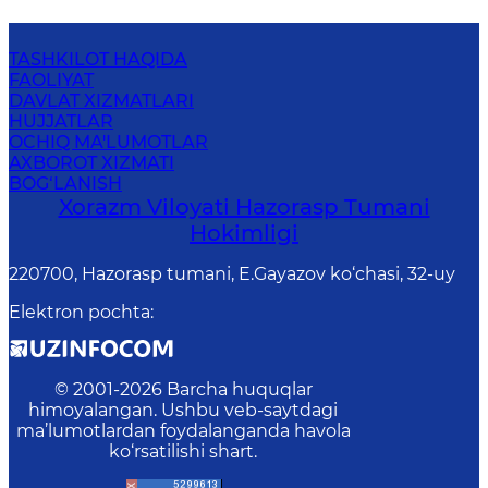
TASHKILOT HAQIDA
FAOLIYAT
DAVLAT XIZMATLARI
HUJJATLAR
OCHIQ MA'LUMOTLAR
AXBOROT XIZMATI
BOG‘LANISH
Xorazm Viloyati Hazorasp Tumani
Hokimligi
220700, Hazorasp tumani, E.Gayazov ko‘chasi, 32-uy
Elektron pochta
:
© 2001-
2026
Barcha huquqlar
himoyalangan. Ushbu veb-saytdagi
ma’lumotlardan foydalanganda havola
ko‘rsatilishi shart.