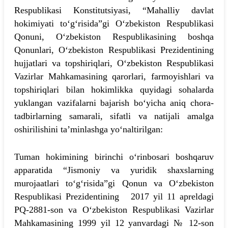
Respublikasi Konstitutsiyasi, “Mahalliy davlat
hokimiyati to‘g‘risida”gi O‘zbekiston Respublikasi
Qonuni, O‘zbekiston Respublikasining boshqa
Qonunlari, O‘zbekiston Respublikasi Prezidentining
hujjatlari va topshiriqlari, O‘zbekiston Respublikasi
Vazirlar Mahkamasining qarorlari, farmoyishlari va
topshiriqlari bilan hokimlikka quyidagi sohalarda
yuklangan vazifalarni bajarish bo‘yicha aniq chora-
tadbirlarning samarali, sifatli va natijali amalga
oshirilishini ta’minlashga yo‘naltirilgan:
Tuman hokimining birinchi o‘rinbosari boshqaruv
apparatida “Jismoniy va yuridik shaxslarning
murojaatlari to‘g‘risida”gi Qonun va O‘zbekiston
Respublikasi Prezidentining 2017 yil 11 apreldagi
PQ-2881-son va O‘zbekiston Respublikasi Vazirlar
Mahkamasining 1999 yil 12 yanvardagi № 12-son