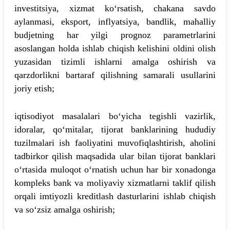
investitsiya, xizmat ko‘rsatish, chakana savdo
aylanmasi, eksport, inflyatsiya, bandlik, mahalliy
budjetning har yilgi prognoz parametrlarini
asoslangan holda ishlab chiqish kelishini oldini olish
yuzasidan tizimli ishlarni amalga oshirish va
qarzdorlikni bartaraf qilishning samarali usullarini
joriy etish;
iqtisodiyot masalalari bo‘yicha tegishli vazirlik,
idoralar, qo‘mitalar, tijorat banklarining hududiy
tuzilmalari ish faoliyatini muvofiqlashtirish, aholini
tadbirkor qilish maqsadida ular bilan tijorat banklari
o‘rtasida muloqot o‘rnatish uchun har bir xonadonga
kompleks bank va moliyaviy xizmatlarni taklif qilish
orqali imtiyozli kreditlash dasturlarini ishlab chiqish
va so‘zsiz amalga oshirish;