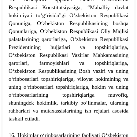
Respublikasi Konstitutsiyasiga, “Mahalliy davlat
hokimiyati to‘g‘risida”gi O‘zbekiston Respublikasi
Qonuniga, O‘zbekiston Respublikasining boshqa
Qonunlariga, O‘zbekiston Respublikasi Oliy Majlisi
palatalarining qarorlariga, O‘zbekiston Respublikasi
Prezidentining hujjatlari va topshiriqlariga,
O‘zbekiston Respublikasi Vazirlar Mahkamasining
qarorlari, farmoyishlari va topshiriqlariga,
O‘zbekiston Respublikasining Bosh vaziri va uning
o‘rinbosarlari topshiriqlariga, viloyat hokimining va
uning o‘rinbosarlari topshiriqlariga, hokim va uning
o‘rinbosarlarining topshiriqlariga muvofiq,
shuningdek hokimlik, tarkibiy bo‘linmalar, ularning
rahbarlari va mutaxassislarining ish rejalari asosida
tashkil etiladi.
16. Hokimlar o‘rinbosarlarining faoliyati O‘zbekiston