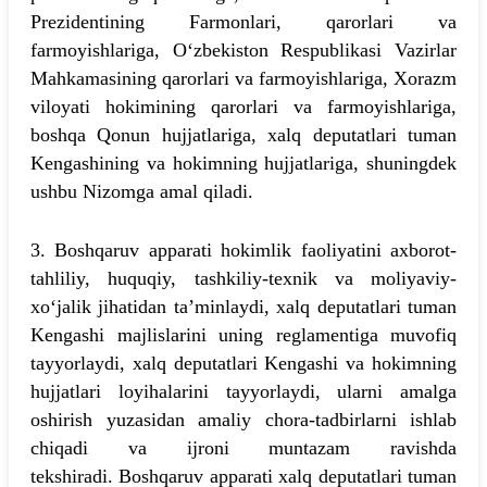
Prezidentining Farmonlari, qarorlari va
farmoyishlariga, O‘zbekiston Respublikasi Vazirlar
Mahkamasining qarorlari va farmoyishlariga, Xorazm
viloyati hokimining qarorlari va farmoyishlariga,
boshqa Qonun hujjatlariga, xalq deputatlari tuman
Kengashining va hokimning hujjatlariga, shuningdek
ushbu Nizomga amal qiladi.
3. Boshqaruv apparati hokimlik faoliyatini axborot-
tahliliy, huquqiy, tashkiliy-texnik va moliyaviy-
xo‘jalik jihatidan ta’minlaydi, xalq deputatlari tuman
Kengashi majlislarini uning reglamentiga muvofiq
tayyorlaydi, xalq deputatlari Kengashi va hokimning
hujjatlari loyihalarini tayyorlaydi, ularni amalga
oshirish yuzasidan amaliy chora-tadbirlarni ishlab
chiqadi va ijroni muntazam ravishda
tekshiradi. Boshqaruv apparati xalq deputatlari tuman