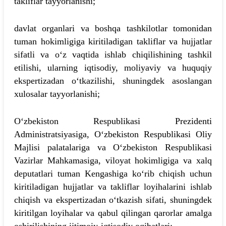
takliflar tayyorlanishi;
davlat organlari va boshqa tashkilotlar tomonidan
tuman hokimligiga kiritiladigan takliflar va hujjatlar
sifatli va o‘z vaqtida ishlab chiqilishining tashkil
etilishi, ularning iqtisodiy, moliyaviy va huquqiy
ekspertizadan o‘tkazilishi, shuningdek asoslangan
xulosalar tayyorlanishi;
O‘zbekiston Respublikasi Prezidenti
Administratsiyasiga, O‘zbekiston Respublikasi Oliy
Majlisi palatalariga va O‘zbekiston Respublikasi
Vazirlar Mahkamasiga, viloyat hokimligiga va xalq
deputatlari tuman Kengashiga ko‘rib chiqish uchun
kiritiladigan hujjatlar va takliflar loyihalarini ishlab
chiqish va ekspertizadan o‘tkazish sifati, shuningdek
kiritilgan loyihalar va qabul qilingan qarorlar amalga