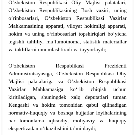
O‘zbekiston Respublikasi Oliy Majlisi palatalari,
O‘zbekiston Respublikasining Bosh vaziri, uning
o‘rinbosarlari, O‘zbekiston Respublikasi Vazirlar
Mahkamasining apparati, viloyat hokimligi apparati,
hokim va uning o‘rinbosarlari topshiriqlari bo‘yicha
tegishli tahliliy, ma’lumotnoma, statistik materiallar
va takliflarni umumlashtiradi va tayyorlaydi;
O‘zbekiston Respublikasi Prezidenti
Administratsiyasiga, O‘zbekiston Respublikasi Oliy
Majlisi palatalariga va O‘zbekiston Respublikasi
Vazirlar Mahkamasiga ko‘rib chiqish uchun
kiritiladigan, shuningdek xalq deputatlari tuman
Kengashi va hokim tomonidan qabul qilinadigan
normativ-huquqiy va boshqa hujjatlar loyihalarining
har tomonlama iqtisodiy, moliyaviy va huquqiy
ekspertizadan o‘tkazilishini ta’minlaydi;