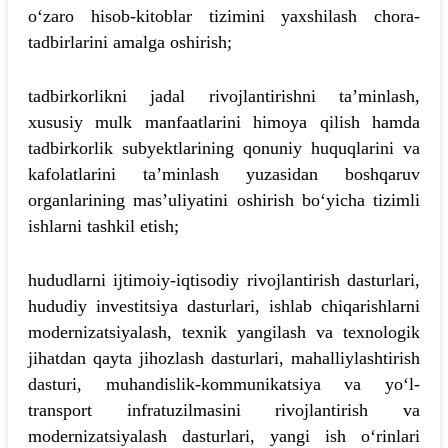
o‘zaro hisob-kitoblar tizimini yaxshilash chora-
tadbirlarini amalga oshirish;
tadbirkorlikni jadal rivojlantirishni ta’minlash,
xususiy mulk manfaatlarini himoya qilish hamda
tadbirkorlik subyektlarining qonuniy huquqlarini va
kafolatlarini ta’minlash yuzasidan boshqaruv
organlarining mas’uliyatini oshirish bo‘yicha tizimli
ishlarni tashkil etish;
hududlarni ijtimoiy-iqtisodiy rivojlantirish dasturlari,
hududiy investitsiya dasturlari, ishlab chiqarishlarni
modernizatsiyalash, texnik yangilash va texnologik
jihatdan qayta jihozlash dasturlari, mahalliylashtirish
dasturi, muhandislik-kommunikatsiya va yo‘l-
transport infratuzilmasini rivojlantirish va
modernizatsiyalash dasturlari, yangi ish o‘rinlari