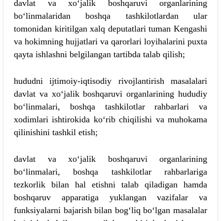
davlat va xo‘jalik boshqaruvi organlarining
bo‘linmalaridan boshqa tashkilotlardan ular
tomonidan kiritilgan xalq deputatlari tuman Kengashi
va hokimning hujjatlari va qarorlari loyihalarini puxta
qayta ishlashni belgilangan tartibda talab qilish;
hududni ijtimoiy-iqtisodiy rivojlantirish masalalari
davlat va xo‘jalik boshqaruvi organlarining hududiy
bo‘linmalari, boshqa tashkilotlar rahbarlari va
xodimlari ishtirokida ko‘rib chiqilishi va muhokama
qilinishini tashkil etish;
davlat va xo‘jalik boshqaruvi organlarining
bo‘linmalari, boshqa tashkilotlar rahbarlariga
tezkorlik bilan hal etishni talab qiladigan hamda
boshqaruv apparatiga yuklangan vazifalar va
funksiyalarni bajarish bilan bog‘liq bo‘lgan masalalar