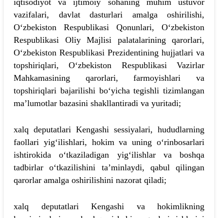
iqtisodiyot va ijtimoiy sohaning muhim ustuvor
vazifalari, davlat dasturlari amalga oshirilishi,
O‘zbekiston Respublikasi Qonunlari, O‘zbekiston
Respublikasi Oliy Majlisi palatalarining qarorlari,
O‘zbekiston Respublikasi Prezidentining hujjatlari va
topshiriqlari, O‘zbekiston Respublikasi Vazirlar
Mahkamasining qarorlari, farmoyishlari va
topshiriqlari bajarilishi bo‘yicha tegishli tizimlangan
ma’lumotlar bazasini shakllantiradi va yuritadi;
xalq deputatlari Kengashi sessiyalari, hududlarning
faollari yig‘ilishlari, hokim va uning o‘rinbosarlari
ishtirokida o‘tkaziladigan yig‘ilishlar va boshqa
tadbirlar o‘tkazilishini ta’minlaydi, qabul qilingan
qarorlar amalga oshirilishini nazorat qiladi;
xalq deputatlari Kengashi va hokimlikning