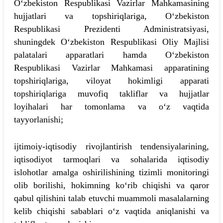
O‘zbekiston Respublikasi Vazirlar Mahkamasining
hujjatlari va topshiriqlariga, O‘zbekiston
Respublikasi Prezidenti Administratsiyasi,
shuningdek O‘zbekiston Respublikasi Oliy Majlisi
palatalari apparatlari hamda O‘zbekiston
Respublikasi Vazirlar Mahkamasi apparatining
topshiriqlariga, viloyat hokimligi apparati
topshiriqlariga muvofiq takliflar va hujjatlar
loyihalari har tomonlama va o‘z vaqtida
tayyorlanishi;
ijtimoiy-iqtisodiy rivojlantirish tendensiyalarining,
iqtisodiyot tarmoqlari va sohalarida iqtisodiy
islohotlar amalga oshirilishining tizimli monitoringi
olib borilishi, hokimning ko‘rib chiqishi va qaror
qabul qilishini talab etuvchi muammoli masalalarning
kelib chiqishi sabablari o‘z vaqtida aniqlanishi va