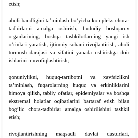
etish;
aholi bandligini ta’minlash bo‘yicha kompleks chora-
tadbirlarni amalga oshirish, hududiy boshqaruv
organlarining, boshqa tashkilotlarning yangi ish
o‘rinlari yaratish, ijtimoiy sohani rivojlantirish, aholi
turmush darajasi va sifatini yanada oshirishga doir
ishlarini muvofiqlashtirish;
qonuniylikni, huquq-tartibotni va xavfsizlikni
ta’minlash, fuqarolarning huquq va erkinliklarini
himoya qilish, tabiiy ofatlar, epidemiyalar va boshqa
ekstremal holatlar oqibatlarini bartaraf etish bilan
bog‘liq chora-tadbirlar amalga oshirilishini tashkil
etish;
rivojlantirishning maqsadli davlat dasturlari,