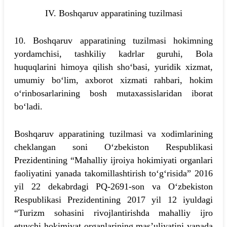
IV. Boshqaruv apparatining tuzilmasi
10. Boshqaruv apparatining tuzilmasi hokimning
yordamchisi, tashkiliy kadrlar guruhi, Bola
huquqlarini himoya qilish sho‘basi, yuridik xizmat,
umumiy bo‘lim, axborot xizmati rahbari, hokim
o‘rinbosarlarining bosh mutaxassislaridan iborat
bo‘ladi.
Boshqaruv apparatining tuzilmasi va xodimlarining
cheklangan soni O‘zbekiston Respublikasi
Prezidentining “Mahalliy ijroiya hokimiyati organlari
faoliyatini yanada takomillashtirish to‘g‘risida” 2016
yil 22 dekabrdagi PQ-2691-son va O‘zbekiston
Respublikasi Prezidentining 2017 yil 12 iyuldagi
“Turizm sohasini rivojlantirishda mahalliy ijro
etuvchi hokimiyat organlarining mas’uliyatini yanada