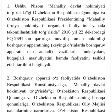
1. Ushbu Nizom “Mahalliy davlat hokimiyati
to‘g‘risida”gi O‘zbekiston Respublikasi Qonuniga va
O‘zbekiston Respublikasi Prezidentining “Mahalliy
ijroiya hokimiyati organlari faoliyatini yanada
takomillashtirish to‘g‘risida” 2016 yil 22 dekabrdagi
PQ-2691-son qaroriga muvofiq tuman hokimligi
boshqaruv apparatining (keyingi o‘rinlarda boshqaruv
apparati deb ataladi) vazifalari, funksiyalari,
huquqlari, mas’uliyatini hamda faoliyatini tashkil
etish tartibini belgilaydi.
2. Boshqaruv apparati o‘z faoliyatida O‘zbekiston
Respublikasi Konstitutsiyasiga, “Mahalliy davlat
hokimiyati to‘g‘risida”gi O‘zbekiston Respublikasi
Qonuniga va O‘zbekiston Respublikasining boshqa
qonunlariga, O‘zbekiston Respublikasi Oliy Majlisi
palatalarining qarorlariga, O‘zbekiston Respublikasi