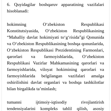
6. Quyidagilar boshqaruv apparatining vazifalari
hisoblanadi:
hokimning O‘zbekiston Respublikasi
Konstitutsiyasida, O‘zbekiston Respublikasining
“Mahalliy davlat hokimiyati to‘g‘risida”gi Qonunida
va O‘zbekiston Respublikasining boshqa qonunlarida,
O‘zbekiston Respublikasi Prezidentining Farmonlari,
qarorlari va farmoyishlarida, O‘zbekiston
Respublikasi Vazirlar Mahkamasining qarorlari va
farmoyishlarida, viloyat hokimining qarorlari va
farmoyishlarida belgilangan vazifalari amalga
oshirilishini davlat organlari va boshqa tashkilotlar
bilan birgalikda ta’minlash;
tumanni ijtimoiy-iqtisodiy rivojlantirish
tendensiyalarini kompleks tahlil qilish, asosiy