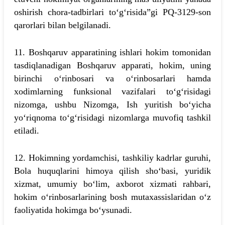
oshirish chora-tadbirlari to‘g‘risida”gi PQ-3129-son
qarorlari bilan belgilanadi.
11. Boshqaruv apparatining ishlari hokim tomonidan
tasdiqlanadigan Boshqaruv apparati, hokim, uning
birinchi o‘rinbosari va o‘rinbosarlari hamda
xodimlarning funksional vazifalari to‘g‘risidagi
nizomga, ushbu Nizomga, Ish yuritish bo‘yicha
yo‘riqnoma to‘g‘risidagi nizomlarga muvofiq tashkil
etiladi.
12. Hokimning yordamchisi, tashkiliy kadrlar guruhi,
Bola huquqlarini himoya qilish sho‘basi, yuridik
xizmat, umumiy bo‘lim, axborot xizmati rahbari,
hokim o‘rinbosarlarining bosh mutaxassislaridan o‘z
faoliyatida hokimga bo‘ysunadi.