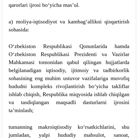
qarorlari ijrosi bo‘yicha mas’ul.
a) moliya-iqtisodiyot va kambag‘allikni qisqartirish
sohasida:
O‘zbekiston Respublikasi Qonunlarida hamda
O‘zbekiston Respublikasi Prezidenti va Vazirlar
Mahkamasi tomonidan qabul qilingan hujjatlarda
belgilanadigan iqtisodiy, ijtimoiy va tadbirkorlik
sohasining eng muhim ustuvor vazifalariga muvofiq
hududni kompleks rivojlantirish bo‘yicha takliflar
ishlab chiqish, Respublika miqyosida ishlab chiqilgan
va tasdiqlangan maqsadli dasturlarni ijrosini
ta’minlash;
tumanning makroiqtisodiy ko‘rsatkichlarini, shu
jumladan, yalpi hududiy mahsulot, sanoat,