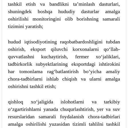
tashkil etish va bandlikni ta’minlash dasturlari,
shuningdek boshqa hududiy dasturlar amalga
oshirilishi monitoringini olib borishning samarali
tizimini yaratish;
hudud iqtisodiyotining raqobatbardoshligini tubdan
oshirish, eksport qiluvchi korxonalarni qo‘llab-
quvvatlashni kuchaytirish, fermer xo‘jaliklari,
tadbirkorlik subyektlarining eksportdagi ishtirokini
har tomonlama rag‘batlantirish bo‘yicha amaliy
chora-tadbirlarni ishlab chiqish va ularni amalga
oshirishni tashkil etish;
qishloq xo‘jaligida islohotlarni va tarkibiy
o‘zgartirishlarni yanada chuqurlashtirish, yer va suv
resurslaridan samarali foydalanish chora-tadbirlari
amalga oshirilishi yuzasidan tizimli tahlilni tashkil