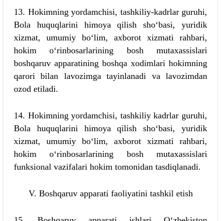
13. Hokimning yordamchisi, tashkiliy-kadrlar guruhi,
Bola huquqlarini himoya qilish sho‘basi, yuridik
xizmat, umumiy bo‘lim, axborot xizmati rahbari,
hokim o‘rinbosarlarining bosh mutaxassislari
boshqaruv apparatining boshqa xodimlari hokimning
qarori bilan lavozimga tayinlanadi va lavozimdan
ozod etiladi.
14. Hokimning yordamchisi, tashkiliy kadrlar guruhi,
Bola huquqlarini himoya qilish sho‘basi, yuridik
xizmat, umumiy bo‘lim, axborot xizmati rahbari,
hokim o‘rinbosarlarining bosh mutaxassislari
funksional vazifalari hokim tomonidan tasdiqlanadi.
V. Boshqaruv apparati faoliyatini tashkil etish
15. Boshqaruv apparati ishlari O‘zbekiston