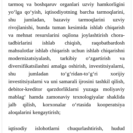
tarmoq va boshqaruv organlari uzviy hamkorligini
yo‘lga qo‘yish, iqtisodiyotning barcha tarmoqlarini,
shu jumladan, bazaviy tarmoqlarini uzviy
rivojlanishi, bunda tuman kesimida ishlab chiqarish
va mehnat resurslarini oqilona joylashtirish chora-
tadbirlarini ishlab chiqish, raqobatbardosh
mahsulotlar ishlab chiqarish uchun ishlab chiqarishni
modernizatsiyalash, tarkibiy o‘zgartirish va
diversifikatsilashni amalga oshirish, investitsiyalarni,
shu jumladan to‘g‘ridan-to‘g‘ri xorijiy
investitsiyalarni va uni samarali ijrosini tashkil qilish,
debitor-kreditor qarzdorliklarni yuzaga moliyaviy
mablag‘ hamda zamonaviy texnologiyalar shaklida
jalb qilish, korxonalar o‘rtasida kooperatsiya
aloqalarini kengaytirish;
iqtisodiy islohotlarni chuqurlashtirish, hudud