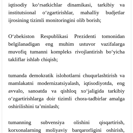
iqtisodiy ko‘rsatkichlar dinamikasi, tarkibiy va
institutsional o‘zgartirishlar, mahalliy budjetlar
ijrosining tizimli monitoringini olib borish;
O‘zbekiston Respublikasi Prezidenti tomonidan
belgilanadigan eng muhim ustuvor vazifalarga
muvofiq tumanni kompleks rivojlantirish bo‘yicha
takliflar ishlab chiqish;
tumanda demokratik islohotlarni chuqurlashtirish va
mamlakatni modernizatsiyalash, iqtisodiyotda, eng
avvalo, sanoatda va qishloq xo‘jaligida tarkibiy
o‘zgartirishlarga doir tizimli chora-tadbirlar amalga
oshirilishini ta’minlash;
tumanning subvensiya olishini qisqartirish,
korxonalarning moliyaviy barqarorligini oshirish,