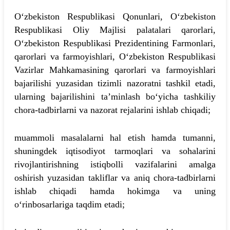
O‘zbekiston Respublikasi Qonunlari, O‘zbekiston
Respublikasi Oliy Majlisi palatalari qarorlari,
O‘zbekiston Respublikasi Prezidentining Farmonlari,
qarorlari va farmoyishlari, O‘zbekiston Respublikasi
Vazirlar Mahkamasining qarorlari va farmoyishlari
bajarilishi yuzasidan tizimli nazoratni tashkil etadi,
ularning bajarilishini ta’minlash bo‘yicha tashkiliy
chora-tadbirlarni va nazorat rejalarini ishlab chiqadi;
muammoli masalalarni hal etish hamda tumanni,
shuningdek iqtisodiyot tarmoqlari va sohalarini
rivojlantirishning istiqbolli vazifalarini amalga
oshirish yuzasidan takliflar va aniq chora-tadbirlarni
ishlab chiqadi hamda hokimga va uning
o‘rinbosarlariga taqdim etadi;