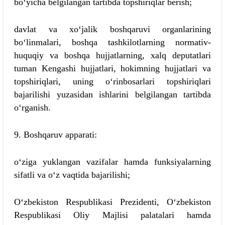
bo‘yicha belgilangan tartibda topshiriqlar berish;
davlat va xo‘jalik boshqaruvi organlarining
bo‘linmalari, boshqa tashkilotlarning normativ-
huquqiy va boshqa hujjatlarning, xalq deputatlari
tuman Kengashi hujjatlari, hokimning hujjatlari va
topshiriqlari, uning o‘rinbosarlari topshiriqlari
bajarilishi yuzasidan ishlarini belgilangan tartibda
o‘rganish.
9. Boshqaruv apparati:
o‘ziga yuklangan vazifalar hamda funksiyalarning
sifatli va o‘z vaqtida bajarilishi;
O‘zbekiston Respublikasi Prezidenti, O‘zbekiston
Respublikasi Oliy Majlisi palatalari hamda