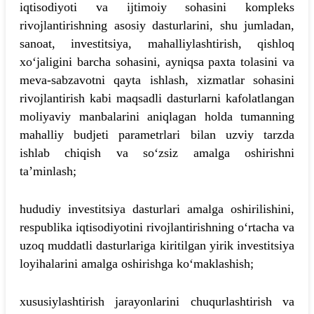
iqtisodiyoti va ijtimoiy sohasini kompleks
rivojlantirishning asosiy dasturlarini, shu jumladan,
sanoat, investitsiya, mahalliylashtirish, qishloq
xo‘jaligini barcha sohasini, ayniqsa paxta tolasini va
meva-sabzavotni qayta ishlash, xizmatlar sohasini
rivojlantirish kabi maqsadli dasturlarni kafolatlangan
moliyaviy manbalarini aniqlagan holda tumanning
mahalliy budjeti parametrlari bilan uzviy tarzda
ishlab chiqish va so‘zsiz amalga oshirishni
ta’minlash;
hududiy investitsiya dasturlari amalga oshirilishini,
respublika iqtisodiyotini rivojlantirishning o‘rtacha va
uzoq muddatli dasturlariga kiritilgan yirik investitsiya
loyihalarini amalga oshirishga ko‘maklashish;
xususiylashtirish jarayonlarini chuqurlashtirish va