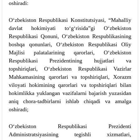
oshiradi:
O‘zbekiston Respublikasi Konstitutsiyasi, “Mahalliy
davlat hokimiyati to‘g‘risida”gi O‘zbekiston
Respublikasi Qonuni, O‘zbekiston Respublikasining
boshqa qonunlari, O‘zbekiston Respublikasi Oliy
Majlisi palatalarining qarorlari, O‘zbekiston
Respublikasi Prezidentining hujjatlari va
topshiriqlari, O‘zbekiston Respublikasi Vazirlar
Mahkamasining qarorlari va topshiriqlari, Xorazm
viloyati hokimining qarorlari va topshiriqlari bilan
hokimlikka yuklangan vazifalarni bajarish yuzasidan
aniq chora-tadbirlarni ishlab chiqadi va amalga
oshiradi;
O‘zbekiston Respublikasi Prezidenti
Administratsiyasining tegishli xizmatlari,