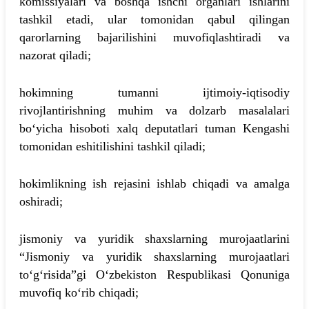
komissiyalari va boshqa ishchi organlari ishlarini
tashkil etadi, ular tomonidan qabul qilingan
qarorlarning bajarilishini muvofiqlashtiradi va
nazorat qiladi;
hokimning tumanni ijtimoiy-iqtisodiy
rivojlantirishning muhim va dolzarb masalalari
bo‘yicha hisoboti xalq deputatlari tuman Kengashi
tomonidan eshitilishini tashkil qiladi;
hokimlikning ish rejasini ishlab chiqadi va amalga
oshiradi;
jismoniy va yuridik shaxslarning murojaatlarini
“Jismoniy va yuridik shaxslarning murojaatlari
to‘g‘risida”gi O‘zbekiston Respublikasi Qonuniga
muvofiq ko‘rib chiqadi;