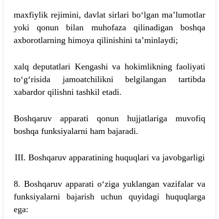
maxfiylik rejimini, davlat sirlari bo‘lgan ma’lumotlar
yoki qonun bilan muhofaza qilinadigan boshqa
axborotlarning himoya qilinishini ta’minlaydi;
xalq deputatlari Kengashi va hokimlikning faoliyati
to‘g‘risida jamoatchilikni belgilangan tartibda
xabardor qilishni tashkil etadi.
Boshqaruv apparati qonun hujjatlariga muvofiq
boshqa funksiyalarni ham bajaradi.
III. Boshqaruv apparatining huquqlari va javobgarligi
8. Boshqaruv apparati o‘ziga yuklangan vazifalar va
funksiyalarni bajarish uchun quyidagi huquqlarga
ega: