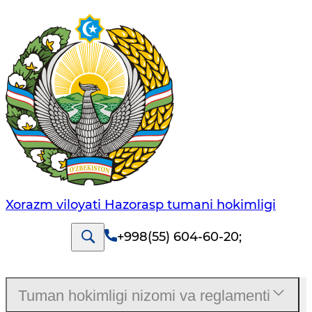
Xorazm viloyati Hazorasp tumani hokimligi
+998(55) 604-60-20
;
Tuman hokimligi nizomi va reglamenti