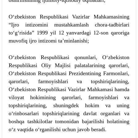
oshirilishining ijtimoiy-iqtisodiy oqibatlari;
O‘zbekiston Respublikasi Vazirlar Mahkamasining
“Ijro intizomini mustahkamlash chora-tadbirlari
to‘g‘risida” 1999 yil 12 yanvardagi 12-son qaroriga
muvofiq ijro intizomi ta’minlanishi;
O‘zbekiston Respublikasi qonunlari, O‘zbekiston
Respublikasi Oliy Majlisi palatalarining qarorlari,
O‘zbekiston Respublikasi Prezidentining Farmonlari,
qarorlari, farmoyishlari va topshiriqlarining,
O‘zbekiston Respublikasi Vazirlar Mahkamasi hamda
viloyat hokimining qarorlari, farmoyishlari va
topshiriqlarining, shuningdek hokim va uning
o‘rinbosarlari topshiriqlarining davlat organlari va
boshqa tashkilotlar tomonidan bajarilishi holatining
o‘z vaqtida o‘rganilishi uchun javob beradi.