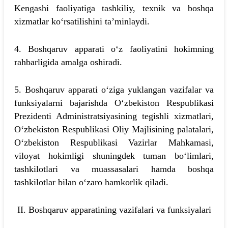
Kengashi faoliyatiga tashkiliy, texnik va boshqa
xizmatlar ko‘rsatilishini ta’minlaydi.
4. Boshqaruv apparati o‘z faoliyatini hokimning
rahbarligida amalga oshiradi.
5. Boshqaruv apparati o‘ziga yuklangan vazifalar va
funksiyalarni bajarishda O‘zbekiston Respublikasi
Prezidenti Administratsiyasining tegishli xizmatlari,
O‘zbekiston Respublikasi Oliy Majlisining palatalari,
O‘zbekiston Respublikasi Vazirlar Mahkamasi,
viloyat hokimligi shuningdek tuman bo‘limlari,
tashkilotlari va muassasalari hamda boshqa
tashkilotlar bilan o‘zaro hamkorlik qiladi.
II. Boshqaruv apparatining vazifalari va funksiyalari