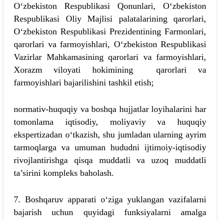
O‘zbekiston Respublikasi Qonunlari, O‘zbekiston
Respublikasi Oliy Majlisi palatalarining qarorlari,
O‘zbekiston Respublikasi Prezidentining Farmonlari,
qarorlari va farmoyishlari, O‘zbekiston Respublikasi
Vazirlar Mahkamasining qarorlari va farmoyishlari,
Xorazm viloyati hokimining qarorlari va
farmoyishlari bajarilishini tashkil etish;
normativ-huquqiy va boshqa hujjatlar loyihalarini har
tomonlama iqtisodiy, moliyaviy va huquqiy
ekspertizadan o‘tkazish, shu jumladan ularning ayrim
tarmoqlarga va umuman hududni ijtimoiy-iqtisodiy
rivojlantirishga qisqa muddatli va uzoq muddatli
ta’sirini kompleks baholash.
7. Boshqaruv apparati o‘ziga yuklangan vazifalarni
bajarish uchun quyidagi funksiyalarni amalga