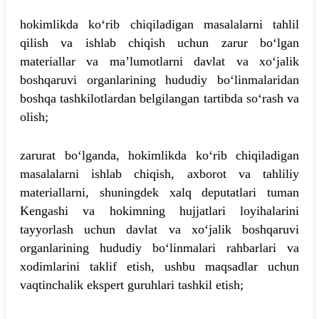
hokimlikda ko‘rib chiqiladigan masalalarni tahlil
qilish va ishlab chiqish uchun zarur bo‘lgan
materiallar va ma’lumotlarni davlat va xo‘jalik
boshqaruvi organlarining hududiy bo‘linmalaridan
boshqa tashkilotlardan belgilangan tartibda so‘rash va
olish;
zarurat bo‘lganda, hokimlikda ko‘rib chiqiladigan
masalalarni ishlab chiqish, axborot va tahliliy
materiallarni, shuningdek xalq deputatlari tuman
Kengashi va hokimning hujjatlari loyihalarini
tayyorlash uchun davlat va xo‘jalik boshqaruvi
organlarining hududiy bo‘linmalari rahbarlari va
xodimlarini taklif etish, ushbu maqsadlar uchun
vaqtinchalik ekspert guruhlari tashkil etish;