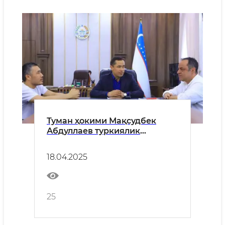
Туман ҳокими Мақсудбек
Абдуллаев туркиялик
инвестор Сердар Айдўгдини
қабул қилди.
18.04.2025
25