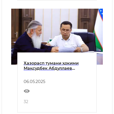
Ҳазорасп тумани ҳокими
Мақсудбек Абдуллаев
Россиялик инвестор Евгений
Самоделовни қабул қилди.
06.05.2025
32