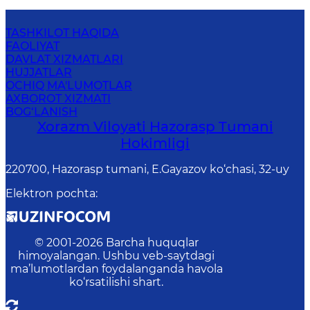
TASHKILOT HAQIDA
FAOLIYAT
DAVLAT XIZMATLARI
HUJJATLAR
OCHIQ MA'LUMOTLAR
AXBOROT XIZMATI
BOG‘LANISH
Xorazm Viloyati Hazorasp Tumani
Hokimligi
220700, Hazorasp tumani, E.Gayazov ko‘chasi, 32-uy
Elektron pochta
:
© 2001-
2026
Barcha huquqlar
himoyalangan. Ushbu veb-saytdagi
ma’lumotlardan foydalanganda havola
ko‘rsatilishi shart.