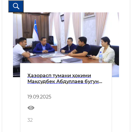
Ҳазорасп тумани ҳокими
Мақсудбек Абдуллаев бугун
хитойлик инвестор Жаноб
Тинни қабул қилди.
19.09.2025
32