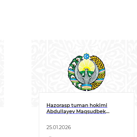
Hazorasp tuman hokimi
Abdullayev Maqsudbek
Xojiyevichning 2025-yil
davomida olib borilgan ishlar
25.01.2026
hamda 2026-yilgi vazifasi
yuzasidan hisoboti