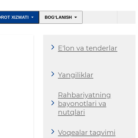
ROT XIZMATI
BOG‘LANISH
E'lon va tenderlar
Yangiliklar
Rahbariyatning
bayonotlari va
nutqlari
Voqealar taqvimi