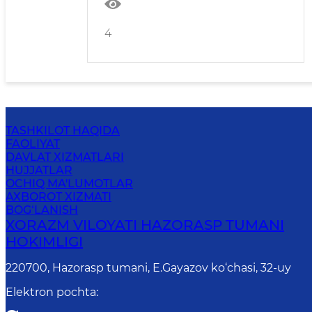
oshirilayotgan ishlar toʻgʻrisida
M A ʼ L U M O T
4
TASHKILOT HAQIDA
FAOLIYAT
DAVLAT XIZMATLARI
HUJJATLAR
OCHIQ MA'LUMOTLAR
AXBOROT XIZMATI
BOG‘LANISH
XORAZM VILOYATI HAZORASP TUMANI
HOKIMLIGI
220700, Hazorasp tumani, E.Gayazov ko‘chasi, 32-uy
Elektron pochta
: