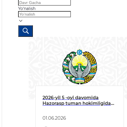
Yo‘nalish
2026-yil 5 -oyi davomida
Hazorasp tuman hokimligida
jismoniy va yuridik
shaxslarning murojaatlari bilan
01.06.2026
ishlashning natijadorligini
taʼminlash boʻyicha amalga