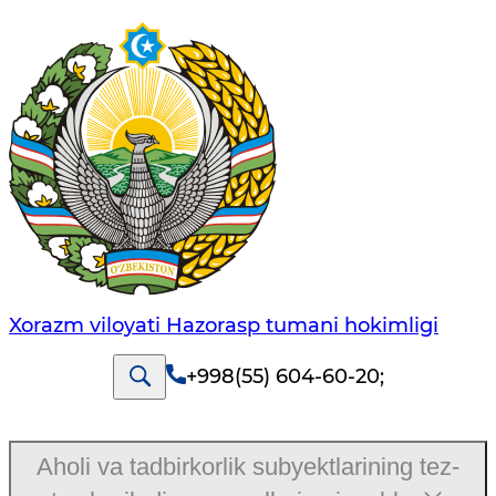
Xorazm viloyati Hazorasp tumani hokimligi
+998(55) 604-60-20
;
Aholi va tadbirkorlik subyektlarining tez-