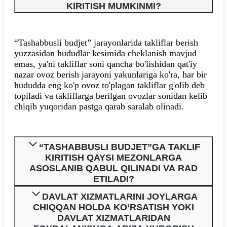
KIRITISH MUMKINMI?
“Tashabbusli budjet” jarayonlarida takliflar berish
yuzzasidan hududlar kesimida cheklanish mavjud
emas, ya'ni takliflar soni qancha bo'lishidan qat'iy
nazar ovoz berish jarayoni yakunlariga ko'ra, har bir
hududda eng ko'p ovoz to'plagan takliflar g'olib deb
topiladi va takliflarga berilgan ovozlar sonidan kelib
chiqib yuqoridan pastga qarab saralab olinadi.
“TASHABBUSLI BUDJET”GA TAKLIF
KIRITISH QAYSI MEZONLARGA
ASOSLANIB QABUL QILINADI VA RAD
ETILADI?
DAVLAT XIZMATLARINI JOYLARGA
CHIQQAN HOLDA KO‘RSATISH YOKI
DAVLAT XIZMATLARIDAN