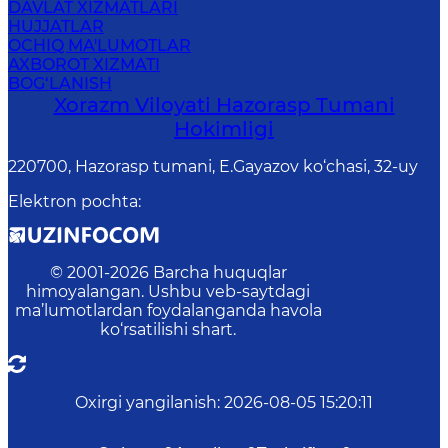
DAVLAT XIZMATLARI
HUJJATLAR
OCHIQ MA'LUMOTLAR
AXBOROT XIZMATI
BOG‘LANISH
Xorazm Viloyati Hazorasp Tumani
Hokimligi
220700, Hazorasp tumani, E.Gayazov ko‘chasi, 32-uy
Elektron pochta
:
© 2001-
2026
Barcha huquqlar
himoyalangan. Ushbu veb-saytdagi
ma’lumotlardan foydalanganda havola
ko‘rsatilishi shart.
Oxirgi yangilanish
:
2026-08-05 15:20:11