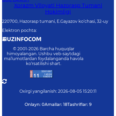
Xorazm Viloyati Hazorasp Tumani
Hokimligi
220700, Hazorasp tumani, E.Gayazov ko‘chasi, 32-uy
Elektron pochta
:
© 2001-
2026
Barcha huquqlar
himoyalangan. Ushbu veb-saytdagi
ma’lumotlardan foydalanganda havola
ko‘rsatilishi shart.
Oxirgi yangilanish
:
2026-08-05 15:20:11
Onlayn:
0
Amallar:
18
Tashriflar:
9