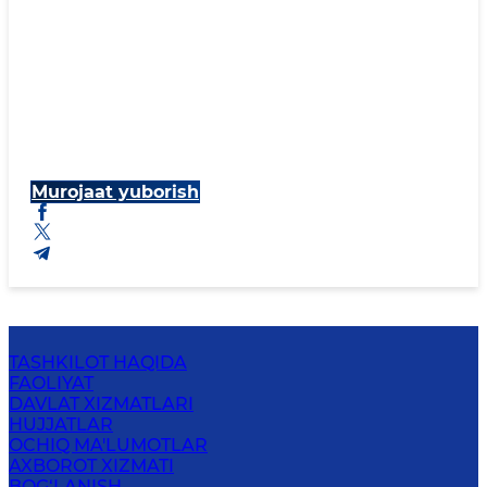
Murojaat yuborish
TASHKILOT HAQIDA
FAOLIYAT
DAVLAT XIZMATLARI
HUJJATLAR
OCHIQ MA'LUMOTLAR
AXBOROT XIZMATI
BOG‘LANISH