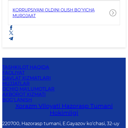
KORRUPSIYANI OLDINI OLISH BOʻYICHA
MUROJAAT
TASHKILOT HAQIDA
FAOLIYAT
DAVLAT XIZMATLARI
HUJJATLAR
OCHIQ MA'LUMOTLAR
AXBOROT XIZMATI
BOG‘LANISH
Xorazm Viloyati Hazorasp Tumani
Hokimligi
220700, Hazorasp tumani, E.Gayazov ko‘chasi, 32-uy