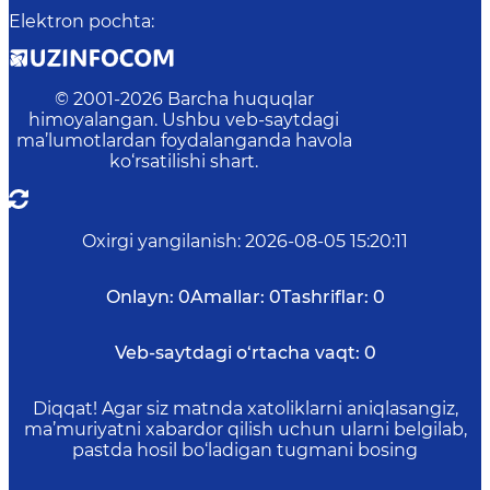
Elektron pochta
:
© 2001-
2026
Barcha huquqlar
himoyalangan. Ushbu veb-saytdagi
ma’lumotlardan foydalanganda havola
ko‘rsatilishi shart.
Oxirgi yangilanish
:
2026-08-05 15:20:11
Onlayn:
0
Amallar:
0
Tashriflar:
0
Veb-saytdagi o‘rtacha vaqt:
0
Diqqat! Agar siz matnda xatoliklarni aniqlasangiz,
ma’muriyatni xabardor qilish uchun ularni belgilab,
pastda hosil bo‘ladigan tugmani bosing