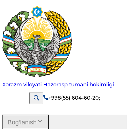
Xorazm viloyati Hazorasp tumani hokimligi
+998(55) 604-60-20
;
Bog‘lanish