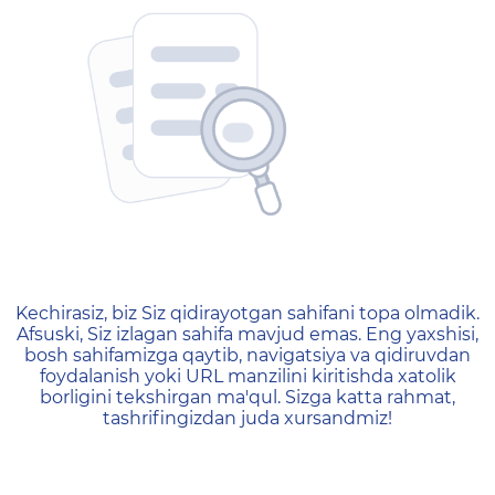
404 — Страница не найд
Kechirasiz, biz Siz qidirayotgan sahifani topa olmadik.
Afsuski, Siz izlagan sahifa mavjud emas. Eng yaxshisi,
bosh sahifamizga qaytib, navigatsiya va qidiruvdan
foydalanish yoki URL manzilini kiritishda xatolik
borligini tekshirgan ma'qul. Sizga katta rahmat,
tashrifingizdan juda xursandmiz!