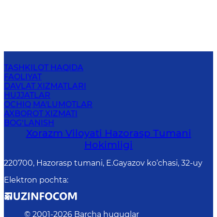
TASHKILOT HAQIDA
FAOLIYAT
DAVLAT XIZMATLARI
HUJJATLAR
OCHIQ MA'LUMOTLAR
AXBOROT XIZMATI
BOG‘LANISH
Xorazm Viloyati Hazorasp Tumani
Hokimligi
220700, Hazorasp tumani, E.Gayazov ko‘chasi, 32-uy
Elektron pochta
:
© 2001-
2026
Barcha huquqlar