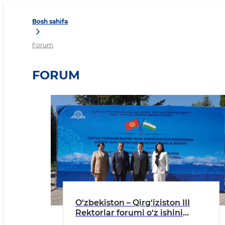
Bosh sahifa
Forum
FORUM
O‘zbekiston – Qirg‘iziston III
Rektorlar forumi o‘z ishini
boshladi