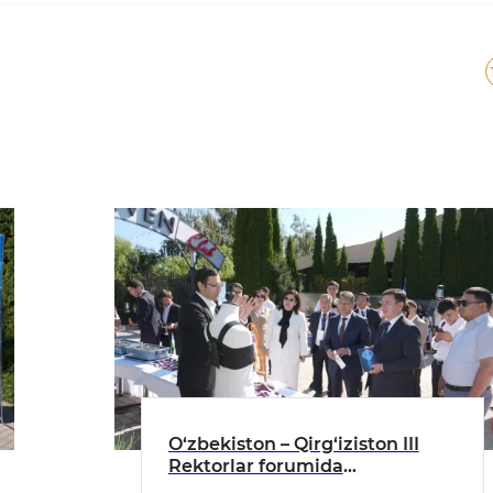
O‘zbekiston – Qirg‘iziston III
Rektorlar forumida
talabalarning startaplari