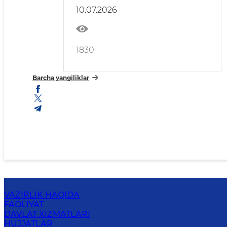
ortiq bitiruvchining ish o‘rni
10.07.2026
aniq bo‘ldi
1830
Barcha yangiliklar
VAZIRLIK HAQIDA
FAOLIYAT
DAVLAT XIZMATLARI
HUJJATLAR