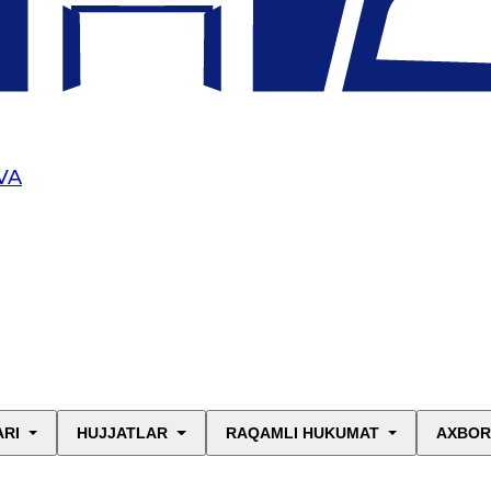
VA
ARI
HUJJATLAR
RAQAMLI HUKUMAT
AXBOR