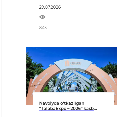
29.07.2026
843
Navoiyda o‘tkazilgan
“TalabaExpo – 2026” kasb
ko‘rgazmasida 900 nafardan